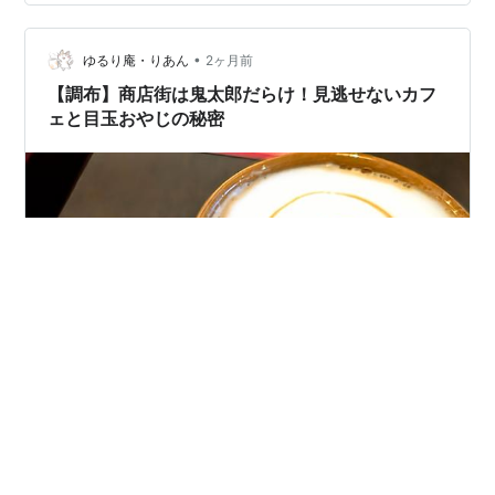
河庭園もあります。 久しぶりにバラ園にも行ってみよう
と予定していたのですが、今回は見送ることにしまし
た。 体力の低下か、思ったより疲れてしまい、早めに帰
•
ゆるり庵・りあん
2ヶ月前
ってのんびりした方が良いと思ったから…
【調布】商店街は鬼太郎だらけ！見逃せないカフ
ェと目玉おやじの秘密