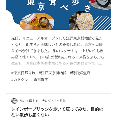
先日、リニューアルオープンした江戸東京博物館が見た
くなり、街歩きと美味しいものを楽しみに、東京へ日帰
りで出かけてきました。 旅のスタートは、上野の立ち飲
み店で軽く1杯。その後は活気あふれるアメ横をぶらぶら
散策し、お昼は本所吾妻橋にある人気の海鮮食堂でボリ
ューム満点の海鮮丼を堪能しました。 お腹を満たしたあ
#
東京日帰り旅
#
江戸東京博物館
#
野口鮮魚店
とは、腹ごなしを兼ねて歩いて江戸東京博物館へ。リニ
#
カドクラ
#
東京散歩
ューアルした館内をじっくり見学したあとは、北千住へ
移動し、最後は駅そばで締めくくり。 「歩く・食べる・
学ぶ」の3拍子がそろった、充実の東京日帰り旅になりま
した。 上野「カドクラ」で昼から立ち飲み1杯 活気あふ
•
歩いて鍛える生活ログ
1ヶ月前
れるアメ横で街歩き 本所吾妻橋「野口…
レインボーブリッジを歩いて渡ってみた。目的の
ない散歩も悪くない