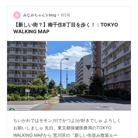
紹介します。 そもそも「江戸東京博物館」ってどんなと
ころ？ 基本情報 野口鮮魚店から徒歩約20分、散歩を楽し
みながら江戸東京博物館へ ほぼ初訪問気分！最新のデジ
•
みなみちゃん’s blog
8日前
タル技術で江戸と東京の歴史…
【新しい街？】南千住8丁目を歩く！：TOKYO
WALKING MAP
ちいかわではモモンガ(でかつよ)が好きでしゅ よろしく
お願いしましゅ 先日、東京都保健医療局のTOKYO
WALKING MAPから 荒川区の『新しい街並み散策ルー