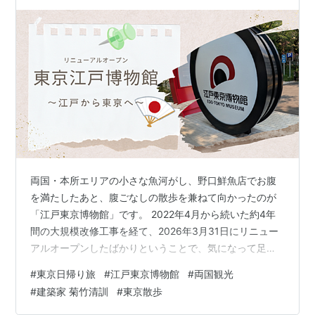
散策へ
両国・本所エリアの小さな魚河がし、野口鮮魚店でお腹
を満たしたあと、腹ごなしの散歩を兼ねて向かったのが
「江戸東京博物館」です。 2022年4月から続いた約4年
間の大規模改修工事を経て、2026年3月31日にリニュー
アルオープンしたばかりということで、気になって足を
運んでみました。 以前、一度訪れたことがあったものの
#
東京日帰り旅
#
江戸東京博物館
#
両国観光
記憶はほとんど皆無。ほぼ、初訪問のような気持ちで巡
#
建築家 菊竹清訓
#
東京散歩
った館内の様子と、リニューアルの見どころをまとめて