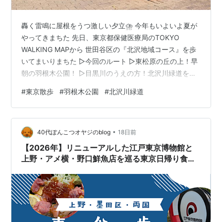
轟く雷鳴に屋根をうつ激しい夕立⛈️ 今年もいよいよ夏が
やってきまちた 先日、東京都保健医療局のTOKYO
WALKING MAPから 世田谷区の『北沢地域コース』を歩
いてまいりまちた ▷今回のルート ▷東松原の丘の上！早
朝の羽根木公園！ ▷目黒川のうえの方！北沢川緑道を歩
く！ ▷川跡か？！疑惑の道から下北沢へ！ ▷今回のルー
#
東京散歩
#
羽根木公園
#
北沢川緑道
ト 東松原駅から下北沢駅まで、台地の端っこにある公園
や川跡の緑道を進むコース 梅林の梅が咲く時期や桜の季
節に歩くとさらに良さそうでしゅ！ コース距離3.7km 所
•
要時間56分START 東松原駅 西口→羽根木公園→梅ヶ丘
40代ぽんこつオヤジのblog
18日前
駅→北沢川緑道→北澤八幡神社→森巖寺→下北沢の街
【2026年】リニューアルした江戸東京博物館と
→GO…
上野・アメ横・野口鮮魚店を巡る東京日帰り食べ
歩き旅