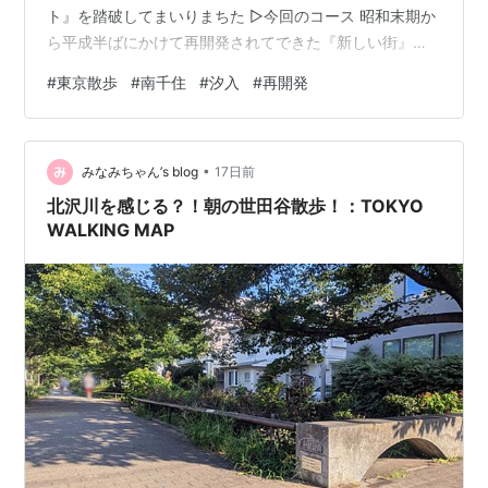
ト』を踏破してまいりまちた ▷今回のコース 昭和末期か
ら平成半ばにかけて再開発されてできた『新しい街』、
南千住8丁目をぐるっと一周するコース もともとは大日
#
東京散歩
#
南千住
#
汐入
#
再開発
本紡績(ユニチカ)や鐘淵紡績(クラシエ)の大きな工場や、
小さな住宅が密集する汐入地区だったエリアでしゅ リバ
ーパーク汐入のマンション群など、ずらっと並ぶ集合住
•
宅、街路樹たっぷりの広い歩道、広大な汐入公園やJRの
みなみちゃん’s blog
17日前
貨物駅･･･スケールの大きい街並みに再開発を感じまちた
北沢川を感じる？！朝の世田谷散歩！：TOKYO
コース距離1.…
WALKING MAP