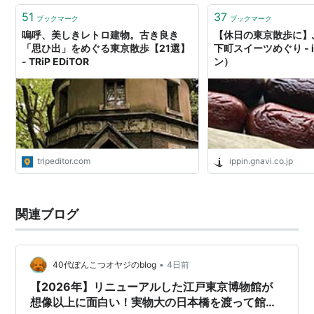
51
37
ブックマーク
ブックマーク
嗚呼、美しきレトロ建物。古き良き
【休日の東京散歩に】
「思ひ出」をめぐる東京散歩【21選】
下町スイーツめぐり - i
- TRiP EDiTOR
ン）
tripeditor.com
ippin.gnavi.co.jp
関連ブログ
•
40代ぽんこつオヤジのblog
4日前
【2026年】リニューアルした江戸東京博物館が
想像以上に面白い！実物大の日本橋を渡って館内