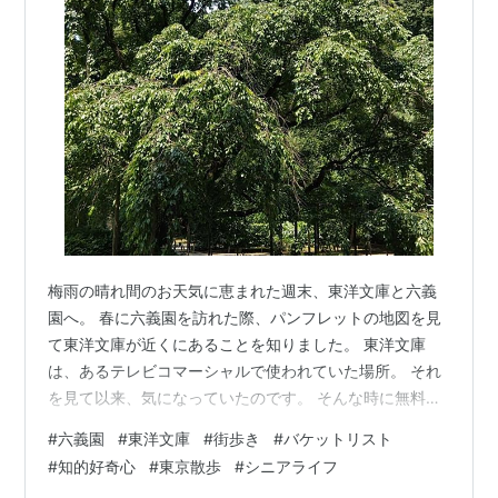
梅雨の晴れ間のお天気に恵まれた週末、東洋文庫と六義
園へ。 春に六義園を訪れた際、パンフレットの地図を見
て東洋文庫が近くにあることを知りました。 東洋文庫
は、あるテレビコマーシャルで使われていた場所。 それ
を見て以来、気になっていたのです。 そんな時に無料招
待券をいただきました。 早速バケットリストに追加。 東
#
六義園
#
東洋文庫
#
街歩き
#
バケットリスト
洋文庫とあわせて、春に見たあのしだれ桜の様子も見に
#
知的好奇心
#
東京散歩
#
シニアライフ
行く計画を立てました。 地図を広げると、近くには旧古