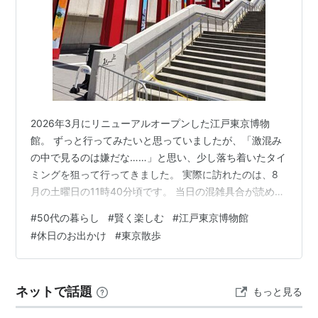
2026年3月にリニューアルオープンした江戸東京博物
館。 ずっと行ってみたいと思っていましたが、「激混み
の中で見るのは嫌だな……」と思い、少し落ち着いたタイ
ミングを狙って行ってきました。 実際に訪れたのは、8
月の土曜日の11時40分頃です。 当日の混雑具合が読めな
かったため、事前に公式ホームページからオンラインチ
#
50代の暮らし
#
賢く楽しむ
#
江戸東京博物館
ケットを購入しておきました。 オンラインチケットを買
#
休日のお出かけ
#
東京散歩
っておけば、当日にチケット売り場へ並ぶ必要がなく、
直接展示会場へ入場できます。 いざ到着してみると、館
内はそれほど極端な混雑ではありませんでした。 ただ、
ネットで話題
もっと見る
チケット売り場には30〜40人ほどの列ができていたの
で、当日購入だと多少の待ち時…