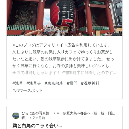
※このブログはアフィリエイト広告を利用しています。
久しぶりに浅草のお気に入りカフェでゆっくりお茶がし
たいなと思い、朝の浅草散歩に出かけてきました。 せっ
かく浅草に行くなら、お寺の参拝も美味しいグルメも、
全力で堪能しちゃいます！ 午前9時半に到着したのです
が、境内はもうすでに海外からの観光客の方々でとって
#
浅草
#
浅草寺
#
東京散歩
#
雷門
#
浅草神社
も賑わっていました。 始まりは定番の「雷門」から！ ま
#
パワースポット
ず向かったのは、浅草の代名詞・浅草寺です。 参道の入
り口から、周りはほぼ海外の観光客の方々！やっぱり都
内観光の不動の人気No.1スポットですね。それでも午前
ぴらにあの写真館 ｉｎ 伊豆大島→都会へ（新・新・日記
中の早めの時間帯ということもあって、日中に比べると
•
帳）
2ヶ月前
少しだけゆったりと歩くことができま…
鵜と白鳥のニラミ合い…