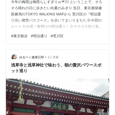
今年の梅雨は梅雨らしすぎりゅ☔️😶‍🌫️ ということで、そろ
そろ晴れの日に歩きたい向夏のみぎり 先日、東京都保健
医療局のTOKYO WALKING MAPから 荒川区の『明治通
り沿い都営バスコース』を歩いてまいりまちた ▷今回の
ルート ▷出発！夜明けの明治通り！ ▷そろそろ折り返
し！新三河島へ！ ▷尾久に向かって一直線！ ▷今回のル
#
東京散歩
#
明治通り
#
荒川区
ート 東京メトロ日比谷線 三ノ輪駅から徒歩3分 大関横丁
バス停(都バス)からJR尾久駅まで、ひたすら明治通りを
歩くコース 後半はほとんど北区！ コース距離3.8km 所
•
要時間57分START 大関横丁→荒川区役所前→新三河島駅
ゆる〜く健康日和
2ヶ月前
前→田端新町３丁目→GOAL 尾久駅『あ…
浅草寺と浅草神社で味わう、朝の贅沢パワースポ
ット巡り