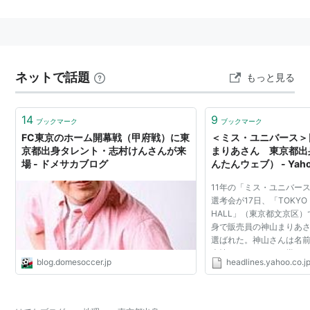
行政区画。現在の東京都とは地域が一部異なる。
>
<
ネットで話題
もっと見る
14
9
ブックマーク
ブックマーク
FC東京のホーム開幕戦（甲府戦）に東
＜ミス・ユニバース＞
京都出身タレント・志村けんさんが来
まりあさん 東京都出身
場 - ドメサカブログ
んたんウェブ） - Yah
11年の「ミス・ユニバー
選考会が17日、「TOKYO
HALL」（東京都文京区
身で販売員の神山まりあさ
選ばれた。神山さんは名
表情をしたものの、堂々
blog.domesoccer.jp
headlines.yahoo.co.j
を表し、ティアラを贈呈
て頭の中がパニックなんで.