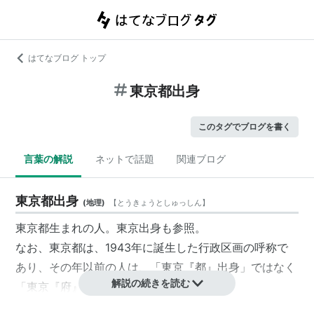
はてなブログ トップ
東京都出身
このタグでブログを書く
言葉の解説
ネットで話題
関連ブログ
東京都出身
(
地理
)
【
とうきょうとしゅっしん
】
東京都生まれの人。
東京出身
も参照。
なお、東京都は、
1943年
に誕生した行政区画の呼称で
あり、その年以前の人は、「東京『都』出身」ではなく
解説の続きを読む
「東京『府』出身」ということとなる。
※東京府は東京府は、1868年から1943年まで存在した