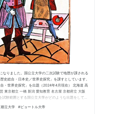
課程になりました。国公立大学の二次試験で地歴が課される
「歴史総合・日本史／世界史探究」を課すとしています。
・世界史探究」を出題（2024年4月現在） 北海道 高
芸 東京都立 一橋 新潟 愛知教育 名古屋 京都府立 大阪
合を試験範囲とする国公立大学がどのような出題をしてい
都立大学です。 東京都立大学は旧東京都立大学など４
京都立大学
#
ピョートル大帝
に「首都大学東京」になった後、2020年に現在の名称に