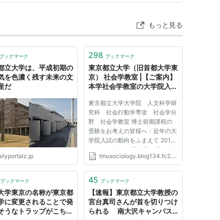
もっと見る
298
ブックマーク
ブックマーク
都立大学は、平成初期の
東京都立大学（旧首都大学東
気を色濃く残す未来の文
京） 社会学教室 |【ご案内】
産だ
本学社会学教室の大学院入学
を志望する皆さまへ
東京都立大学大学院 人文科学研
究科 社会行動学専攻 社会学分
野 社会学教室 博士前期課程の
受験をお考えの皆様へ：近年の大
学院入試の動向をふまえて 2014
年11月20日 所属教員一同作成
ilyportalz.jp
tmusociology.blog134.fc2.com
本教室の博士前期課程入学試験
は、外国語、基礎知識、論文、口
頭試問から成 りますが、近年、
45
ブックマーク
ブックマーク
受験生の皆様のあいだに基礎知識
大学東京の名称が東京都
【速報】東京都立大学教授の
の...
学に変更されることで発
宮台真司さんが首を切りつけ
そうなトラップがこちら
られる 南大沢キャンパス