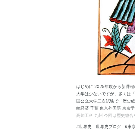
はじめに 2025年度から新
大学は少ないですが、多くは
国公立大学二次試験で「歴史総合
崎経済 千葉 東京外国語 東京学
高知工科 九州 今回は歴史総
るか検証します。第２回は東京
#
世界史 世界史ブログ
#
東
大学・短大が統合して2011年