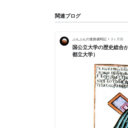
マンション名などに採用されている
2005年、東京都立科学技術大学
関連ブログ
都立短期大学（昭島市）の3校と合
詳細は首都大学東京の項を参照。
•
ぶんぶんの進路歳時記
3ヶ月前
国公立大学の歴史総合が
都立大学）