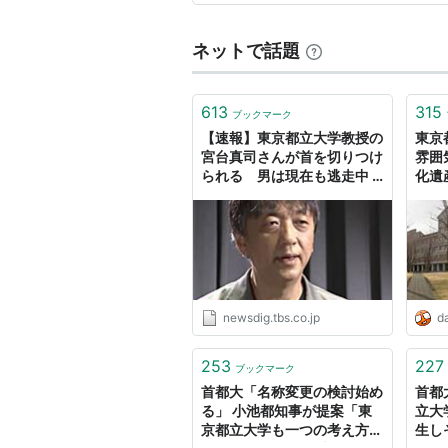
なりました。 世界史…
ネットで話題
613
315
ブックマーク
【速報】東京都立大学教授の
東京
宮台真司さんが首を切りつけ
雰囲
られる 男は現在も逃走中 |
化遺
TBS NEWS DIG
newsdig.tbs.co.jp
da
253
227
ブックマーク
首都大「名称変更の検討始め
首都
る」 小池都知事が提案「東
立大
京都立大学も一つの考え方と
生し