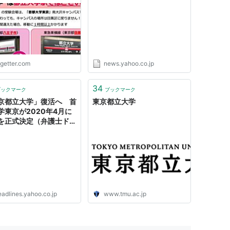
っ!」「笑いごとではな
で 男は現在も逃走中（TBS
NEWS DIG Powered by
JNN） - Yahoo!ニュース
ogetter.com
news.yahoo.co.jp
34
ブックマーク
ブックマーク
京都立大学」復活へ 首
東京都立大学
学東京が2020年4月に
を正式決定（弁護士ドッ
） - Yahoo!ニュース
eadlines.yahoo.co.jp
www.tmu.ac.jp