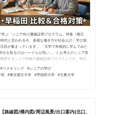
で学ぶ「シニア向け履修証明プログラム」特集（都立
0年時代と言われる今、多様な働き方や社会人の「学び直
注目が集まっています。 「大学で本格的に学んでみた
学位を取るのはハードルが高い…」とお考えのシニア世
が開講するシニア対象の履修証明プログラムです。学位の
学で所定の単位を取得したという正式な「履修証明」が発
#
リスキリング
#
シニアの学び
終了していますが、来年度受験される方が準備できるよ
学習
#
東京都立大学
#
早稲田大学
#
立教大学
試についてご紹介します。 5…
【路線図/構内図/周辺風景/出口案内(北口,