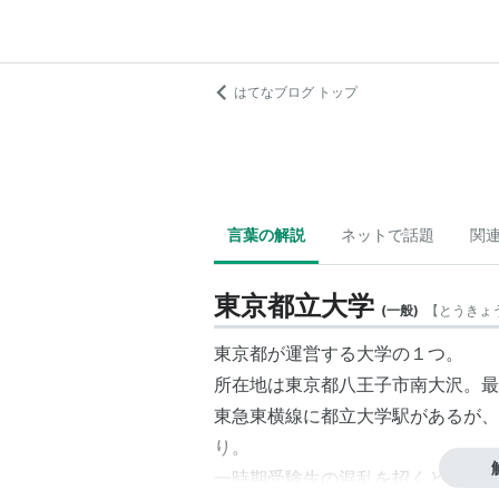
はてなブログ トップ
言葉の解説
ネットで話題
関
東京都立大学
(
一般
)
【
とうきょ
東京都が運営する大学の１つ。
所在地は東京都八王子市南大沢。最
東急東横線に都立大学駅があるが、
り。
一時期受験生の混乱を招くとして、