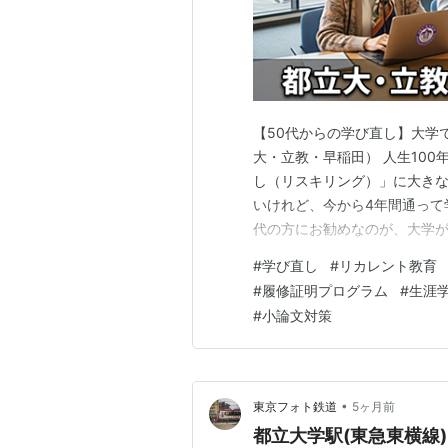
【50代からの学び直し】大学
大・立教・早稲田） 人生10
し（リスキリング）」に大きな
いけれど、今から4年間通って
代の方にお勧めなのが、大学
取得はできませんが、その大
#
学び直し
#
リカレント教育
行されます。今年度の募集は
#
履修証明プログラム
#
生涯
う、ご参考までに、今年度の入
#
小論文対策
•
東京フォト鉄道
5ヶ月前
都立大学駅(東急東横線)