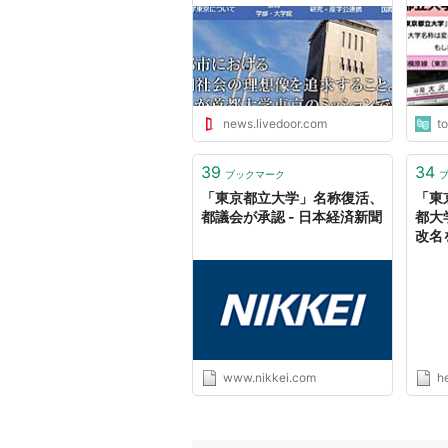
してある」 - ライブドアニュ
「え
ース
い」
news.livedoor.com
t
39
34
ブックマーク
「東京都立大学」名称復活、
「東
都議会が承認 - 日本経済新聞
都大
改名
トコム
www.nikkei.com
h