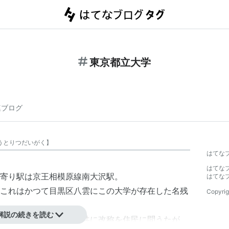
東京都立大学
連ブログ
うとりつだいがく
】
はてな
はてな
寄り駅は京王相模原線南大沢駅。
はてな
これはかつて目黒区八雲にこの大学が存在した名残
Copyrig
解説の続きを読む
隣接する学芸大学駅と共に改称を住民に問うたが、