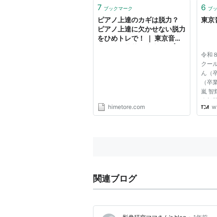
7
6
ブックマーク
ブ
ピアノ上達のカギは脱力？
東京
ピアノ上達に欠かせない脱力
をひめトレで！ ｜ 東京音楽
大学・長井芽乃先生授業 | ひ
令和
めトレブログ|ひめトレ公式
クール
サイト
ん（
（卒
嵐 智
楽部
himetore.com
w
生）
関連ブログ