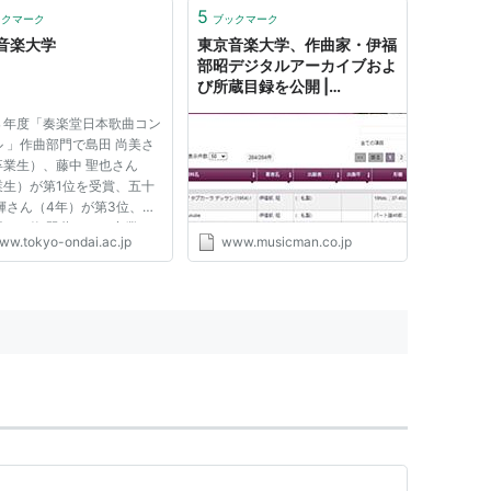
5
ックマーク
ブックマーク
音楽大学
東京音楽大学、作曲家・伊福
部昭デジタルアーカイブおよ
び所蔵目録を公開 |
Musicman
８年度「奏楽堂日本歌曲コン
 」作曲部門で島田 尚美さ
卒業生）、藤中 聖也さん
業生）が第1位を受賞、五十
輝さん（4年）が第3位、声
門で一條 翠葉さん（卒業
ww.tokyo-ondai.ac.jp
www.musicman.co.jp
が入選しました