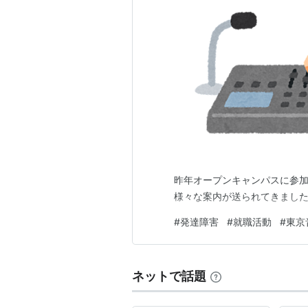
昨年オープンキャンパスに参
様々な案内が送られてきまし
#
発達障害
#
就職活動
#
東京
ネットで話題