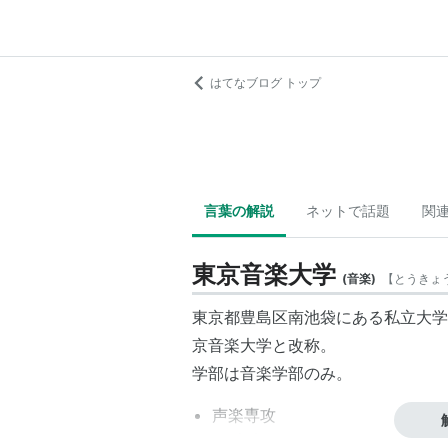
はてなブログ トップ
言葉の解説
ネットで話題
関
東京音楽大学
(
音楽
)
【
とうきょ
東京都豊島区南池袋にある私立大学。
京音楽大学と改称。
学部は音楽学部のみ。
声楽専攻
声楽