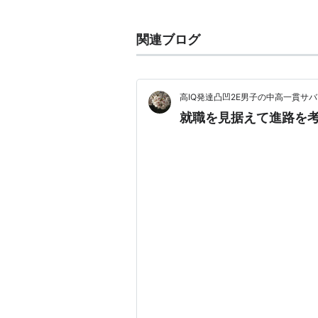
声楽演奏家コース
器楽専攻
関連ブログ
ピアノ
ピアノ演奏家コース
オルガン・チェンバロ
高IQ発達凸凹2E男子の中高一貫サ
弦楽器
就職を見据えて進路を
管・打楽器
作曲指揮専攻
指揮
作曲 芸術音楽コース
作曲 映画・放送音楽コース
作曲 ポピュラー・インスト
音楽教育専攻
応用音楽教育コース
実技専修コース