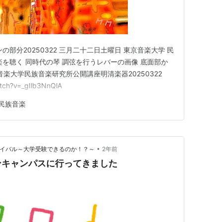
部分20250322 三月二十二日土曜日 東京音楽大学 民
楽を聴く 同時代の琴 調弦を行うレバーの画像 底面部か
東京音楽大学民族音楽研究所公開講座明清楽器20250322
tch?v=_gIlb3NnQlA
民族音楽
•
バイバル～大学受験できるのか！？～
2年前
ンキャンパスに行ってきました