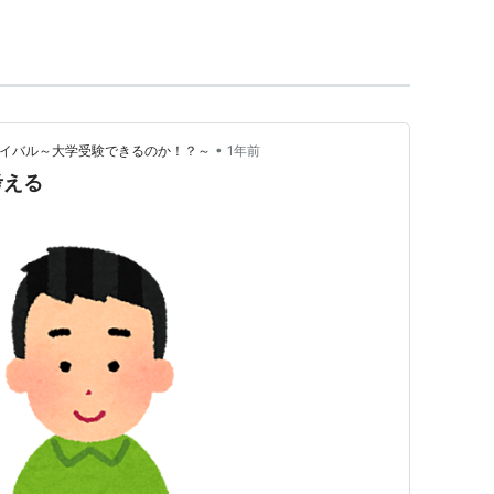
•
バイバル～大学受験できるのか！？～
1年前
考える
ゥルメンツコース