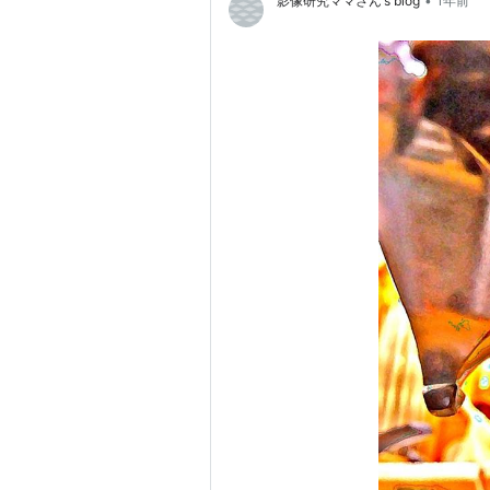
•
影像研究ママさん’s blog
1年前