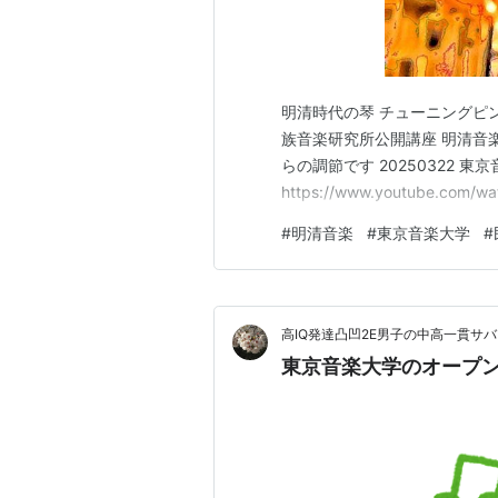
明清時代の琴 チューニングピンの
族音楽研究所公開講座 明清音
らの調節です 20250322 
https://www.youtube.com/wa
#
明清音楽
#
東京音楽大学
#
高IQ発達凸凹2E男子の中高一貫サ
東京音楽大学のオープ