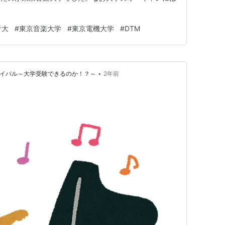
音大
#
東京音楽大学
#
東京電機大学
#
DTM
•
バイバル～大学受験できるのか！？～
2年前