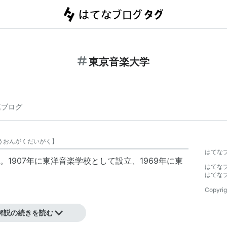
東京音楽大学
連ブログ
うおんがくだいがく
】
はてな
1907年に東洋音楽学校として設立、1969年に東
はてな
はてな
Copyrig
解説の続きを読む