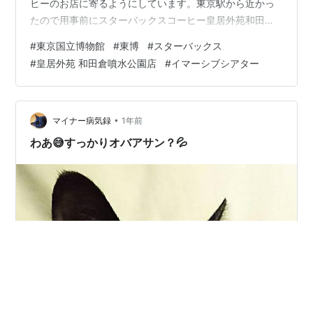
ヒーのお店に寄るようにしています。東京駅から近かっ
たので用事前にスターバックスコーヒー皇居外苑和田倉
噴水公園店へ立ち寄り。 スターバックスコーヒー皇居外
#
東京国立博物館
#
東博
#
スターバックス
苑和田倉噴水公園店 スターバックスコーヒー皇居外苑和
#
皇居外苑 和田倉噴水公園店
#
イマーシブシアター
田倉噴水公園店 店内 外国人多し。 イマーシブシアター
新ジャポニズム～縄文から浮世絵 そしてアニメへ～ 諸々
用事を済ませてJR上野駅へ。 JR上野駅 東京国立博物館
の「イマーシブシアター新ジャポニズム～縄文から浮世
•
マイナー病気録
1年前
絵 そしてアニメへ～」が目…
わあ😅すっかりオバアサン？💦