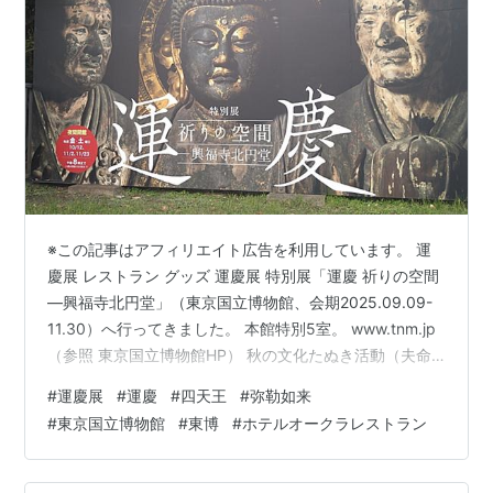
※この記事はアフィリエイト広告を利用しています。 運
慶展 レストラン グッズ 運慶展 特別展「運慶 祈りの空間
―興福寺北円堂」（東京国立博物館、会期2025.09.09-
11.30）へ行ってきました。 本館特別5室。 www.tnm.jp
（参照 東京国立博物館HP） 秋の文化たぬき活動（夫命
名）続きます。 数ある中でも注目の展覧会なので、特に
#
運慶展
#
運慶
#
四天王
#
弥勒如来
土日は混みまくっているようですね(；・∀・) わたしは水
#
東京国立博物館
#
東博
#
ホテルオークラレストラン
曜日の12時ころ行ったので並びませんでしたが、14時前
くらいにふと見たら外まで行列でした。 お昼ご飯が終わ
った人たちが来たのかも。 計画的に行く必要がありそう