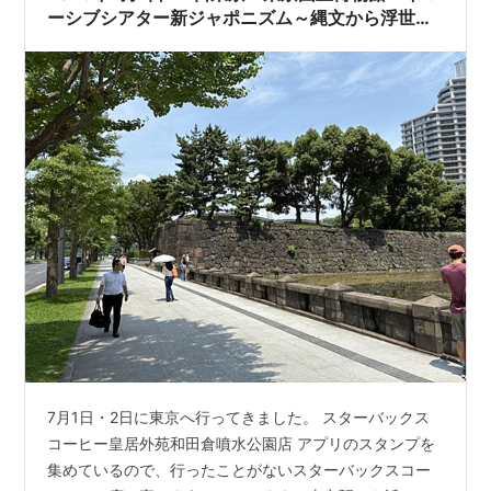
ら、何か目的が必要になってくる。でも…
ーシブシアター新ジャポニズム～縄文から浮世絵
そしてアニメへ～」
7月1日・2日に東京へ行ってきました。 スターバックス
コーヒー皇居外苑和田倉噴水公園店 アプリのスタンプを
集めているので、行ったことがないスターバックスコー