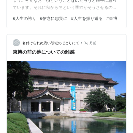
ょう。そんなお年頃ということなのだろうと勝手に思っ
ています。それに秋から冬という季節がそうさせるのか
もしれませんね(笑)。今日またまたそんな話を少しします
#
人生の誇り
#
信念に忠実に
#
人生を振り返る
#
東博
ね。 「あなたが人生で誇りに思っていることは何です
か？ 」 と問われたらあなたは何と答えますか？ これは
凄くパワフルな質問です。人生とは何か？ 私はどんな人
•
生を歩んできたか？ 自分の長所は何なのか？ 他者との関
名付けられぬ浅い領域のほとりにて
9ヶ月前
係はどうなのか？ などなど無限の視点で人生を見ること
東博の前の池についての雑感
を強要されているかのような強烈さか…