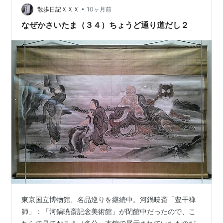
です🤔 この展覧会はシンプルに7軀の像し…
•
散歩日記ＸＸＸ
10ヶ月前
なぜかさいたま（３４）ちょうど通り道だし２
東京国立博物館、名品巡りを継続中。河鍋暁斎「豊干禅
師」：「河鍋暁斎記念美術館」が閉館中だったので、こ