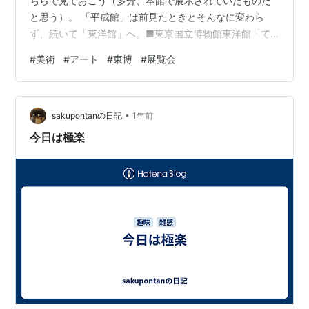
ちらで見ておこう（多分、本館で展示されていたものだ
と思う）。 「平成館」は前見たときとそんなに変わら
ず、続いて「東洋館」へ。■東京国立博物館東洋館「て
くてくコリア」。日韓国交正常化60周年で、韓国文化の
#
美術
#
アート
#
東博
#
展覧会
紹介展示が行われていた。 伝卞相璧「雀猫図軸」：猫は
吉祥モチーフ、雀も立身出世の象徴なのだとか。確かに
猫が可愛く描かれた作品が何点かあった。 卞相璧「猫図
•
軸」：この画家は猫を描く名手なのだそうだ。 南啓宇
sakupontanの日記
1年前
「花蝶図軸」：これは花と蝶の華麗な作品。展示室は照
今日は極楽
明を落としているので、この写真じゃ伝わらない…