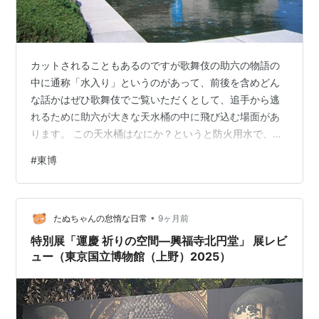
カットされることもあるのですが歌舞伎の助六の物語の
中に通称「水入り」というのがあって、前後を含めどん
な話かはぜひ歌舞伎でご覧いただくとして、追手から逃
れるために助六が大きな天水桶の中に飛び込む場面があ
ります。 この天水桶はなにか？というと防火用水で、歌
舞伎に限らず吉原を描いた浮世絵などにも天水桶が当た
#
東博
り前のようにでてくるのですが、江戸および東京は間の
悪いことに暖房を必要とする晩秋から春のはじめにかけ
て北西の風が強く吹くことがあって、つまるところ火事
•
が怖いので、その対策としてあちこち置かれていまし
たぬちゃんの怠惰な日常
9ヶ月前
た。 さて関東大震災の時には浅草寺は仲見世は焼けたも
特別展「運慶 祈りの空間―興福寺北円堂」 展レビ
のの伝法院と本堂は残りました。避難民と近くの職人…
ュー（東京国立博物館（上野）2025）