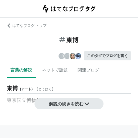
はてなブログ トップ
東博
このタグでブログを書く
言葉の解説
ネットで話題
関連ブログ
東博
(
アート
)
【
とうはく
】
東京国立博物館のこと。
解説の続きを読む