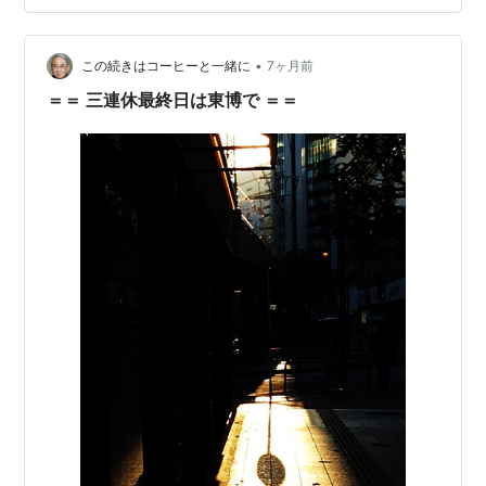
ともとは5枚シリーズで日本に来たようでそのうち、焼損
して現存しないものの芝の増上寺に1枚、鯉山に1枚、加
賀藩前田家に1枚という具合に分散していました。以前鯉
•
この続きはコーヒーと一緒に
7ヶ月前
山のものを見学したことがあり、今回加賀藩が…
＝＝ 三連休最終日は東博で ＝＝