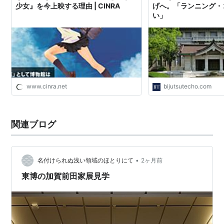
少女』を今上映する理由 | CINRA
げへ。「ランニング・
い」
www.cinra.net
bijutsutecho.com
関連ブログ
•
名付けられぬ浅い領域のほとりにて
2ヶ月前
東博の加賀前田家展見学