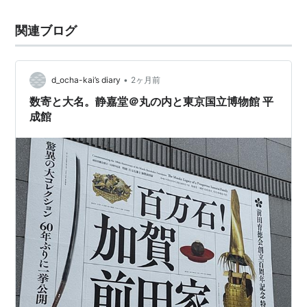
関連ブログ
•
d_ocha-kai’s diary
2ヶ月前
数寄と大名。静嘉堂＠丸の内と東京国立博物館 平
成館