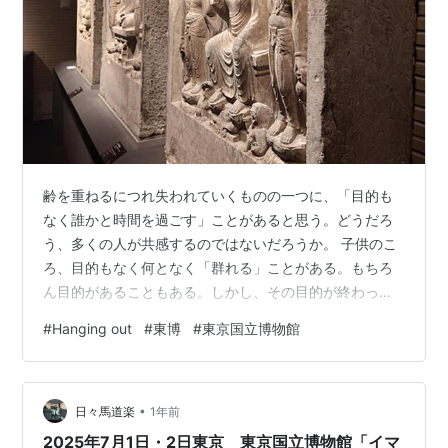
齢を重ねるにつれ失われていくものの一つに、「目的も
なく誰かと時間を過ごす」ことがあると思う。どうだろ
う、多くの人が共感するのではないだろうか。 子供のこ
ろ、目的もなく何となく「群れる」ことがある。もちろ
ん目的があることもある。しかし、その目的が終わって
も群れ続ける。そんなことは歳と共になくなってくる。
#
Hanging out
#
東博
#
東京国立博物館
気軽に会う、一緒にぶらぶら歩く、ただ一緒に時間を過
ごす･･･ そこに目的などない。一人でいたくない、一人が
不安、暇を弄んでいる、きっとあいつもそうだ･･･ でも大
•
人になると、無意識に友人を巻き込むことができなくな
日々馬道楽
1年前
る。自分勝手に巻き込むことを躊躇してしまう。だか
2025年7月1日・2日東京 東京国立博物館「イマ