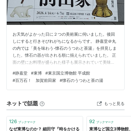
お天気がよかった日に２つの美術展に伺いました。後回
しにすると行きそびれがちになるからです。 静嘉堂＠丸
の内では「美を味わう-懐石のうつわと茶湯」を拝見しま
した。懐石の器が出される順に揃えられていました。 正
面の壁にお料理が盛られた様子も展示されていて美味し
そうです。客として招かれている気分になれます。前期
#
静嘉堂
#
東博
#
東京国立博物館 平成館
と後期でお席の季節が違っていたとか。もっと早く気づ
#
百万石！ 加賀前田家
#
懐石のうつわと茶の湯
いていれば２倍楽しめたのですが。 お茶室やお道具、懐
石の器は「これ買っちゃった」「あの人に見せてあげよ
う」「どうですか」という面がなくはないと思います。
ネットで話題
もっと見る
なので、お茶事は、同じくらいわかっている人を集めて
その時間を楽しみたいというクローズドな空間…
126
92
ブックマーク
ブックマーク
なぜ東博なのか？ 細田守『時をかける
東博など国立3博物館