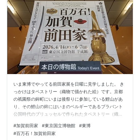
いま東博でやってる前田家展を日曜に見学しました。 き
っかけはタペストリー（織物で描かれた絵）です。京都
の祇園祭の鉾町にいまは後祭りに参加している鯉山があ
り、その鯉山の鉾にはいまのベルギーであるブラバント
公国時代のブリュッセルで作られたタペストリー（織物
で描かれた絵）が飾られています。なぜそんなものが京
#
加賀前田家
#
東京国立博物館
#
東博
都にあるのか？は（ほんとは横に置いておくのは惜しい
#
百万石！加賀前田家
ものの）横に置いておくとして、そのタペストリーはも