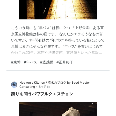
こういう時にも “年パス” は役に立つ 「上野公園にある東
京国立博物館は私の庭です」 なんだかエラそうなもの言
いですが、1年間有効の “年パス” を持っている私にとって
東博はまさにそんな存在です。 “年パス” を買いはじめて
かれこれ20年。本館や法隆寺館、東洋館といった常設展
会場ならいつでも入場自由という気楽さは捨てがたい存
#
東博
#
年パス
#
庭感覚
#
正月終了
在。いまではすっかり「庭感覚」で楽しめるようになり
ました。 イライラしたり、モヤモヤしたりしたときには
自転車に乗ってフラッと出掛けて、仏像や工芸品を見て
Heaven's Kitchen / 清水のブログ by Seed Master
いるうちに何故か心が落ち着いてくる場所なんてそうそ
•
Consulting
8ヶ月前
う見つかるものではありません。ですが、数百年の時を
誇りを問うパワフルクエスチョン
飛び越えて今に行きてい…