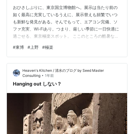
おひさしぶりに、東京国立博物館へ。展示は当たり前の
如く最高に充実しているうえに、展示替えも頻繁でいつ
も新鮮な発見がある。そんでもって、エアコン完備、ソ
ファ充実、Wi-Fiあり。つまり、厳しい季節に一日快適に
過ごせる、東京極楽スポット。 ここのところの酷暑な労
働ですっかり身体がやられているので、まずはお気に入
#
東博
#
上野
#
極楽
りソファで休憩。ぼすんと座り込めば、目はあいている
けれども、脳ミソはすっかりと寝ていますってな状況
で、とろとろと庭を眺める、小一時間。 これほどのぜい
Heaven's Kitchen / 清水のブログ by Seed Master
たくがあろうか、いやない…。意味のなしな反語表現だ
•
Consulting
1年前
けが身体を支配している、至福。庭は暑そうですが、勇
Hanging out しない？
者たちが日傘（これも貸してもらえるんだもん…