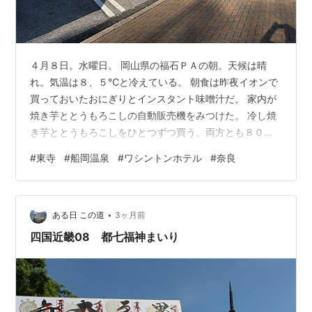
４月８日。水曜日。 岡山県の福石ＰＡの朝。天候は晴
れ。気温は８、５℃と冷えている。 朝食は昨夜イオンで
買っておいたおにぎりとインスタント味噌汁だ。 家内が
焼き芋ととうもろこしの自動販売機をみつけた。 冷し焼
き芋ととうもろこしをひとつずつ買う。両方とも８００
円くらいだ。とてもおいしいとのこと。 家内が京都の船
#
東寺
#
船岡温泉
#
ワシントンホテル
#
奈良
岡温泉という銭湯にゆきたいとの希望だ。ここは１５時
からなのでそのまえに京都の東寺にたちよることにし
た。 東寺で金堂と講堂、宝物館に観智院の共通券をもと
•
める。１５００円×２。それに駐車料金が６００円。講堂
ある日 この道
3ヶ月前
の立体曼荼羅と金堂の薬師如来のご本尊、日光菩薩、月
四国近畿08 都七福神まいり
光菩薩の脇侍の仏様たちにおまいりした。 …