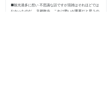
■観光過多に想い 不思議な話ですが混雑はそれほどでは
なかったのだ。 京都散歩、これは勢いが重要だと思うの
です、こういうのは、あまり混雑しているところからは
素早い陣地変換が必要ですし、ただ混雑しているように
見えてそれは本とうに混雑しているのかを見極める必要
もある。 交通手段もあまり混雑しているところに遮二無
#
京都府
#
東寺
#
京都散歩
二はいってゆくというのは、あまり域持ちがするところ