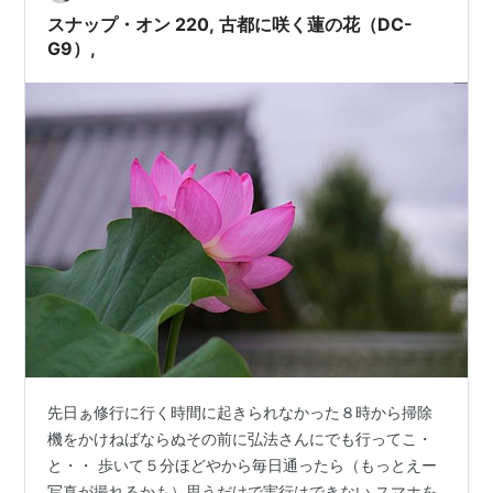
「門前のパフォーマー」 帰り際に撮れた画像であります
スナップ・オン 220, 古都に咲く蓮の花（DC-
彼が四つん這いでバランスを取り始め…
G9）,
先日ぁ修行に行く時間に起きられなかった８時から掃除
機をかけねばならぬその前に弘法さんにでも行ってこ・
と・・ 歩いて５分ほどやから毎日通ったら（もっとえー
写真が撮れるかも）思うだけで実行はできない スマホを