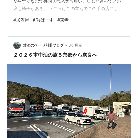
からすぐなので外国人観光客も多い。店名と違ってどの
席も椅子がある。 メニュはこの立地でこの手の店にして
はそんなに安くない。 瓶ビール中瓶600円でスタート。
#
居酒屋
#
Reばーす
#
東寺
アテは里芋の煮つけ520円から。 ネギ塩たけのこ480円
はアテにぴったりでビールがすすむ。 なので瓶ビール中
瓶600円をおかわり。 近江牛スジ煮込み700円は濃い目
•
の味付け、値段の割にはいまひとつの味で残念。 ここら
放浪のページ別冊ブログ
3ヶ月前
でブラックニッカハイボール550円にチェンジ。 おつま
２０２６車中泊の旅５京都から奈良へ
みイカ天580…