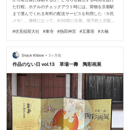
た行程。ホテルのチェックアウト時には、荷物を京都駅
まで運んでくれる有料の配送サービスを利用した〈Ｎ氏
メモ〉。身軽になって、8:00前に出発。地下鉄と京阪電
車を乗り継いで伏見稲荷大社へ向かう。8:30過ぎに到着
#
伏見稲荷大社
#
東寺
#
熱田神宮
#
五重塔
#
大楠
したが、すでに多くの参拝客でにぎわい、外国人観光客
や修学旅行生の姿も目立っていた。（そのため撮影は思
うようにならずイマイチ） 伏見稲荷大社は、全国に約3
•
万社ある稲荷神社の総本宮として知られる。鳥居と楼
Snack Kiibow
3ヶ月前
門。 楼門の一対の狐(狛狐)は、正面左が鍵をくわえ、右
作品のない日 vol.13 草場一壽 陶彩画展
は玉(宝珠）をくわえている。…