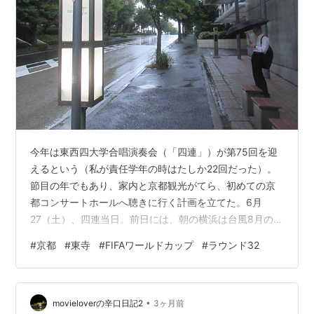
今年は東西四大学合唱演奏会（「四連」）が第75回を迎
えるという（私が責任学年の時はたしか22回だった）。
節目の年でもあり、家内と京都観光がてら、初めての京
都コンサートホールへ聴きに行く計画を立てた。6月
27（土）、四連当日。前日には、朝の横浜は台風8月の影
響から大雨予報。4時前に起床、外をうかがうと、予報に
#
京都
#
東寺
#
FIFAワールドカップ
#
ラウンド32
反して土砂降りではない。予定どおり、5時前に出発。新
横浜に着くと、新幹線ははたしてダイヤどおり運行する
という。6時新横浜発の「ひかり」（ガラガラの自由席）
•
で京都に向かう。名古屋から西はほとんど降っていなか
movieloverの辛口日記2
3ヶ月前