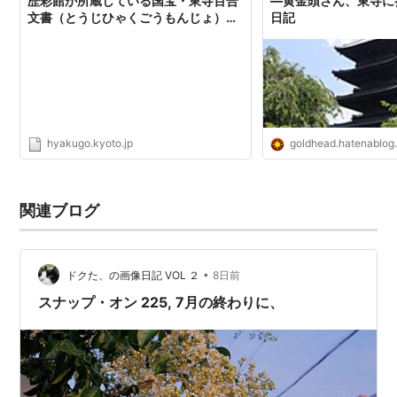
歴彩館が所蔵している国宝・東寺百合
―黄金頭さん、東寺に参
文書（とうじひゃくごうもんじょ）を
日記
紹介しています。
hyakugo.kyoto.jp
goldhead.hatenablog
関連ブログ
•
ドクた、の画像日記 VOL ２
8日前
スナップ・オン 225, 7月の終わりに、