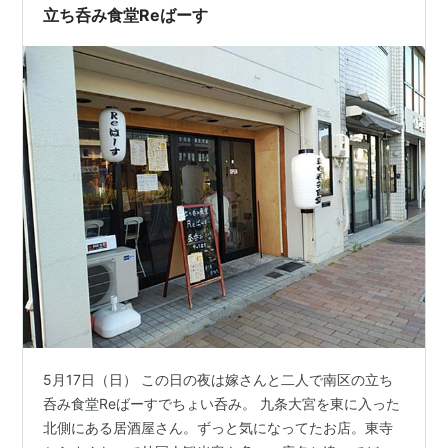
った。京都には3分遅れで到着。近鉄に乗り換え、東寺に
立ち呑み食堂Reばーす
向かう。東寺駅は宿泊するコンフォート…
5月17日（日） この日の夜は嫁さんと二人で南区の立ち
呑み食堂Reばーすでちょい呑み。 九条大宮を東に入った
北側にある居酒屋さん。ずっと気になってたお店。東寺