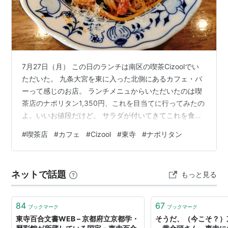
東寺
駅
京都市
南区
西九条蔵王町にある、
近畿日本鉄道
京都線
の
駅。
7月27日（月） この日のランチは南区の喫茶Cizoolでい
ただいた。 九条大宮を東に入った北側にあるカフェ・バ
駅名の通り、前述の東寺の最寄り駅。
ーって感じのお店。 ランチメニュからいただいたのは喫
近鉄京都線
茶店のナポリタン1,350円、これを目当てに行ってみたの
[一部、同社奈良線と直通運転]
よ。いいお値段だけど。 サラダが付いてきてこれを食べ
《普通、準急と急行が停車》
ながらスパゲッティを待つ。 ハム、しめじ、ピーマン、
#
喫茶店
#
カフェ
#
Cizool
#
東寺
#
ナポリタン
京都
〈
京都駅
〉←
東寺
→
十条
…
大和西大寺
（…
玉ねぎなどけっこう具だくさん。パスタは普通のスパゲ
近鉄奈良
）
ッティ。自家製だと思われるナポリタンソースはトマト
の風味が弱めで、わたし好みの味じゃない。期待してた
ネットで話題
もっと見る
だけに残念。 支払いはカードＯＫ。専用駐車場なく行き
*
リスト
：
駅キーワード
やすくはないし、味は好みじゃないし、いいお値段だ
し、わざわざ行くほどではな…
84
67
ブックマーク
ブックマーク
東寺百合文書WEB – 京都府立京都学・
そうだ、（今こそ？