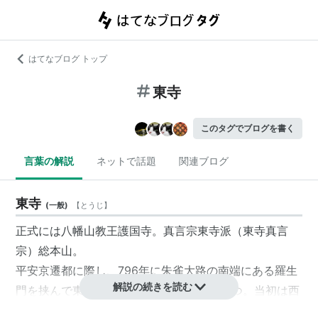
はてなブログ トップ
東寺
このタグでブログを書く
言葉の解説
ネットで話題
関連ブログ
東寺
(
一般
)
【
とうじ
】
正式には八幡山教王護国寺。真言宗東寺派（東寺真言
宗）総本山。
平安京遷都に際し、796年に朱雀大路の南端にある羅生
解説の続きを読む
門を挟んで東西に建立された初の官寺の一つ。当初は西
寺も存在したが、西寺は後に廃寺となり、現在は東寺の