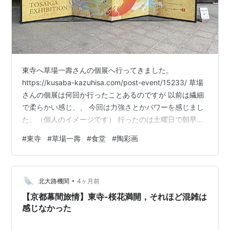
東寺へ草場一壽さんの個展へ行ってきました。
https://kusaba-kazuhisa.com/post-event/15233/ 草場
さんの個展は何回か行ったことあるのですが 以前は繊細
で柔らかい感じ、、 今回は力強さとかパワーを感じまし
た。（個人のイメージです） 行ったのは土曜日で朝早か
ったけど すでに人が多かったです。 「大好き」という作
#
東寺
#
草場一壽
#
食堂
#
陶彩画
品が可愛くて好き。 kusaba-kazuhisa.com 入り口に展
示してある絵が前に行った時と同じだったのか、、 添え
てある詩の中にある言葉に 今回もドキッとしてしまいま
•
した。 ５月３１日まで 東寺は緑も多くて、気もいいので
北大路機関
4ヶ月前
今の季節、おすすめで…
【京都幕間旅情】東寺-桜花満開，それほど混雑は
感じなかった