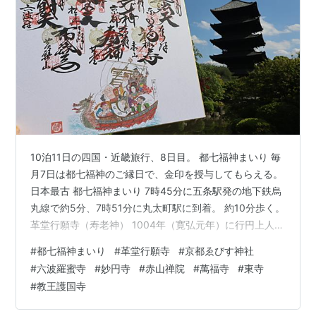
10泊11日の四国・近畿旅行、8日目。 都七福神まいり 毎
月7日は都七福神のご縁日で、金印を授与してもらえる。
日本最古 都七福神まいり 7時45分に五条駅発の地下鉄烏
丸線で約5分、7時51分に丸太町駅に到着。 約10分歩く。
革堂行願寺（寿老神） 1004年（寛弘元年）に行円上人に
よって創建された。 霊麀山 革堂 行願寺 色紙（御朱印込
#
都七福神まいり
#
革堂行願寺
#
京都ゑびす神社
みで2,500円）を購入。思ったより大きい。 約30分歩
#
六波羅蜜寺
#
妙円寺
#
赤山禅院
#
萬福寺
#
東寺
く。 途中、桂小五郎像。 三条大橋は工事中。 鴨川沿い
#
教王護国寺
を歩く。 京都ゑびす神社（恵美須神） 土御門天皇の
1202年（建仁2年）に栄西禅師が建仁寺建立にあたり、