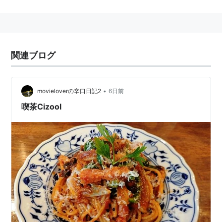
みが残る。
823年に嵯峨天皇が空海に東寺を勅賜した。空海はこれ
を教王護国寺と称し真言密教の根本道場とした。1486
年の土一揆で創建時の建物は失われ、現在の堂宇は 奈
関連ブログ
良時代の伝統的な伽藍配置をふまえて再建されたもの。
伽藍配置は奈良時代の寺院建築形式で、南大門・金堂
（国宝）・講堂・食堂(じきどう)・北大門が 南北に一直
•
movieloverの辛口日記2
6日前
線に並んでいて、東に総高57m、日本一の高さを誇る五
喫茶Cizool
重塔（国宝）、西には潅頂院、西院の御影堂（国宝）、
大日堂などの諸堂がある。五重塔は4度の焼失を経てお
り、現在のものは1644年に再建されたものである。
また「弘法さん」と呼ばれる縁日（弘法市）が有名。祖
師空海入寂の3月21日を期して、毎月21日に御影堂で行
われる御影供の日に市がたつ。当初は年に1回行われて
いたものが、1239年以降は毎月行われるようになっ
た。