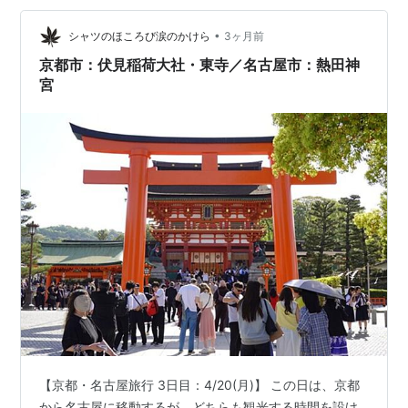
その鎮守として建てられた。西宮・大阪今宮神社と…
•
シャツのほころび涙のかけら
3ヶ月前
京都市：伏見稲荷大社・東寺／名古屋市：熱田神
宮
【京都・名古屋旅行 3日目：4/20(月)】 この日は、京都
から名古屋に移動するが、どちらも観光する時間を設け