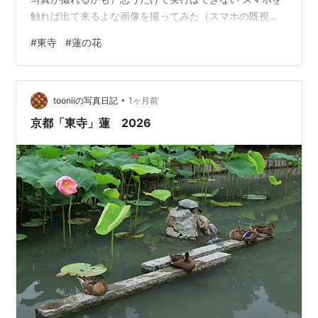
触れば出て来るよな画像を撮ってみた（スマホの既視感
ゃ） 既視感あるが（時々真面目にも撮った） 東寺のハス
#
東寺
#
蓮の花
は、一重咲きで濃いピンク色（紅色）をした大型の野生
種（和蓮）の血統を引くものと考えられている こーゆー
画像が好きな人もおられるかもしれない こーゆーの撮っ
•
てるとやっぱルミックスってペンタックスによく似た色
tooniiの写真日記
1ヶ月前
でるなとつくづく思う と・まぁ気安く写真撮影している
京都「東寺」蓮 2026
つもりだがアタマの中では・・ 皇位継…