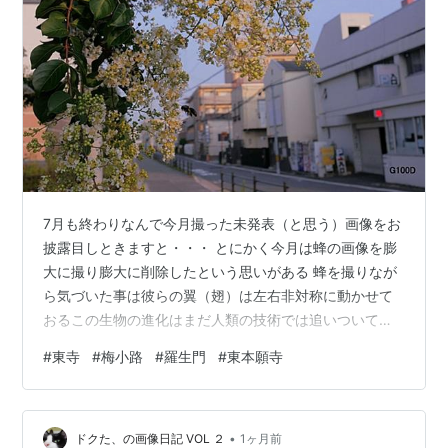
7月も終わりなんで今月撮った未発表（と思う）画像をお
披露目しときますと・・・ とにかく今月は蜂の画像を膨
大に撮り膨大に削除したという思いがある 蜂を撮りなが
ら気づいた事は彼らの翼（翅）は左右非対称に動かせて
おるこの生物の進化はまだ人類の技術では追いついてい
ないと思える コレは6月初旬・東本願寺付近でイヴェン
#
東寺
#
梅小路
#
羅生門
#
東本願寺
トがありまっせというのを知りブラブラ行ってみた とく
にイヴェントらしき催しもなく沢山の屋台が出ている
（と・ゆーかんじ） この子のかわいい画像をミスってＳ
•
Ｄカードから削除してもーた（ナニやってんだ・オレ）
ドクた、の画像日記 VOL ２
1ヶ月前