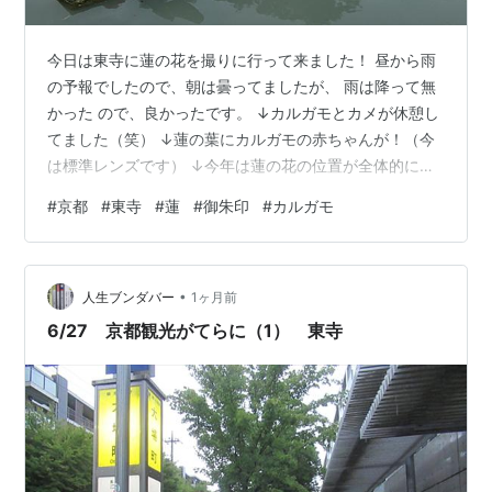
今日は東寺に蓮の花を撮りに行って来ました！ 昼から雨
の予報でしたので、朝は曇ってましたが、 雨は降って無
かった ので、良かったです。 ↓カルガモとカメが休憩し
てました（笑） ↓蓮の葉にカルガモの赤ちゃんが！（今
は標準レンズです） ↓今年は蓮の花の位置が全体的に高
い感じがしました、 花数はもうピーク過ぎのようでし
#
京都
#
東寺
#
蓮
#
御朱印
#
カルガモ
た。 ↓ここから望遠レンズに変更！ 何かに威嚇している
ようでした。 ↓バックは紫陽花です。 ↓今日は第一日曜
日でしたので、ガラクタ市が開催されてました。 ↓御朱
•
印は各500円です。 ↓よろしかったら、下記バーナーを
人生ブンダバー
1ヶ月前
クリックお願い致します。 ランキング参加中写真・カメ
6/27 京都観光がてらに（1） 東寺
ラ ランキング参加中京…