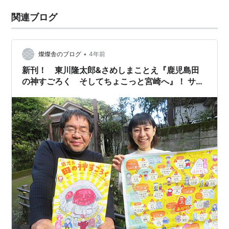
関連ブログ
•
燦燦舎のブログ
4年前
新刊！ 東川隆太郎&さめしまことえ『鹿児島田
の神すごろく そしてちょこっと宮崎へ』！ サイ
ン本キャンペーンです！！