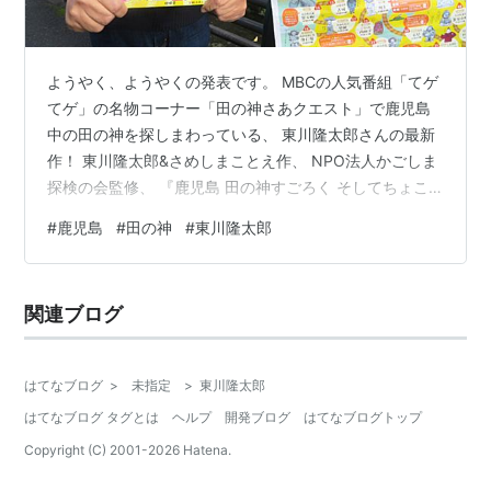
ようやく、ようやくの発表です。 MBCの人気番組「てゲ
てゲ」の名物コーナー「田の神さあクエスト」で鹿児島
中の田の神を探しまわっている、 東川隆太郎さんの最新
作！ 東川隆太郎&さめしまことえ作、 NPO法人かごしま
探検の会監修、 『鹿児島 田の神すごろく そしてちょこ
っと宮崎へ』できました！！！ めでたいっ！！！ みなさ
#
鹿児島
#
田の神
#
東川隆太郎
まは、「田の神」をご存知でしょうか？ 鹿児島市 川上の
田の神。燦燦舎のご近所です！ 田の神は文字通り田んぼ
の神様。鹿児島県と宮崎県の一部に見られる独特のもの
関連ブログ
です。 鹿児島の人びとは、稲作に適さないシラス土壌で
困難に立ち向かいながら米を作ってきました。旧薩摩藩
の税率は高く、台風も常…
はてなブログ
>
未指定
>
東川隆太郎
はてなブログ タグとは
ヘルプ
開発ブログ
はてなブログトップ
Copyright (C) 2001-
2026
Hatena.