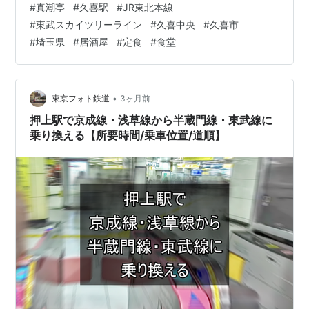
#
真潮亭
#
久喜駅
#
JR東北本線
近くの「スーパーホテル」。 チェックイン時、フロント
TS-
北春日部駅
きたかすかべ
-
#
東武スカイツリーライン
#
久喜中央
#
久喜市
で近…
28
#
埼玉県
#
居酒屋
#
定食
#
食堂
TS-
姫宮駅
ひめみや
-
29
TS-
東武動物公園
とうぶどうぶ
伊勢崎線
(
久喜
・
館林
方面)
•
東京フォト鉄道
3ヶ月前
30
駅
つこうえん
東武日光線
(
南栗橋
方面)
押上駅で京成線・浅草線から半蔵門線・東武線に
乗り換える【所要時間/乗車位置/道順】
運行形態(2017.4改正時点)
優等種別は浅草発着系統で区間急行・区間準急(浅草〜
北千住間各駅停車/6両)、半蔵門線・田園都市線直通系
統で急行・準急(10両)がある。急行・区間急行は東武動
物公園以北、準急・区間準急は新越谷以北が各駅停車と
なっている。普通は複々線区間では日比谷線直通系統(7
両あるいは18m車8両)がメインとなっている。
○
リスト::鉄道路線