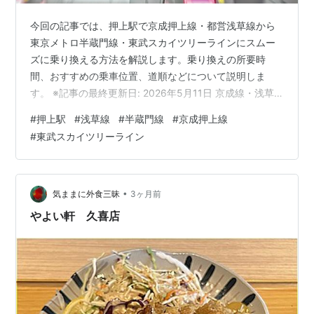
今回の記事では、押上駅で京成押上線・都営浅草線から
東京メトロ半蔵門線・東武スカイツリーラインにスムー
ズに乗り換える方法を解説します。乗り換えの所要時
間、おすすめの乗車位置、道順などについて説明しま
す。 ※記事の最終更新日: 2026年5月11日 京成線・浅草
線から半蔵門線・東武線への乗り換えにかかる時間は何
#
押上駅
#
浅草線
#
半蔵門線
#
京成押上線
分？ 京成線・浅草線のおすすめの乗車位置は何号車？
#
東武スカイツリーライン
１,２番線ホーム（西馬込・羽田空港方面）に到着する場
合 ３,４番線ホーム（京成船橋・成田空港方面）に到着す
る場合 京成線・浅草線から半蔵門線・東武線に乗り換え
るルート 半蔵門線・東武線ホームの行き先案内 周辺の路
•
気ままに外食三昧
3ヶ月前
線図 関連記事 京成線・浅草…
やよい軒 久喜店