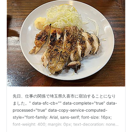
TS-
新越谷駅
しんこしがや
JR
武蔵野線
(
南越谷駅
)
20
TS-
越谷駅
こしがや
-
21
TS-
北越谷駅
きたこしがや
-
22
TS-
大袋駅
おおぶくろ
-
23
TS-
せんげん台駅
せんげんだい
-
24
TS-
武里駅
たけさと
-
先日、仕事の関係で埼玉県久喜市に宿泊することになり
25
ました。" data-sfc-cb="" data-complete="true" data-
TS-
一ノ割駅
いちのわり
-
processed="true" data-copy-service-computed-
26
style="font-family: Arial, sans-serif; font-size: 16px;
TS-
春日部駅
かすかべ
東武アーバンパークライン
font-weight: 400; margin: 0px; text-decoration: none;
27
border-bottom: 0px rgb(10, 10, 10);" />滞在先は久喜駅