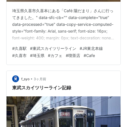
埼玉県久喜市久喜本にある「Café 陽だまり」さんに行っ
てきました。" data-sfc-cb="" data-complete="true"
data-processed="true" data-copy-service-computed-
style="font-family: Arial, sans-serif; font-size: 16px;
font-weight: 400; margin: 0px; text-decoration: none;
border-bottom: 0px rgb(10, 10, 10);" />今回は朝8時の
#
久喜駅
#
東武スカイツリーライン
#
JR東北本線
開店直後を狙って、お得なモーニングセットをいた…
#
久喜市
#
埼玉県
#
カフェ
#
喫茶店
#
Cafe
•
f_syo
3ヶ月前
東武スカイツリーライン記録