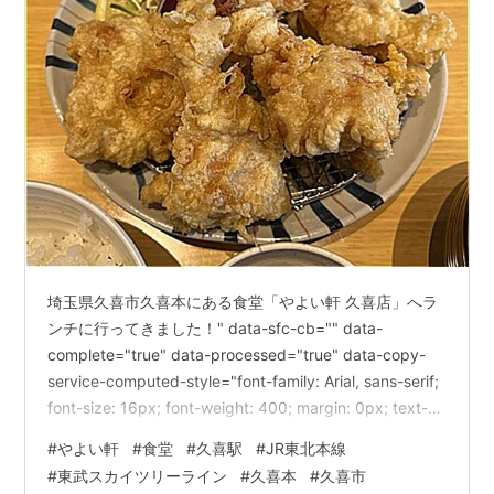
埼玉県久喜市久喜本にある食堂「やよい軒 久喜店」へラ
ンチに行ってきました！" data-sfc-cb="" data-
complete="true" data-processed="true" data-copy-
service-computed-style="font-family: Arial, sans-serif;
font-size: 16px; font-weight: 400; margin: 0px; text-
decoration: none; border-bottom: 0px rgb(10, 10, 10);"
#
やよい軒
#
食堂
#
久喜駅
#
JR東北本線
/>最寄駅はJR宇都宮線・東武伊勢崎線の「久喜駅」です
#
東武スカイツリーライン
#
久喜本
#
久喜市
が、…