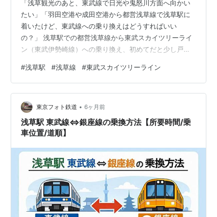
「浅草観光のあと、東武線で日光や鬼怒川方面へ向かい
たい」「羽田空港や成田空港から都営浅草線で浅草駅に
着いたけど、東武線への乗り換えはどうすればいい
の？」 浅草駅での都営浅草線から東武スカイツリーライ
ン（東武伊勢崎線）への乗り換え、初めてだと少し戸惑
いますよね。特に浅草駅は構造が少し複雑で、「地下で
#
浅草駅
#
浅草線
#
東武スカイツリーライン
繋がってる？」「どの出口から出ればいいの？」と不安
になる方もいるかもしれません。 ご安心ください！この
記事では、都営浅草線の浅草駅から東武線の浅草駅へ、
•
迷わずスムーズに乗り換えるための分かりやすいルー
東京フォト鉄道
6ヶ月前
ト、所要時間、そして注意点を徹底解説します。 なお、
浅草駅 東武線⇔銀座線の乗換方法【所要時間/乗
浅草駅で東武線から都営浅草線に乗り換える方法につ
車位置/道順】
い…