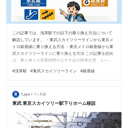
この記事では、浅草駅での以下の乗り換え方法について
解説しています。 ・東武スカイツリーラインから東京メ
トロ銀座線に乗り換える方法 ・東京メトロ銀座線から東
武スカイツリーラインに乗り換える方法 この記事を読め
ば、乗り換えの所要時間やおすすめの降車位置、ルート
について理解でき、スムーズに乗り換える助けとなるで
#
浅草駅
#
東武スカイツリーライン
#
銀座線
しょう（※階段・エスカレーターを使うルートです）。 ※
記事の最終更新日: 2026年2月5日 乗り換えの所要時間
は？ 東武スカイツリーラインから銀座線への最短ナビゲ
•
ーション おすすめの乗車位置 ルートの解説 銀座線ホー
f_syo
7ヶ月前
ムの行き先 銀座線から東武スカイツリーラインへの最適
東武 東京スカイツリー駅下りホーム移設
アクセス おすすめの乗車…