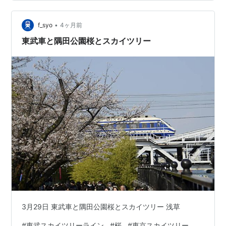
•
f_syo
4ヶ月前
東武車と隅田公園桜とスカイツリー
3月29日 東武車と隅田公園桜とスカイツリー 浅草
#
東武スカイツリーライン
#
桜
#
東京スカイツリー