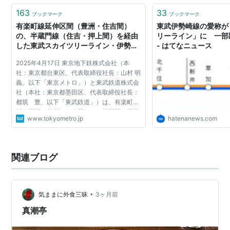
TS-
梅島駅
うめじま
-
163
33
12
ブックマーク
ブックマーク
有楽町線延伸区間（豊洲・住吉間）
東武伊勢崎線の愛称が
TS-
西新井駅
にしあらい
東武大師線
の、半蔵門線（住吉・押上間）を経由
リーライン」に 一部区
13
した東武スカイツリーライン・伊勢崎
- はてなニュース
線・日光線との相互直通運転について
TS-
竹ノ塚駅
たけのつか
-
2025年4月17日 東京地下鉄株式会社（本
基本合意いたしました｜東京メトロ
14
社：東京都台東区、代表取締役社長：山村 明
義、以下「東京メトロ」）と東武鉄道株式会
TS-
谷塚駅
やつか
-
社（本社：東京都墨田区、代表取締役社長：
15
都筑 豊、以下「東武鉄道」）は、有楽町線
延伸区間（豊洲・住吉間）が、同区間の開業
TS-
草加駅
そうか
-
www.tokyometro.jp
hatenanews.com
（２０３０年代半ば）に合わせて、半蔵門線
16
（住吉・押上間）及び...
TS-
獨協大学前駅
どっきょうだ
-
17
〈
草加松原
〉
いがくまえ
関連ブログ
(
そうかまつ
ばら
)
TS-
新田駅
しんでん
-
•
気ままに外食三昧
3ヶ月前
18
真潮亭
TS-
蒲生駅
がもう
-
19