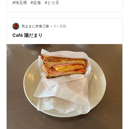
#
埼玉県
#
定食
#
とり天
•
気ままに外食三昧
3ヶ月前
Café 陽だまり