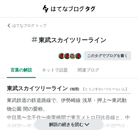
はてなブログ トップ
東武スカイツリーライン
このタグでブログを書く
言葉の解説
ネットで話題
関連ブログ
東武スカイツリーライン
(
地理
)
【
とうぶすかいつりーらいん
】
東武鉄道
の
鉄道路線
で、
伊勢崎線
浅草
・
押上
〜
東武動
物公園
間の愛称。
中目黒
〜
北千住
〜
南栗橋
間で東京メトロ日比谷線と、
中
解説の続きを読む
央林間
〜
押上
〜
久喜
・
南栗橋
間で東京メトロ半蔵門線・
東急田園都市線と相互直通運転を行っている。