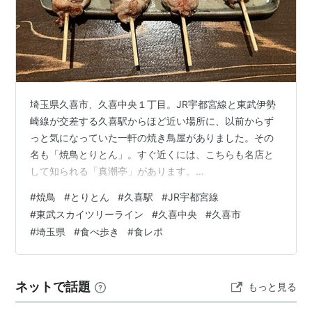
TS-
東向島駅
ひがしむこう
-
05
じま
TS-
鐘ヶ淵駅
かねがふち
-
06
TS-
堀切駅
ほりきり
-
07
埼玉県久喜市、久喜中央１丁目。JR宇都宮線と東武伊勢
崎線が交差する久喜駅からほど近い場所に、以前からず
TS-
牛田駅
うしだ
-
08
っと気になっていた一軒の焼き鳥屋がありました。その
名も「焼鳥とりとん」。すぐ近くには、こちらも名店と
TS-
北千住駅
きたせんじゅ
東京メトロ日比谷線(相互直通
して知られる「真潮亭」があります。
09
運転)
morigen1.hatenablog.com 焼鳥とりとん 店舗外観 この
東京メトロ千代田線(JR常磐
#
焼鳥
#
とりとん
#
久喜駅
#
JR宇都宮線
緩行線)、JR常磐快速線
日は久喜での宿泊を予定しており、一日の疲れを癒やす
#
東武スカイツリーライン
#
久喜中央
#
久喜市
つくばエクスプレス
ために指圧マッサージを受けてから、夕食がてら「焼鳥
#
埼玉県
#
食べ歩き
#
食レポ
とりとん」へ向かうことに。しかし、運悪く外は激しい
TS-
小菅駅
こすげ
-
10
ゲリラ豪雨。傘を差しているのにもかかわらず、容赦な
い雨に足元やズボンはびしょ濡れになってしまいまし
TS-
五反野駅
ごたんの
-
ネットで話題
もっと見る
た。 なんとかお店にたどり着くと、店頭…
11