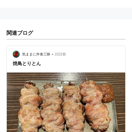
北千住
〜
北越谷
間は方向別複々線となっており、内側を
普通列車、外側を優等列車が使用する。
駅
関連ブログ
駅
駅名
よみ
乗換
番
“えき”は略
•
号
気ままに外食三昧
22日前
焼鳥とりとん
TS-
浅草駅
あさくさ
東京メトロ銀座線、都営浅草
01
線
TS-
とうきょうス
とうきょうス
-
02
カイツリー駅
カイツリー
TS-
押上駅
おしあげ
東京メトロ半蔵門線(相互直通
03
〈
スカイツリ
(
スカイツリ
運転)
ー
前〉
ーまえ
)
都営浅草線、京成押上線
TS-
曳舟駅
ひきふね
亀戸線
04