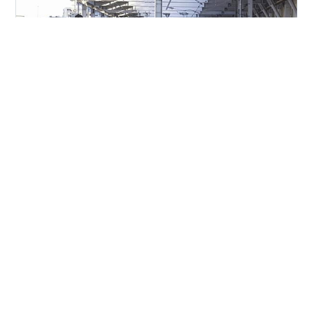
12月4日 東武 東京スカイツリー駅下りホーム移設 移設前
12月18日 移設後
#
東武スカイツリーライン
•
気ままに外食三昧
8ヶ月前
お好み焼き こんなモン