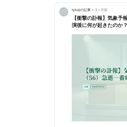
•
tykojiの記事
3ヶ月前
【衝撃の訃報】気象予報
演後に何が起きたのか