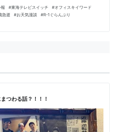
訃報
#
東海テレビスイッチ
#
オフィスキイワード
歳急逝
#
お天気漫談
#
R-1ぐらんぷり
にまつわる話？！！！