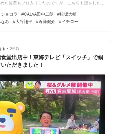
務めた後輩もプロ入りしたのですが、こちらも話をしたこ
言うならば、この後輩と授業として行われたクラブ活動の
・ショコラ
#
CALVA田中二朗
#
松坂大輔
チャーをやり、外野フライに打ち取ったという証明できな
みなみ
#
大谷翔平
#
近藤健介
#
イチロー
 イチロー氏は愛知県…
•
とはる
2年前
鯱食堂出店中！東海テレビ「スイッチ」で絹
ていただきました！