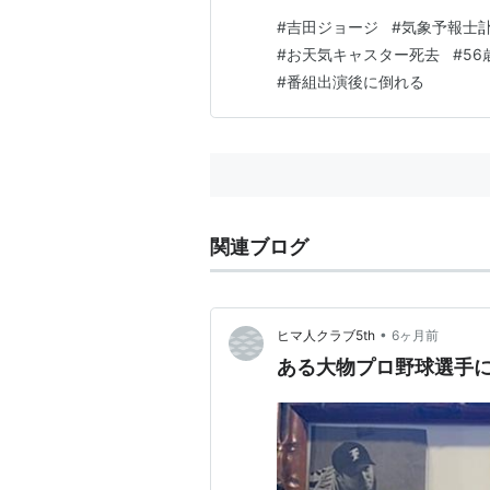
#
吉田ジョージ
#
気象予報士
#
お天気キャスター死去
#
56
#
番組出演後に倒れる
関連ブログ
•
ヒマ人クラブ5th
6ヶ月前
ある大物プロ野球選手