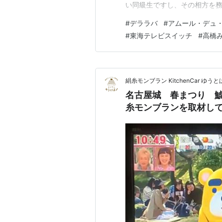
い同級生ですし、その相方を
とがありません。自慢話風に
#
デララバ
#
アムール・デュ
ソフトボールで、小生がピッ
#
東海テレビスイッチ
#
高橋
いエピソードしかありません。
絹糸モンブラン KitchenCar ゆう
名古屋城 春まつり 
糸モンブランを取材し