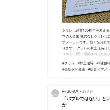
クラレは創業100周年を迎え
本の大企業 株式会社クラレは2
学メーカーです。様々な分野で
ります。 クラレの株主優待は1,
→10,000円に増額される仕組
していると3,000円相当の
#
クラレ
#
株主優待
#
1株優
あり3年以上保有をしていると 
#
長期保有優遇
#
総合化学メ
ます。配当利回りも…
•
tykojiの記事
2ヶ月前
「バブルではない」と
か