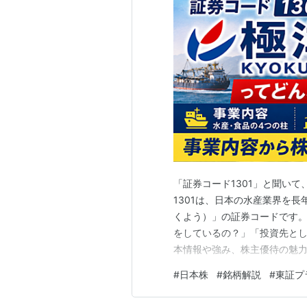
「証券コード1301」と聞い
1301は、日本の水産業界を
くよう）」の証券コードです。
をしているの？」「投資先と
本情報や強み、株主優待の魅力ま
どんな会社？ まずは基本情報
#
日本株
#
銘柄解説
#
東証プ
文：KYOKUYO CO., LTD.
京都港区赤…