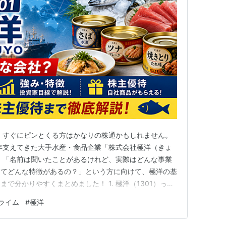
て、すぐにピンとくる方はかなりの株通かもしれません。
長年支えてきた大手水産・食品企業「株式会社極洋（きょ
 「名前は聞いたことがあるけれど、実際はどんな事業
してどんな特徴があるの？」という方に向けて、極洋の基
で分かりやすくまとめました！ 1. 極洋（1301）って
からチェックしてみましょう。 社名: 株式会社極洋（英
ライム
#
極洋
） 上場市場: 東証プライム市場 業種: 水産・農林業 本社: 東