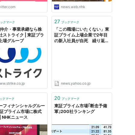
断クローリングして企業
itter.com
news.web.nhk
供している…
s://t.co/fn60KPCMdL"
27
ックマーク
ブックマーク
A仲介・事業承継なら株
「この職場にいたくない」東
社ストライク | 東証プラ
証プライム上場企業で2年目
上場グループ
の新入社員が自死 繰り返さ
れた“強い叱責”に遺族らが損
害賠償求め提訴（弁護士JP
ニュース） - Yahoo!ニュー
ス
ww.strike.co.jp
news.yahoo.co.jp
20
ックマーク
ブックマーク
ーフィナンシャルグルー
東証プライム市場｢断念予備
東証プライム市場に株式
軍｣200社ランキング
| NHKニュース