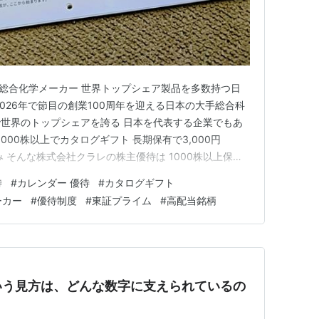
る総合化学メーカー 世界トップシェア製品を多数持つ日
026年で節目の創業100周年を迎える日本の大手総合科
世界のトップシェアを誇る 日本を代表する企業でもあ
000株以上でカタログギフト 長期保有で3,000円
み そんな株式会社クラレの株主優待は 1000株以上保有
カタログギフトが貰えます。これには 長期保有優遇制度が
待
#
カレンダー 優待
#
カタログギフト
カタログギフトの金額が なんと10,000円に跳ね上がり
ーカー
#
優待制度
#
東証プライム
#
高配当銘柄
いう見方は、どんな数字に支えられているの