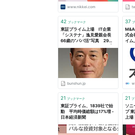
を無
www.nikkei.com
tw
に提
http
42
37
ブックマーク
ブ
東証プライム上場 IT企業
M&
「システナ」逸見愛親会長
式会
66歳の“パパ活”写真 29歳
イム
ネイルサロン経営者と…… |
文春オンライン
bunshun.jp
w
21
21
ブックマーク
ブ
東証プライム、1839社で始
ソニ
動 平均時価総額は17%増 -
プ 
日本経済新聞
上場 