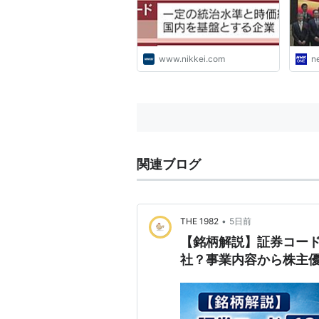
www.nikkei.com
n
関連ブログ
•
THE 1982
5日前
【銘柄解説】証券コード1
社？事業内容から株主