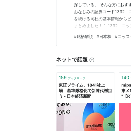
探している」 そんな方におす
おなじみの証券コード1332
を続ける同社の基本情報から
まとめました！ 1. 1332「
日本水産株式会社） 証券コード:
#
銘柄解説
#
日本株
#
ニッス
水産・農林業 主な事業: 水
凍食品、練り製品な…
ネットで話題
159
140
ブックマーク
東証プライム、1841社上
mip
場 基準厳格化で新陳代謝狙
東メ1
う - 日本経済新聞
"【R
プラ
です
部通
をつ
通解
具体