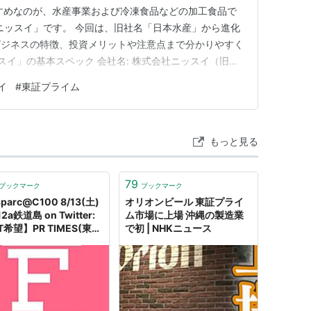
すめなのが、水産事業および冷凍食品などの加工食品で
「ニッスイ」です。 今回は、旧社名「日本水産」から進化
ビジネスの特徴、投資メリットや注意点まで分かりやすく
ニッスイ」の基本スペック 会社名: 株式会社ニッスイ（旧：
 1332 上場市場: 東京証券取引所 プライム市場 業種:
イ
#
東証プライム
産事業（養殖・加工・販売）、食品事業（家庭用・業務用冷
もっと見る
79
ブックマーク
ブックマーク
sparc@C100 8/13(土)
オリオンビール 東証プライ
2a鉄道島 on Twitter:
ム市場に上場 沖縄の製造業
T希望】PR TIMES(東証
で初 | NHKニュース
イム上場)のエンジニア
が、複数の法令違反を内
報したところ、他の理由
けて試用期間における普
雇を通告されました。
的には、ニュースサイト