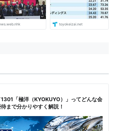
ews.web.nhk
toyokeizai.net
301「極洋（KYOKUYO）」ってどんな会
優待まで分かりやすく解説！