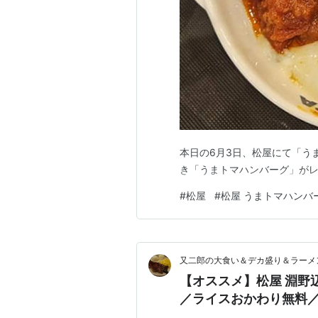
本日の6月3日、松屋にて「う
き「うまトマハンバーグ」が
#
松屋
#
松屋 うまトマハンバ
又二郎の大食い＆デカ盛り＆ラーメ
【オススメ】松屋 淵野
／ライスおかわり無料