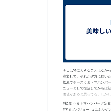
今日は特に大きなことはなか
注文して、それが夕方に届い
松屋でチーズうまトマハンバ
ニューとして復活してからは
価値があると思ってる。しかし
で注文できたのでは？チーズ付
#
松屋 うまトマハンバーグ定食
美味しいなぁ。食べられてよ
#
アミノバリュー
#
エネルゲ