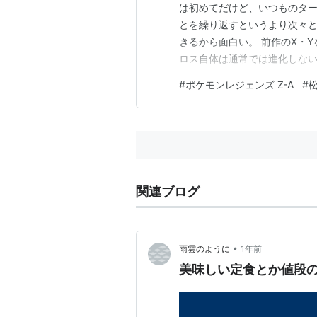
は初めてだけど、いつものタ
とを繰り返すというより次々と
きるから面白い。 前作のX・
ロス自体は通常では進化しな
28号を意識しているみたい、
#
ポケモンレジェンズ Z-A
#
ヤミラミもあまり使ったこと
ステータスは高くないけど、技
関連ブログ
•
雨雲のように
1年前
美味しい定食とか値段