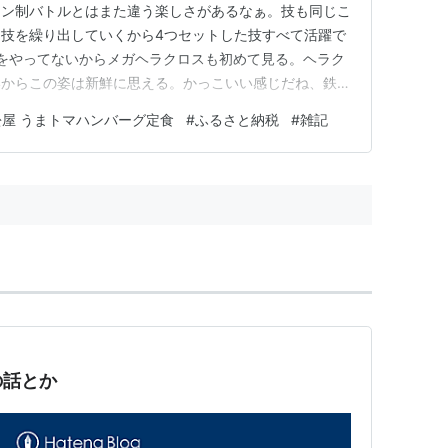
ーン制バトルとはまた違う楽しさがあるなぁ。技も同じこ
技を繰り出していくから4つセットした技すべて活躍で
Yをやってないからメガヘラクロスも初めて見る。ヘラク
いからこの姿は新鮮に思える。かっこいい感じだね、鉄人
個人的に鼻部分は無い方がかっこいいと思うけど……。
松屋 うまトマハンバーグ定食
#
ふるさと納税
#
雑記
無かったので、今作では使ってみる。通常進化しない割に
のレパートリーは多い…
の話とか