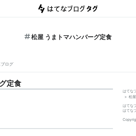
松屋 うまトマハンバーグ定食
連ブログ
ーグ定食
はてな
>
松屋
はてな
はてな
Copyrig