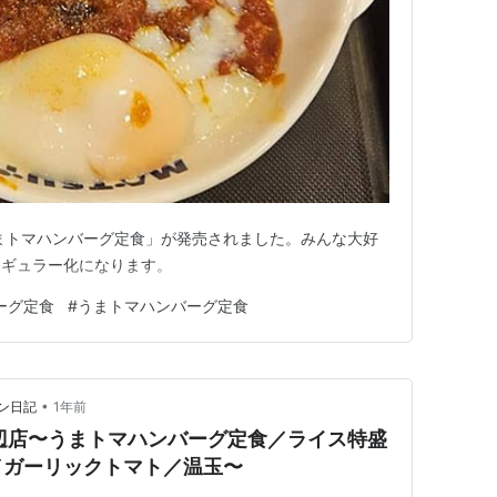
まトマハンバーグ定食」が発売されました。みんな大好
レギュラー化になります。
ーグ定食
#
うまトマハンバーグ定食
•
ン日記
1年前
辺店〜うまトマハンバーグ定食／ライス特盛
／ガーリックトマト／温玉〜