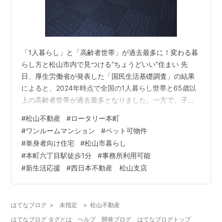
「1人暮らし」と「高齢者世帯」が過去最多に！変わる暮
らし方と松山市内で見つける“ちょうどいい”住まい 先
日、厚生労働省が発表した「国民生活基礎調査」の結果
によると、2024年時点で全国の1人暮らし世帯と65歳以
上の高齢者世帯が過去最多となりました。一方で、子育
て世帯は過去最少を記録しているようです。 増える単身
#
松山不動産
#
ロータリー本町
世帯、変わる暮らしのカタチ “ちょうどいい広さ”と“暮ら
#
ワンルームマンション
#
ペット可物件
しやすさ”が鍵 松山市内でも希少なワンルームマンション
#
単身者向け住宅
#
松山市暮らし
【ロータリー本町】のご紹介 物件の魅力ポイント 資金計
#
本町六丁目駅徒歩1分
#
事務所利用可能
画例 将来の安心と資産価値も魅力 まとめ 増える単身世
#
新生活応援
#
西日本不動産 松山支店
帯、変わる暮らしのカタチ 調査によると、全国で1人暮ら
しの世帯数は約1…
はてなブログ
>
未指定
>
松山不動産
はてなブログ タグとは
ヘルプ
開発ブログ
はてなブログトップ