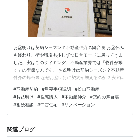
お盆明けは契約シーズン？不動産仲介の舞台裏 お盆休み
も終わり、街や職場も少しずつ日常モードに戻ってきま
した。実はこのタイミング、不動産業界では「物件が動
く」の季節なんです。 お盆明けは契約シーズン？不動産
仲介の舞台裏 なぜお盆明けに契約が増えるのか？ 契約書
と重説づくりの舞台裏 動き出すなら今がチャンス なぜお
#
不動産契約
#
重要事項説明
#
松山不動産
盆明けに契約が増えるのか？ お客様と接していて感じる
#
お盆明け
#
住宅購入
#
不動産仲介
#
契約の舞台裏
のは、夏休みや帰省が大きなきっかけになるということ
#
相続相談
#
中古住宅
#
リノベーション
です。 家族と実家で将来の話をする 「相続した家をどう
するか」「老後はどこに住むか」といった話題が出やす
い。 休暇で時間に余裕ができる 普段は忙しい方も、お盆
関連ブログ
休み前後の夏休み取得で不動産…