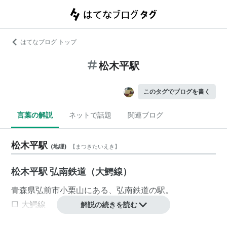
はてなブログ トップ
松木平駅
このタグでブログを書く
言葉の解説
ネットで話題
関連ブログ
松木平駅
(
地理
)
【
まつきたいえき
】
松木平駅 弘南鉄道（大鰐線）
青森県
弘前市
小栗山
にある、
弘南鉄道
の駅。
□
大鰐線
解説の続きを読む
大鰐駅
−
宿川原駅
−
鯖石駅
−
石川プール前駅
−
石川駅