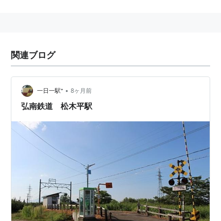
−
義塾高校前駅
−
津軽大沢駅
←「
松木平駅
」→
小栗山
駅
−
千年駅
−
聖愛中高前駅
−
弘前学院大前駅
−
弘高下駅
−
中央弘前駅
関連ブログ
○
リスト
：
駅キーワード
○
リスト
：
駅つきキーワード
•
一日一駅⁺
8ヶ月前
弘南鉄道 松木平駅