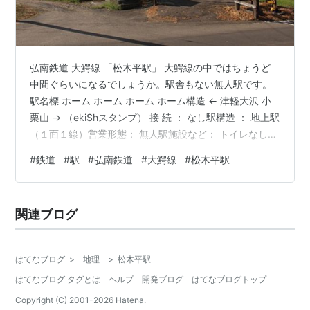
弘南鉄道 大鰐線 「松木平駅」 大鰐線の中ではちょうど
中間ぐらいになるでしょうか。駅舎もない無人駅です。
駅名標 ホーム ホーム ホーム ホーム構造 ← 津軽大沢 小
栗山 → （ekiShスタンプ） 接 続 ： なし駅構造 ： 地上駅
（１面１線）営業形態： 無人駅施設など： トイレなし所
在地 ： 青森県弘前市訪 問 ： ２０１９年８月 ランキング
#
鉄道
#
駅
#
弘南鉄道
#
大鰐線
#
松木平駅
参加中駅・駅舎ランキング参加中鉄道ランキング参加中
鉄道趣味 ランキング参加中gooからきましたランキング
参加中【公式】2025年開設ブログ
関連ブログ
はてなブログ
>
地理
>
松木平駅
はてなブログ タグとは
ヘルプ
開発ブログ
はてなブログトップ
Copyright (C) 2001-
2026
Hatena.