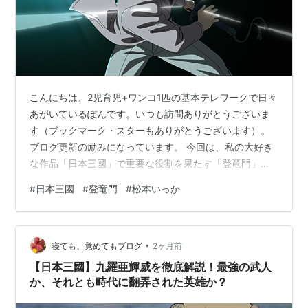
こんにちは、2児育児+ワンコ1匹の基本テレワークで日々
あがいているぽんです。いつも訪問ありがとうございま
す（ブックマーク・スターもありがとうございます）。
ブログ更新の励みになっています。 今回は、私の大好き
な作品「日本三國」で重要な役割を果たす「登竜門」に
ついて、その本来の意味や語源、そして『日本三國』と
#
日本三國
#
登竜門
#
松本いっか
のつながりについて詳しく解説します。 『日本三國』に
は、中国の古典や歴史に由来する言葉が数多く登場しま
す。その中でも印象的なのが「登竜門（とうりゅうも
•
ん）」です。 作中では若き才能や将来有望な人物を語る
寝ても、覚めてもブログ
2ヶ月前
際に使われることがありますが、この言葉には約2,000年
【日本三國】九羅亜輝威を徹底解説！最強の武人
前から伝わる壮大な伝説が隠されていま…
か、それとも時代に翻弄された英雄か？