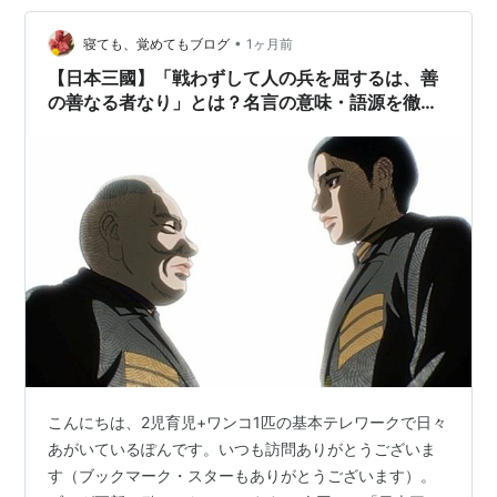
んさんの声優情報 死亡している？今後はどうなるのか？
•
最後に 基本プロフィール 名前：阿佐馬芳経（あさまよし
寝ても、覚めてもブログ
1ヶ月前
つね） あだ名：ツネちゃん、ツネちゃんさん 性別：男
【日本三國】「戦わずして人の兵を屈するは、善
誕生年：大和暦39年（…
の善なる者なり」とは？名言の意味・語源を徹底
解説
こんにちは、2児育児+ワンコ1匹の基本テレワークで日々
あがいているぽんです。いつも訪問ありがとうございま
す（ブックマーク・スターもありがとうございます）。