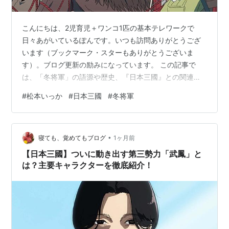
こんにちは、2児育児＋ワンコ1匹の基本テレワークで
日々あがいているぽんです。いつも訪問ありがとうござ
います（ブックマーク・スターもありがとうございま
す）。ブログ更新の励みになっています。 この記事で
は、「冬将軍」の語源や歴史、『日本三國』との関連性
について詳しく解説します。 『日本三國』には、現実の
#
松本いっか
#
日本三國
#
冬将軍
歴史や兵法を巧みに取り入れた作戦が数多く登場しま
す。 その中でも印象的なのが、聖夷で総帥の輪島桜虎が
しかけた「冬将軍」作戦です。「冬将軍」という言葉は
•
ニュースや天気予報でも耳にしますが、実は実在する歴
寝ても、覚めてもブログ
1ヶ月前
史的な出来事から生まれた言葉であり、『日本三國』で
【日本三國】ついに動き出す第三勢力「武鳳」と
描かれた作戦とも深い共通点があります。 冬将軍とは…
は？主要キャラクターを徹底紹介！