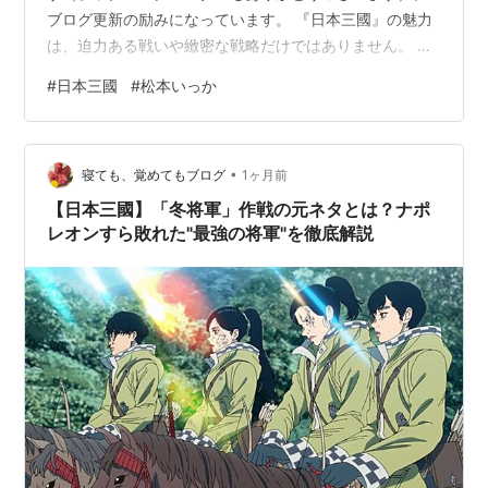
ブログ更新の励みになっています。 『日本三國』の魅力
は、迫力ある戦いや緻密な戦略だけではありません。 登
場人物一人ひとりが強い信念や個性を持ち、「もし現代
#
日本三國
#
松本いっか
に生きていたら、どんな仕事をしていたのだろう？」と
想像したくなる魅力があります。 今回は、主要キャラク
ターを現代の職業に当てはめて考察してみました。あく
•
まで個人的な考察ですが、「確かに！」と思っていただ
寝ても、覚めてもブログ
1ヶ月前
けたら嬉しいです。 三角青輝｜経営コンサルタント・国
【日本三國】「冬将軍」作戦の元ネタとは？ナポ
家戦略アドバイザー 三角青輝は、長期的な…
レオンすら敗れた"最強の将軍"を徹底解説