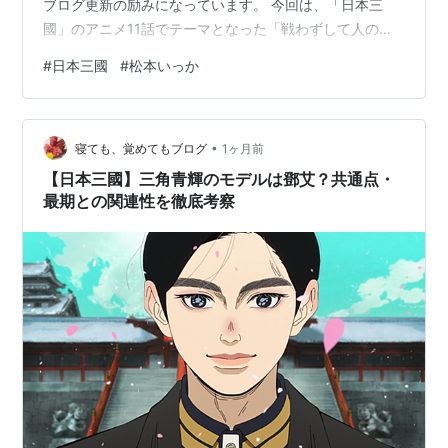
ブログ更新の励みになっています。 今回は、「日本三
國」のアニメ11話でテーマとなった「戦わずして人の兵
を屈するは、善の善なる者なり」のセリフの意味を深く
#
日本三國
#
松本いっか
解釈したいと思います。これまでの使われ方と「日本三
國」での捉え方を見ていきたいと思います。
www.udablog.com 「戦わずして人の兵を屈するは、善
•
の善なる者なり」の意味 語源は『孫子』の兵法 なぜ戦わ
寝ても、覚めてもブログ
1ヶ月前
ないことが「最善」なのか？ 『日本三國』でこの言葉が
【日本三國】三角青輝のモデルは鄧艾？共通点・
持つ意味 三角青輝の強さは「知」…
最期との関連性を徹底考察