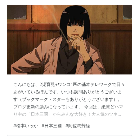
こんにちは、2児育児+ワンコ1匹の基本テレワークで日々
あがいているぽんです。いつも訪問ありがとうございま
す（ブックマーク・スターもありがとうございます）。
ブログ更新の励みになっています。 今回は、絶賛どハマ
り中の「日本三國」からみんな大好き！大人気のツネち
ゃんさんこと、阿佐馬芳経の情報をまとめてみました！
#
松本いっか
#
日本三國
#
阿佐馬芳経
基本プロフィール 身体的特徴 初登場時・登竜門の話 ど
んな性格？ 女癖が悪い？ マザコン説は本当？ ツネちゃ