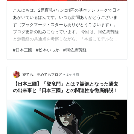
こんにちは、2児育児+ワンコ1匹の基本テレワークで日々
あがいているぽんです。いつも訪問ありがとうございま
す（ブックマーク・スターもありがとうございます）。
ブログ更新の励みになっています。 今回は、阿佐馬芳経
と源義経の共通点を考察しながら、「本当にモデルなの
か？」を掘り下げていきます。 『日本三國』には、歴史
#
日本三國
#
松本いっか
#
阿佐馬芳経
上の人物を思わせるキャラクターが数多く登場します。
その中でも「阿佐馬芳経（あさま よしつね）」を見て、
「もしかして源義経がモデルでは？」と感じた読者は少
•
なくないでしょう。 名前の響きだけでなく、その立ち位
寝ても、覚めてもブログ
2ヶ月前
置や戦い方にも共通点が見られます。
【日本三國】「登竜門」とは？語源となった過去
www.udablog.com 阿佐馬芳経とは？ 源…
の出来事と『日本三國』との関連性を徹底解説！