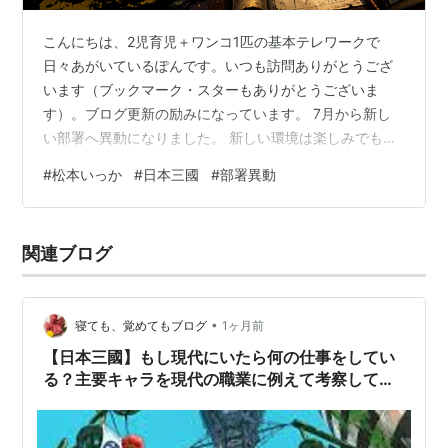
こんにちは、2児育児＋ワンコ1匹の基本テレワークで
日々あがいているぽんです。いつも訪問ありがとうござ
います（ブックマーク・スターもありがとうございま
す）。ブログ更新の励みになっています。 7月から新し
い部署へ異動になりました。 新しい環境は楽しみでもあ
りますが、それ以上に「うまくやっていけるだろうか」
#
松本いっか
#
日本三國
#
部署異動
「周囲に迷惑をかけないだろうか」と不安になるもので
す。 私自身もそんな気持ちを抱えながら新しいスタート
を切りました。 そんな時、ふと頭に浮かんだのが、漫画
関連ブログ
『日本三國』に登場する数々の兵法や軍師たちの考え方
でした。 『日本三國』は戦争漫画ですが、その本質は
「人を動かすこと」「組織を勝たせること」「限…
•
寝ても、覚めてもブログ
1ヶ月前
【日本三國】もし現代にいたら何の仕事をしてい
る？主要キャラを現代の職業に例えて考察してみ
た