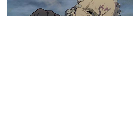
こんにちは、2児育児+ワンコ1匹の基本テレワークで日々
あがいているぽんです。いつも訪問ありがとうございま
す（ブックマーク・スターもありがとうございます）。
ブログ更新の励みになっています。 今回は、大好きな
『日本三國』から圧倒的な強さと根強いファンを持つ”九
羅亜輝威”のご紹介です。『日本三國』には数多くの魅力
#
日本三國
#
松本いっか
#
九羅亜輝威
的な武将が登場しますが、その中でも特に存在感を放つ
人物が九羅亜輝威（くらあてるい）です。初登場時から
「ただ者ではない」と感じさせる風格を持ち、戦場では