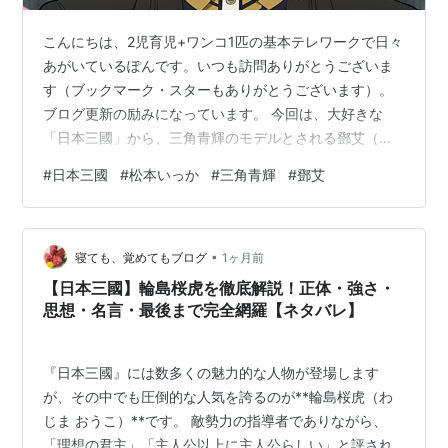
こんにちは、2児育児+ワンコ1匹の基本テレワークで日々
あがいているぽんです。いつも訪問ありがとうございま
す（ブックマーク・スターもありがとうございます）。
ブログ更新の励みになっています。 今回は、大好きな
「日本三國」から、三角青輝のモデルとされる鄧艾（と
うがい）のご紹介です。ネットやファンからも「鄧艾な
#
日本三國
#
松本いっか
#
三角青輝
#
鄧艾
のでは？」という声もあり、実際に作者の松本いっか先
生もモデルにされているとの言葉からその共通点を見て
いきます。 『日本三國』の主人公・三角青輝は、圧倒的
•
な知略と政治力で乱世を変えようとする人物です。 この
寝ても、覚めてもブログ
1ヶ月前
記事では、三角青輝と鄧艾の共通点、そして鄧艾が迎え
【日本三國】輪島桜虎を徹底解説！正体・強さ・
た悲劇的な最期から、『日本三國』の今後の展…
思想・名言・最後まで完全網羅【ネタバレ】
『日本三國』には数多くの魅力的な人物が登場します
が、その中でも圧倒的な人気を誇るのが**輪島桜虎（わ
じま おうこ）**です。 敵勢力の指導者でありながら、
「理想の君主」「主人公以上に主人公らしい」と評され