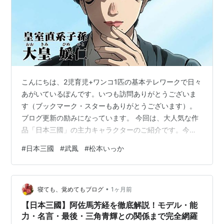
こんにちは、2児育児+ワンコ1匹の基本テレワークで日々
あがいているぽんです。いつも訪問ありがとうございま
す（ブックマーク・スターもありがとうございます）。
ブログ更新の励みになっています。 今回は、大人気な作
品「日本三國」の主力キャラクターのご紹介です。今後
どんな展開を見せるのか？最新話を待ちながら、今後の
#
日本三國
#
武鳳
#
松本いっか
展開に思いを馳せていきましょう。 www.udablog.com
単行本4巻までは、聖夷西夷編として、主に聖夷と大和の
キャラクターが多く登場しました。そして時は流れ、聖
•
夷西夷編も完結となり物語としてはひと区切りとなりま
寝ても、覚めてもブログ
1ヶ月前
した。そして、ついに日本三國の聖夷、大和と来て、も
【日本三國】阿佐馬芳経を徹底解説！モデル・能
う一つの国である”武鳳（ぶ…
力・名言・最後・三角青輝との関係まで完全網羅