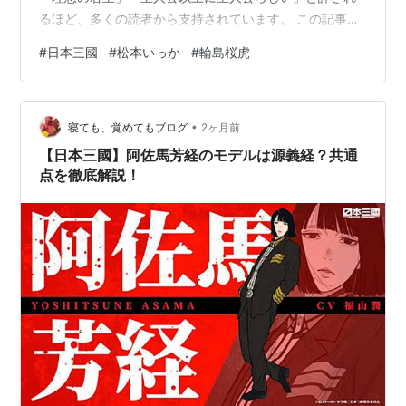
るほど、多くの読者から支持されています。 この記事で
は、輪島桜虎のプロフィールから人物像、能力、思想、
#
日本三國
#
松本いっか
#
輪島桜虎
名言、最後の結末まで徹底解説します。 輪島桜虎のプロ
フィール 名前：輪島桜虎（わじま おうが） 性別：女性
家族：三女（上に2人の兄 ※逝去） 父：輪島白虎（わじま
•
びゃっこ） 生まれ：能登省 誕生：大和暦34年・聖紀25
寝ても、覚めてもブログ
2ヶ月前
年（登場時：22歳） 所属：聖夷 立場：聖夷政権総帥 特
【日本三國】阿佐馬芳経のモデルは源義経？共通
徴：左頬の虎の刺青…
点を徹底解説！