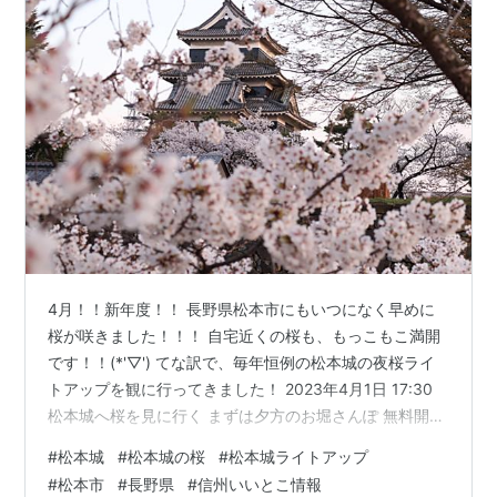
4月！！新年度！！ 長野県松本市にもいつになく早めに
桜が咲きました！！！ 自宅近くの桜も、もっこもこ満開
です！！(*'▽') てな訳で、毎年恒例の松本城の夜桜ライ
トアップを観に行ってきました！ 2023年4月1日 17:30
松本城へ桜を見に行く まずは夕方のお堀さんぽ 無料開放
の庭園に入る ライトアップされた庭園を散策する 夜のお
#
松本城
#
松本城の桜
#
松本城ライトアップ
堀を眺め歩く 広告 2023年4月1日 17:30 松本城へ桜を見
#
松本市
#
長野県
#
信州いいとこ情報
に行く まずは夕方のお堀さんぽ 松本城にはお堀にも桜並