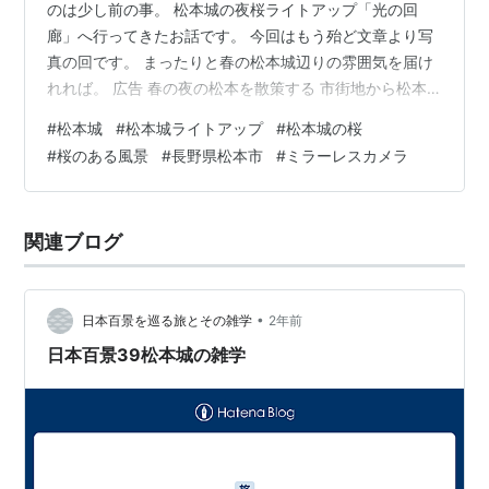
のは少し前の事。 松本城の夜桜ライトアップ「光の回
廊」へ行ってきたお話です。 今回はもう殆ど文章より写
真の回です。 まったりと春の松本城辺りの雰囲気を届け
れれば。 広告 春の夜の松本を散策する 市街地から松本
城方面へ お堀の夜桜ライトアップはファンタジー世界の
#
松本城
#
松本城ライトアップ
#
松本城の桜
様 桜と松本城とお月様と 春の夜の松本を散策する 市街
#
桜のある風景
#
長野県松本市
#
ミラーレスカメラ
地から松本城方面へ 実はこの日、娘（ブログネーム：ぽ
こぽん）のお宮参りでした。 両家の親も呼び、松本市の
四柱神社で執り行ってもらいました。 これで妊娠から出
関連ブログ
産に纏わる行事はひと段落となりまして、ほっと一息と
いったところ。 そんな事もあり…
•
日本百景を巡る旅とその雑学
2年前
日本百景39松本城の雑学