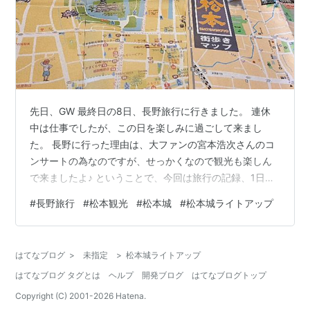
先日、GW 最終日の8日、長野旅行に行きました。 連休
中は仕事でしたが、この日を楽しみに過ごして来まし
た。 長野に行った理由は、大ファンの宮本浩次さんのコ
ンサートの為なのですが、せっかくなので観光も楽しん
で来ましたよ♪ ということで、今回は旅行の記録、1日目
松本編です。 新宿から松本へ 東京新宿から高速バスに乗
#
長野旅行
#
松本観光
#
松本城
#
松本城ライトアップ
り、松本へ。 約3時間30分乗車。朝出発、12時過ぎには
到着しました。 松本駅にこんなバスが。 草間彌生さんモ
チーフのその名もクサマバス「水玉乱舞号」 松本出身の
はてなブログ
>
未指定
>
松本城ライトアップ
草間さんの作品が展示されている松本市美術館が4月末に
はてなブログ タグとは
ヘルプ
開発ブログ
はてなブログトップ
リニューアルされたそうです。 今回は時間がなく行けま
せんでしたが、また来…
Copyright (C) 2001-
2026
Hatena.