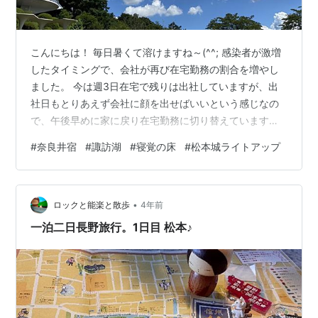
こんにちは！ 毎日暑くて溶けますね～(^^; 感染者が激増
したタイミングで、会社が再び在宅勤務の割合を増やし
ました。 今は週3日在宅で残りは出社していますが、出
社日もとりあえず会社に顔を出せばいいという感じなの
で、午後早めに家に戻り在宅勤務に切り替えています。
出社するだけで汗だくになりますが、会社は涼しい。一
#
奈良井宿
#
諏訪湖
#
寝覚の床
#
松本城ライトアップ
方一日中家にいると電気代もばかにならない。どっちが
いいんだろうと悩みます。通勤時間の無駄と家の電気
代。 ＊＊＊ 先週末、地元友人たちと長野に旅行に行って
•
きました。 メンバー構成は、男1人（いつも運転してくれ
ロックと能楽と散歩
4年前
ます）、あとは私を入れて女3人。 東京も涼しいタイミ
一泊二日長野旅行。1日目 松本♪
ングではありましたが、長野はや…