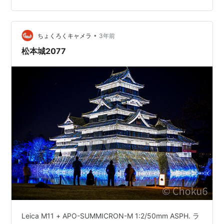
木があります。 9割咲きといった感じでしょうか？ い
や、もしかして丁度満開？！ 花びらが散るという事はな
いから満開になった瞬間の最高のタイミングか…
•
ちょくろくキャメラ
3年前
松本城2077
Leica M11 + APO-SUMMICRON-M 1:2/50mm ASPH. ラ