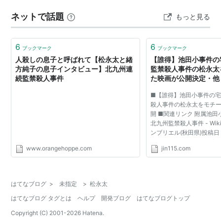
ネットで話題
もっと見る
6
6
ブックマーク
ブックマーク
人殺しの息子と呼ばれて【松永太と緒
【誰得】池田小事件の
方純子の息子インタビュー】北九州連
監禁殺人事件の松永太
続監禁殺人事件
た映画が公開決定・他 
速報＠刃
■【誰得】池田小事件の
殺人事件の松永太をモチ
開 ■関連リンク 附属池田小事件
北九州監禁殺人事件 - Wiki
ンブリエル(秋田県)投稿日：20
23:38:35.95 ID:vBBS
www.orangehoppe.com
jin115.com
映画ニュース] 実際の事
を衝撃的に描...
はてなブログ
>
未指定
>
松永太
はてなブログ タグとは
ヘルプ
開発ブログ
はてなブログトップ
Copyright (C) 2001-
2026
Hatena.