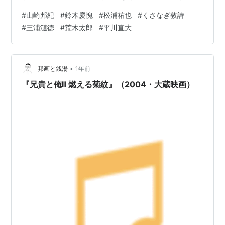
んできた…。さらにはゴーヤや魚も…。さらにはロウソク
#
山崎邦紀
#
鈴木慶愧
#
松浦祐也
#
くさなぎ敦詩
を浴びせられることも…。しかしそのどれもが不思議と
#
三浦漣徳
#
荒木太郎
#
平川直大
甘美な快感としての感覚しか残っていないことに気づい
た男は…。 (FANZAより引用） 監督：山崎邦紀 出演：鈴
木慶愧/松浦祐也/くさなぎ敦詩/三浦漣徳/荒木太郎/平川直
大/佐々木麻由子 冒頭ランニングしている鈴木、神社で剣
•
邦画と銭湯
1年前
道着のやつに襲われ、いきなり…
『兄貴と俺Ⅱ 燃える菊紋』（2004・大蔵映画）