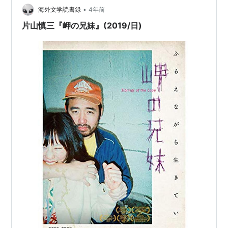
•
サイトでも動画を探してみてください。1.「DIVOC-12 /
海外文学読書録
4年前
海にそらごと」を無料サイトで探す無…
片山慎三『岬の兄妹』(2019/日)