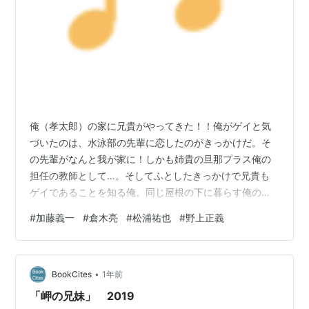
俺（孝太郎）の家に兄貴がやってきた！！俺がゲイと気
づいたのは、水泳部の先輩に恋したのがきっかけだ。そ
の先輩がなんと我が家に！しかも姉貴の旦那プラス俺の
担任の教師として…。そしてふとしたきっかけで兄貴も
ゲイであることを知る俺。同じ屋根の下に暮らす俺の頭
の中は兄貴でいっぱい…。 （FANZAより引用） 監督：加
#
加藤義一
#
倉木亮
#
松浦祐也
#
野上正義
藤義一 出演：倉木亮/松浦祐也/野上正義 いやすごい、な
んかモノローグが昔（笑）、というかこういうノリって
たしかにあったよなあ、でもこれ2004年かあ。そのとき
•
こういうモノローグあったかなあ。まあそれは置いとい
BookCites
1年前
て、主人公の姉の旦那さんとなった倉木亮。ひとつ屋根
「岬の兄妹」 2019
の下、壁の向こうでは姉と。高校生…