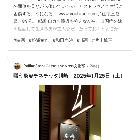
の面倒を見ながら働いていたが、リストラされて生活に
困窮するようになる。 www.youtube.com 片山慎三監
督。89分。 感想 自身も障碍を抱えながら、自閉症の妹
を世話して生きる男が主人公だ。放っておくとどこかに
行ってしまう妹を鎖でつなぎ、家に閉じ込めてから仕事
#
映画
#
松浦祐也
#
和田光沙
#
邦画
#
片山慎三
に向かう。そして帰れば、時に怒鳴り、時に暴力を振る
いながら世話をする。 傍から見れば酷いように見える
が、彼らの日々の暮らしを見ていたらこうするしかない
•
ことがよく分かる。仕事中に妹の面倒を見てくれる人は
RollingStoneGathersNoMoss文化部
2年前
いないし、一人でずっと世話をしていたら心はささくれ
嗤う蟲＠チネチッタ川崎 2025年1月25日（土）
だってしまう。 なんとか生活を…