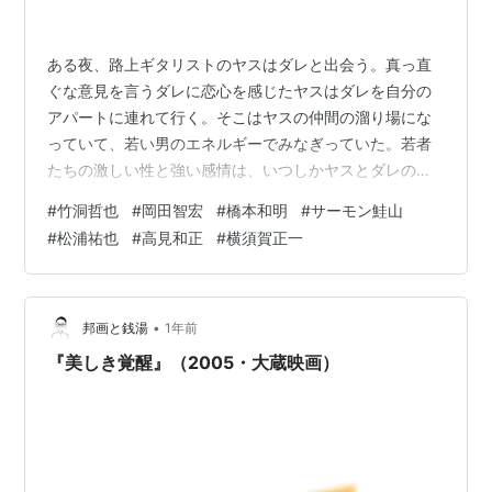
ある夜、路上ギタリストのヤスはダレと出会う。真っ直
ぐな意見を言うダレに恋心を感じたヤスはダレを自分の
アパートに連れて行く。そこはヤスの仲間の溜り場にな
っていて、若い男のエネルギーでみなぎっていた。若者
たちの激しい性と強い感情は、いつしかヤスとダレの距
離を縮めることになる。大阪を目指す一行だが、事故を
#
竹洞哲也
#
岡田智宏
#
橋本和明
#
サーモン鮭山
起こし入院する仲間を救うため奔走する…。 （FANZAよ
#
松浦祐也
#
高見和正
#
横須賀正一
り引用） 監督：竹洞哲也 出演：岡田智宏/橋本和明/サー
モン鮭山/松浦祐也/高見和正/横須賀正一 夢を持たない若
者と、夢を抱き共同生活をしている若者たちが出会っ
た。芸人だったり就職だったり、それぞれが諦めたりそ
•
邦画と銭湯
1年前
れでも踏ん張るぞ、となりながら、岡…
『美しき覚醒』（2005・大蔵映画）