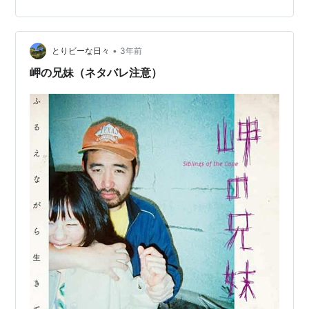
ちを基準にした格言なのは明らかで、新参者の立場など
考えてはいない。 そうした田舎の思惑が極大化した時に
起こるのが、本作でも描かれているエピソードの数々。
もっともこの村には、他にも裏があるよ…
•
とりビーな日々
3年前
岬の兄妹（ネタバレ注意）