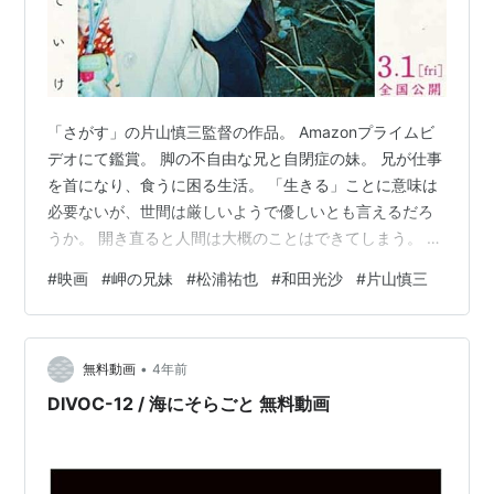
「さがす」の片山慎三監督の作品。 Amazonプライムビ
デオにて鑑賞。 脚の不自由な兄と自閉症の妹。 兄が仕事
を首になり、食うに困る生活。 「生きる」ことに意味は
必要ないが、世間は厳しいようで優しいとも言えるだろ
うか。 開き直ると人間は大概のことはできてしまう。 た
だ、どんなに辛くても、生きている実感は必要なのかも
#
映画
#
岬の兄妹
#
松浦祐也
#
和田光沙
#
片山慎三
しれない。 どんな形であれ、必要とされていることが、
生きるエネルギーになるのだ。 点数は、7点（10点満
点）。 タイトル：岬の兄妹 製作年：2018年 製作国：日
•
本 配給：プレシディオ 監督：片山慎三 主演：松浦祐
無料動画
4年前
也、和田光沙 他出演者：北山雅康、中村祐太郎、岩谷健
DIVOC-12 / 海にそらごと 無料動画
司、時任亜弓、ナガ…