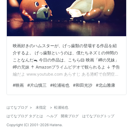
映画好きのハムスターが、げっ歯類の登場する作品を紹
介するよ。 げっ歯類というのは、僕たちネズミの仲間の
ことなんだ🐀 今日の作品は、こちら🐹 映画「岬の兄妹」
岬の兄妹 ↑ Amazonプライムビデオで観られるよ ↓ 予告
編だよ www.youtube.com あらすじ ある港町で自閉症の
妹・真理子とふたり暮らしをしている良夫。 仕事を解雇
#
映画
#
片山慎三
#
松浦祐也
#
和田光沙
#
北山雅康
されて生活に困った良夫は真理子に売春をさせて生計を
立てようとする。 良夫は金銭のために男に妹の身体を斡
旋する行為に罪の意識を感じながらも、これまで知るこ
はてなブログ
>
未指定
>
松浦祐也
とがなかった妹の本当の喜びや悲しみに触れることで、
はてなブログ タグとは
ヘルプ
開発ブログ
はてなブログトップ
複雑な心境にいたる。 そんな中、妹の心と体には少しず
つ変化…
Copyright (C) 2001-
2026
Hatena.