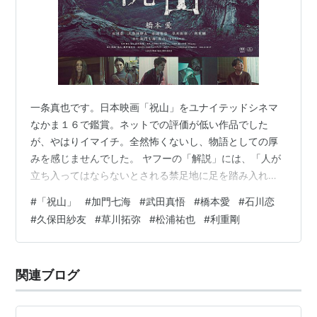
一条真也です。日本映画「祝山」をユナイテッドシネマ
なかま１６で鑑賞。ネットでの評価が低い作品でした
が、やはりイマイチ。全然怖くないし、物語としての厚
みを感じませんでした。 ヤフーの「解説」には、「人が
立ち入ってはならないとされる禁足地に足を踏み入れた
人々の運命を描く加門七海の小説を映画化。旧友から届
#
「祝山」
#
加門七海
#
武田真悟
#
橋本愛
#
石川恋
いた一通の手紙をきっかけに、ホラー作家がとある廃虚
#
久保田紗友
#
草川拓弥
#
松浦祐也
#
利重剛
を巡る恐怖に巻き込まれていく。監督を務めたのは『チ
ルドレン』などの武田真悟。『残穢 ―住んではいけない
部屋―』などの橋本愛が主人公を演じ、『黄金泥棒』な
関連ブログ
どの石川恋、『Ｌｏｖｅ Ｗｉｌｌ Ｔｅａｒ Ｕｓ Ａｐａ
ｒｔ』などの久保田紗友のほか、草川拓弥、松…