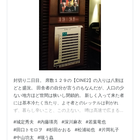
封切り二日目。 席数１２９の【CINE2】の入りは八割ほ
どと盛況。 田舎者の自分が言うのもなんだが、人口の少
ない地方ほど世間は狭いし閉鎖的。 新しく入って来た者
には基本冷たく当たり、よそ者とのレッテルは剥がれ
ず、暮らし辛いこと、この上ない。 噂は高速で広まる
し、お節介や老婆心とは体の良い言葉で、内調や懐柔の
#
城定秀夫
#
内藤瑛亮
#
深川麻衣
#
若葉竜也
手段の一つに思えてしまうのは穿ち過ぎか。 「郷に入っ
#
田口トモロヲ
#
杉田かおる
#
松浦祐也
#
片岡礼子
ては郷に従え」は処世術も、予めそこに住んでいた人た
#
中山功太
#
嗤う蟲