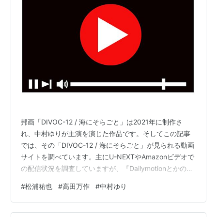
邦画「DIVOC-12 / 海にそらごと」は2021年に制作さ
れ、中村ゆりが主演を演じた作品です。そしてこの記事
では、その「DIVOC-12 / 海にそらごと」が見られる動画
サイトを調べています。主にU-NEXTやAmazonビデオで
の配信状況を調査していますが、『Dailymotionとかの無
料サイトにはないの？』 『わざわざ登録するのはちょっ
#
松浦祐也
#
高田万作
#
中村ゆり
と･･･』という方向けに、無料動画サイトのリンクも載せ
ています。動画があったとしても違法アップロードされ
た動画ばかりだと思いますが、気にしない人は無料動画