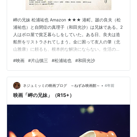
岬の兄妹 松浦祐也 Amazon ★★★ 港町。跛の良夫（松
浦祐也）と自閉症の真理子（和田光沙）は兄妹である。2
人はボロ屋で貧乏暮らしをしていた。ある日、良夫は造
船所をリストラされてしまう。金に困って友人の肇（北
山雅康）に頼るも、根本的な解決にならない。生活のた
め、良夫は真理子に売春させる。 底辺の生活を活写しな
#
映画
#
片山慎三
#
松浦祐也
#
和田光沙
がら、生存の厳しさを突きつけてくる。売春について
は、通常だったらヒモと彼女の関係になるところを、実
の兄妹に置き換えているところがポイントだ。兄が妹に
•
売春させる絵面はインパクトが大きい。しかも、妹は自
ネジュミッミの映画ブログ ～ねずみ映画館～
4年前
閉症で善悪の区別がついておらず、傍から見ると幸せそ
映画「岬の兄妹」（R15+）
うにしている。良夫は当初、自分のみじめ…