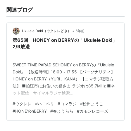
関連ブログ
•
Ukulele Doki（ウクレレどき）
5年前
第65回 HONEY on BERRYの「Ukulele Doki」
2/9放送
SWEET TIME PARADISEHONEY on BERRYの『Ukulele
Doki』 【放送時間】16:00～17:55 【パーソナリティ】
HONEY on BERRY（YURI、KANA） 【コマラジ聴取方
法】 ■狛江市にお住いの皆さま ラジオは85.7MHz ■ネ
ット配信：サイマルラジオ検索
http://www.simulradio.info/ ↓ 「コマラジ」を選択 ■ア
#
ウクレレ
#
ハニベリ
#
コマラジ
#
松田ようこ
プリ聴取：リスラジ検索http://listenradio.jp/アプリで
#
HONEYonBERRY
#
春ようらら
#
カモンレコーズ
「リスラジ」ダウンロード ↓ラジオチャンネルを選局 ↓
「コマラジ」を選択 コマラジの番組表にはSWEET TIME
PARADICE…