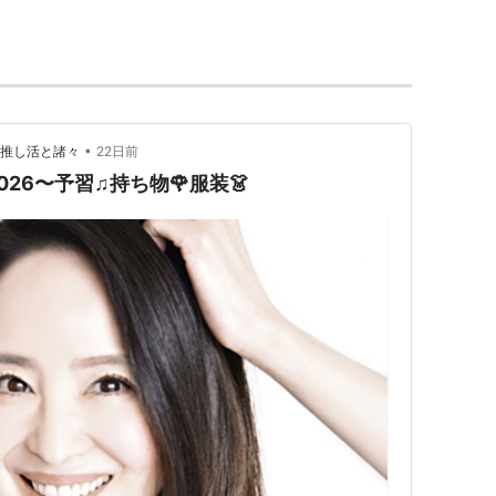
名曲、ヒット曲を産んだ。
年に
神田沙也加
(SAYAKA)の母親となり、「ママド
97年に離婚。
2000年12月に離婚。
の男性と再々婚。
•
と推し活と諸々
22日前
26〜予習♫持ち物🌹服装👗