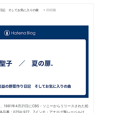
ou（(松田聖子 with ロビー・ネヴィル名義でリリース)）
•
作り日記 そしてお気に入りの曲
23日前
mi Go／Seiko Matsuda名義でリリース)）
1981年4月21日にCBS・ソニーからリリースされた松
品番：07SH 977。7インチ・アナログ盤レーベルは