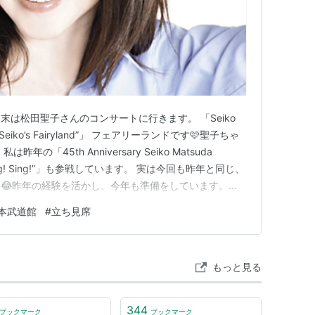
は松田聖子さんのコンサートに行きます。 「Seiko
026 “Seiko’s Fairyland”」 フェアリーランドです🩷聖子ちゃ
「45th Anniversary Seiko Matsuda
ng! Sing! Sing!”」も参戦しています。 実は今回も昨年と同じ、
😂昨年の経験を活かし、今年も準備をしています。
RIES
hatenablog.com まず、私はセトリは見…
本武道館
#
立ち見席
もっと見る
344
ブックマーク
ブックマーク