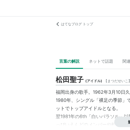
はてなブログ トップ
言葉の解説
ネットで話題
関
松田聖子
(
アイドル
)
【
まつだせいこ
福岡出身
の歌手。1962年3月10
1980年、シングル「
裸足の季節
」
ットでトップアイドルとなる。
翌1981年の6th「
白いパラソル
」以
っぴいえんどのメンバーや松任谷由