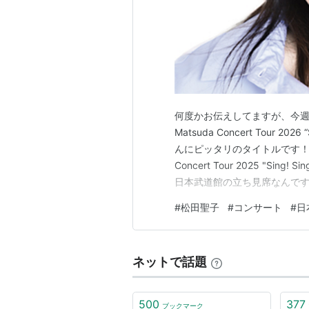
白いパラソル
風立ちぬ
1982年
赤いスイートピー
渚のバルコニー
小麦色のマーメイド
何度かお伝えしてますが、今週末
野ばらのエチュード
Matsuda Concert Tour 2
1983年
んにピッタリのタイトルです！ 私は昨年の
秘密の花園
Concert Tour 2025 "Si
天国のキッス
日本武道館の立ち見席なんです
ガラスの林檎
／
SWEET MEMO
syunkasyutoasahiruban.
#
松田聖子
#
コンサート
#
日
瞳はダイアモンド
1984年
Rock'n Rouge
ネットで話題
時間の国のアリス
ピンクのモーツァルト
500
377
ブックマーク