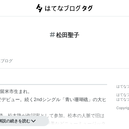
松田聖子
連ブログ
】
はてな
日久留米市生まれ。
はてな
でデビュー。続く2ndシングル「
青い珊瑚礁
」の大ヒ
はてな
Copyrig
降、松本隆が作詞家として参加。松本の人脈で旧は
解説の続きを読む
実
*1
、財津和夫、尾崎亜美などニューミュージック