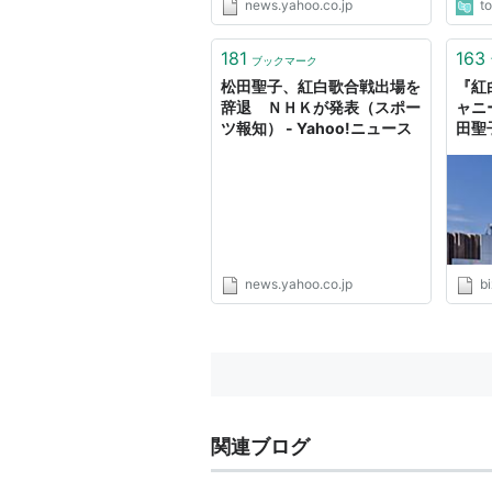
We Are Love
news.yahoo.co.jp
t
1992年
181
163
きっと、また逢える…
ブックマーク
松田聖子、紅白歌合戦出場を
『紅
あなたのすべてになりたい
辞退 ＮＨＫが発表（スポー
ャニ
1993年
ツ報知） - Yahoo!ニュース
田聖
離れ
大切なあなた
A Touch of Destiny
かこわれて、愛jing（(Matsu
1994年
もう一度、初めから
news.yahoo.co.jp
bi
輝いた季節へ旅立とう
1995年
素敵にOnce Again
1996年
あなたに逢いたくて
関連ブログ
Let's Talk About It*2
Good For You*2