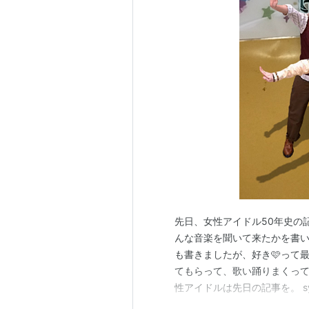
bless you
WE ARE.(PawPaw名義)
涙がただこぼれるだけ
真夏の夜の夢
(松田聖子×藤井隆名義)
クリスマスの夜
花びら舞う季節に
Love is all
先日、女性アイドル50年史の
あの輝いた季節
んな音楽を聞いて来たかを書い
アイドルみたいに歌わせて
も書きましたが、好き🩷って
(矢島美容室 feat.プリンセス・セイコ名
てもらって、歌い踊りまくって
性アイドルは先日の記事を。 syunka
いくつの夜明けを数えたら
性アイドルにも夢中でした。 