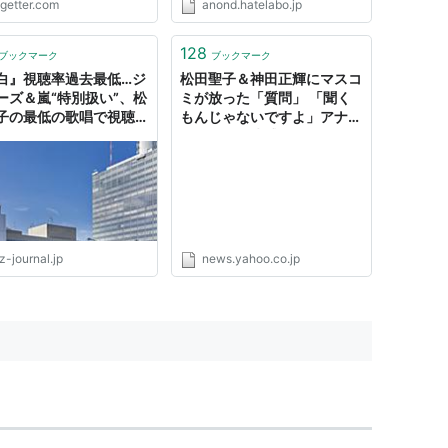
ogetter.com
anond.hatelabo.jp
128
ブックマーク
ブックマーク
白』視聴率過去最低…ジ
松田聖子＆神田正輝にマスコ
ーズ＆嵐“特別扱い”、松
ミが放った「質問」 「聞く
子の最低の歌唱で視聴者
もんじゃないですよ」アナウ
ンサーが不快感（J-CASTニ
ュース） - Yahoo!ニュース
yakko名義でリリース))
z-journal.jp
news.yahoo.co.jp