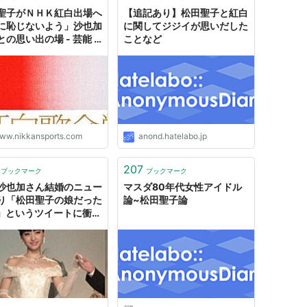
聖子がＮＨＫ紅白出場へ
【追記あり】松田聖子と紅白
に恥じないよう」沙也加
に関してジジイが思いだした
の思い出の場 - 芸能 :
ことなど
スポーツ
ww.nikkansports.com
anond.hatelabo.jp
207
ブックマーク
ブックマーク
沙也加さん結婚のニュー
マスダ80年代女性アイドル
り「松田聖子の娘だった
論~松田聖子論
?」というツイートに衝撃
ける昭和クラスタ
2