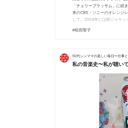
「チェリーブラッサム」に続
2001年
来のCBS・ソニーのオレンジレ
あなたしか見えない
して、2004年には紙ジャケッ
愛・愛 〜100％・Pure Love
2010年には『Seiko Matsuda Sing
#
松田聖子
2002年
a Queen〜』に含まれる一枚
素敵な明日
all to you*2
just for tonight*2
50代シンママの楽しい毎日〜仕事
2003年
私の音楽史〜私が聴い
Call me
2004年
逢いたい
Smile on me（(Seiko with 
2005年
永遠さえ感じた夜
I'll fall in love
しあわせな気持ち