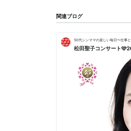
界の実力派が楽曲を提供し、数々の
1985年に
神田正輝
と結婚。翌1986
関連ブログ
ル」というジャンルを確立する。19
1998年、審美歯科医の男性と結婚。
2012年6月13日、慶応大学准教授
50代シンママの楽しい毎日〜仕事
松田聖子コンサート🩷20
歌手活動
シングル
1980年
裸足の季節
青い珊瑚礁
風は秋色
1981年
チェリーブラッサム
夏の扉