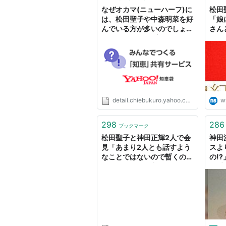
ハートのイアリング
なぜオカマ(ニューハーフ)に
松田
1985年
は、松田聖子や中森明菜を好
「娘
んでいる方が多いのでしょう
さんと
天使のウィンク
か？ - Yahoo!知恵袋
日刊
ボーイの季節
DANCING SHOES
1987年
Strawberry Time
detail.chiebukuro.yahoo.co.jp
w
Pearl-White Eve
1988年
298
286
ブックマーク
Marrakech 〜マラケッシュ〜
松田聖子と神田正輝2人で会
神田
旅立ちはフリージア
見「あまり2人とも話すよう
スよ
なことではないので暫くの間
の!
1989年
そっと…」聖子涙こらえ（ス
を受
Precious Heart
ポニチアネックス） -
1990年
Yahoo!ニュース
THE RIGHT COMBINATION
*
who's that boy
*3