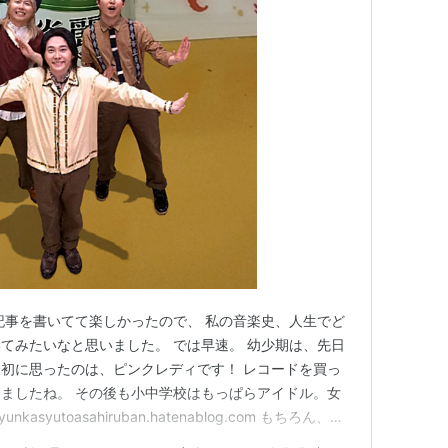
2006年4月26日
2006年5月24日
2007年5月23日
2007年8月1日
2007年11月21日
2008年3月19日
2008年6月25日
記事を書いてて楽しかったので、 私の音楽史、人生でど
2008年10月22日
てみたいなと思いました。 では早速。 幼少期は、先日
2010年4月21日
最初に思ったのは、ピンクレディです！ レコードを買っ
義)
ましたね。 その後も小中学校はもっぱらアイドル。女
syutoasahiruban.hatenablog.com もちろん、男
2010年5月5日
たのきんでは、マッチ（近藤真彦さん）推し。 「シブが