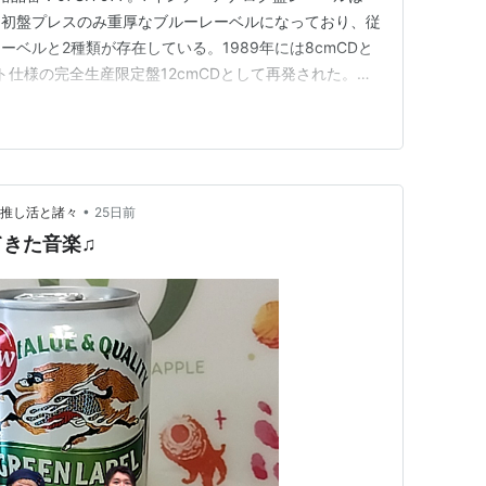
き初盤プレスのみ重厚なブルーレーベルになっており、従
ーベルと2種類が存在している。1989年には8cmCDと
ト仕様の完全生産限定盤12cmCDとして再発された。
〜
le Collection 30th Anniversary Box 〜The voice of
と…
•
と推し活と諸々
25日前
てきた音楽♫
Crazy T[石橋貴明]))