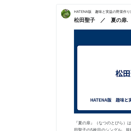
I'll Be There For Y
HATENA版 趣味と実益の野菜
さよならの瞬間
松田聖子 ／ 夏の扉.
1997年
私だけの天使 〜Angel〜
Gone with the rain
1998年
恋する想い 〜Fall in love〜
Touch the LOVE
1999年
哀しみのボート
2000年
20th Party
上海ラブソング
Unseasonable Shore
True Love Story（(Hiro
『夏の扉』（なつのとびら）は、
田聖子の5枚目のシングル。規格
The Sound of Fire