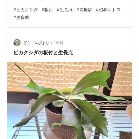
すが 新しい貯水葉が展開しました そして生長点も新しい
#
ビカクシダ
#
板付
#
生長点
#
青梅駅
#
昭和レトロ
貯水葉の付け根に復活し さらに新しい葉が成長していま
#
奥多摩
す がんばってくれて とってもうれしいです！ このまま
順調に育つように愛情込めて管理します つぎは日帰りお
出かけの話になります 9/16に自然と涼をもとめて「奥多
摩」へ行ってきました 途中の青梅駅で乗り換えの時間つ
•
どらごんびより
1年前
ぶしで下車しま…
ビカクシダの板付と生長点