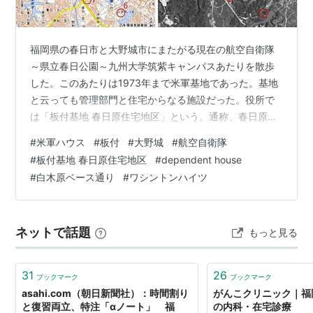
福岡県の春日市と大野城市にまたがる現在の航空自衛隊
～県立春日公園～九州大学筑紫キャンパスあたりを散歩
した。このあたりは1973年まで米軍基地であった。基地
と云っても管理部門と住宅からなる施設だった。役所で
は「板付基地 春日原住宅地区」という。通称、春日原ベ
ースとも、白木原ベースとも云ったらしい。この基地は
#
米軍ハウス
#
板付
#
大野城
#
航空自衛隊
板付基地*1（現在の福岡空港）のannex（付属）の扱
#
板付基地 春日原住宅地区
#
dependent house
い。 米軍基地跡地の散歩は愚ブログの定番である（レコ
#
白木原ベース通り
#
ワシントンハイツ
ンキスタ史跡探訪）。九州に来てからは； ★福岡散歩：
西戸崎（さいとざき）⇒ 国営・海の中道海浜公園／旧キ
ャンプ・ハカタ／Brady Air Base ikagenki.hatenablog…
ネットで話題
もっと見る
31
26
ブックマーク
ブックマーク
asahi.com（朝日新聞社）：時間割り
がんこクリニック｜福
と復習両立、特注「αノート」 福
の内科・在宅診療