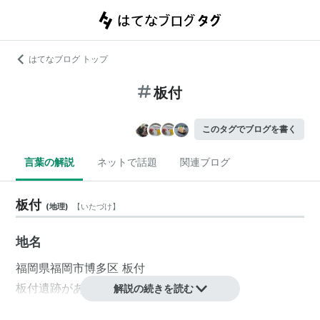
はてなブログ トップ
板付
このタグでブログを書く
言葉の解説
ネットで話題
関連ブログ
板付
(
地理
)
【
いたづけ
】
地名
福岡県
福岡市
博多区
板付
板付遺跡
がある。
解説の続きを読む