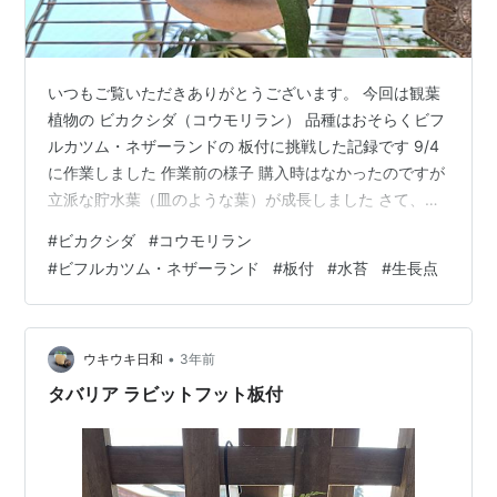
いつもご覧いただきありがとうございます。 今回は観葉
植物の ビカクシダ（コウモリラン） 品種はおそらくビフ
ルカツム・ネザーランドの 板付に挑戦した記録です 9/4
に作業しました 作業前の様子 購入時はなかったのですが
立派な貯水葉（皿のような葉）が成長しました さて、板
付とは鉢植えから木の板に付け替える作業です 木の幹な
#
ビカクシダ
#
コウモリラン
どにへばりついて生息する 着生植物の自然界に近い姿に
#
ビフルカツム・ネザーランド
#
板付
#
水苔
#
生長点
する育て方です 土の代わりに水苔を使うのが一般的です
こちらの水苔を使用します 前日の夜に水で戻しておきま
した 根に付いた土や傷んだ根を落とします 桐の板とナイ
ロン糸とこんな金具を使います 真ん中がへこんだドーム
•
ウキウキ日和
3年前
状に水苔を整え…
タバリア ラビットフット板付