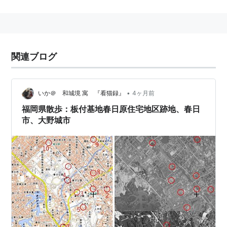
関連ブログ
•
いか＠ 和城境 寓 『看猫録』
4ヶ月前
福岡県散歩：板付基地春日原住宅地区跡地、春日
市、大野城市