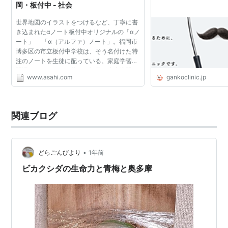
岡・板付中 - 社会
世界地図のイラストをつけるなど、丁寧に書
き込まれたαノート板付中オリジナルの「αノ
ート」 「α（アルファ）ノート」。福岡市
博多区の市立板付中学校は、そう名付けた特
注のノートを生徒に配っている。家庭学習を
習慣づけることが目的で、毎日の家庭学習の
www.asahi.com
gankoclinic.jp
実施率は９割に達するという。効果のほど
は？ 生徒の話を聞...
関連ブログ
•
どらごんびより
1年前
ビカクシダの生命力と青梅と奥多摩