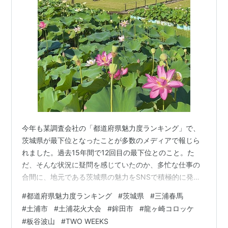
今年も某調査会社の「都道府県魅力度ランキング」で、
茨城県が最下位となったことが多数のメディアで報じら
れました。過去15年間で12回目の最下位とのこと。た
だ、そんな状況に疑問を感じていたのか、多忙な仕事の
合間に、地元である茨城県の魅力をSNSで積極的に発信
していた俳優さんがいました。そう、三浦春馬さんで
#
都道府県魅力度ランキング
#
茨城県
#
三浦春馬
す。残念ながら、今はもう、彼がSNSで直接想いを伝え
#
土浦市
#
土浦花火大会
#
鉾田市
#
龍ヶ崎コロッケ
ることはかなわなくなってしまいましたが、彼の言葉は
#
板谷波山
#
TWO WEEKS
X(旧Twitter)にまだ残っています。彼の地元への強い愛・