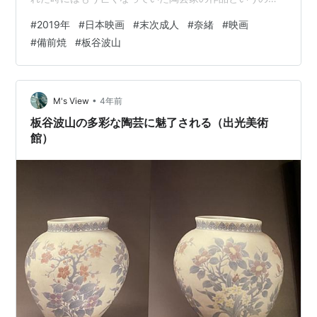
に、クラッシックな雰囲気の作品だけではなく、モダン
#
2019年
#
日本映画
#
末次成人
#
奈緒
#
映画
なものもあっていつまで見ていても飽きなかった 轆轤
#
備前焼
#
板谷波山
（ろくろ）師を使い、絵付けを追求した波山の陶芸と、
土を焼く風合いの微妙な変化が味わい深い備前焼は大き
く異なるけれど、波山をモデルにしているのかと思わせ
るほどにストイックな陶芸家が登場する本作を鑑賞 岡山
•
M's View
4年前
芸術文化賞功労賞に輝…
板谷波山の多彩な陶芸に魅了される（出光美術
館）