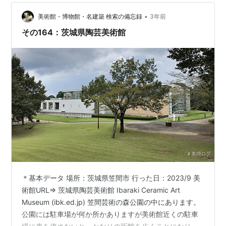
•
美術館・博物館・名建築 検索の備忘録
3年前
その164：茨城県陶芸美術館
＊基本データ 場所：茨城県笠間市 行った日：2023/9 美
術館URL⇒ 茨城県陶芸美術館 Ibaraki Ceramic Art
Museum (ibk.ed.jp) 笠間芸術の森公園の中にあります。
公園には駐車場が何か所かありますが美術館近くの駐車