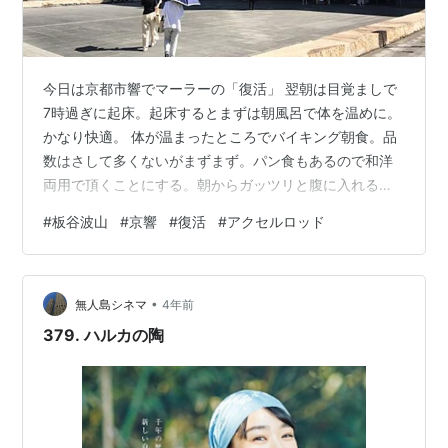
今日は京都市響でマーラーの「復活」 翌朝は目覚ましで
7時過ぎに起床。起床するとまずは朝風呂で体を温めに。
かなり快適。 体が温まったところでバイキング朝食。品
数はさして多くないがまずまず。パン食もあるので和洋
両用で頂くことにする。朝からガッツリと腹に入れる。
バイキング朝食を頂く 後はチェックアウトの10時まで原
#
板谷波山
#
京響
#
復活
#
アクセルロッド
稿の入力やアップ及び荷物の整理。10時前でホテルをチ
ェックアウト。昨晩遅くまで起きていたのでやや寝不足
気味だが、概ね快適に過ごせたというところか。やはり
•
新今宮の壁の薄い安ホテルとは違って静かなのがいい。
無人島シネマ
4年前
さて今日の予定だが、14時30分から京都コンサートホー
379. ハルカの陶
ルでの京都市交響楽団の定期演奏…