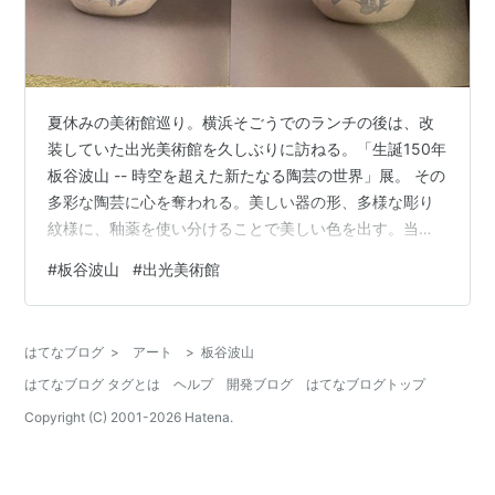
夏休みの美術館巡り。横浜そごうでのランチの後は、改
装していた出光美術館を久しぶりに訪ねる。「生誕150年
板谷波山 -- 時空を超えた新たなる陶芸の世界」展。 その
多彩な陶芸に心を奪われる。美しい器の形、多様な彫り
紋様に、釉薬を使い分けることで美しい色を出す。当時
のアール・ヌーヴォーの様式を参考にしたということら
#
板谷波山
#
出光美術館
しいが、今でもモダンな印象を受ける。 その釉薬による
彩色にはさまざまな命名がされている。特に葆光彩磁と
名づけられた手法には「光のきらめきを隠す」という意
はてなブログ
>
アート
>
板谷波山
味があり、透明度を落としてマットのような色調が実現
はてなブログ タグとは
ヘルプ
開発ブログ
はてなブログトップ
されている。淡い色使いとあいまって、独特の魅力を醸
し出している。 僕には珍しく陶芸の…
Copyright (C) 2001-
2026
Hatena.