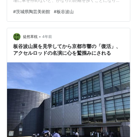
場に車を停めないと、かなりの距離を歩くことになりま
す。 ほうほうのていで、たどり着きました。 中田英寿×
#
茨城県陶芸美術館
#
板谷波山
植葉香澄×奈良美智《UFO鍋》2010年 伝統的な陶芸の町
にある美術館なのに、ロビーにこの作品があります。 板
谷波山《葆光彩磁葡萄紋様花瓶》1922年 板谷波山《紫金
•
磁唐花紋花瓶》昭和初期 板谷波山《鉄釉鳥禽唐花文花
徒然草枕
4年前
瓶》大正前期 板谷波山《白磁…
板谷波山展を見学してから京都市響の「復活」、
アクセルロッドの名演に心を鷲掴みにされる