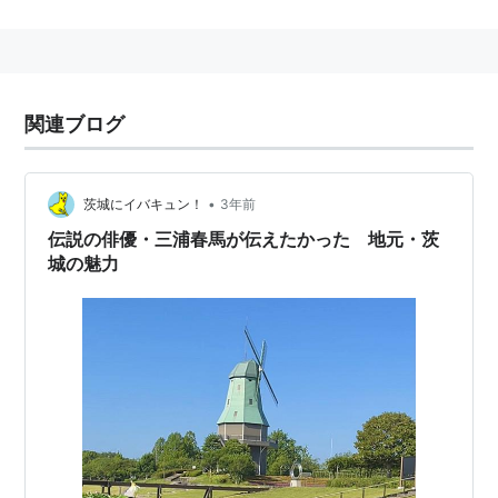
業学校木彫科主任教論として金沢に赴任。３１年彫刻科
の廃止のため陶磁科を担当し、陶芸を本格的に研究。３
６年東京田畑に築窯、波山と号して作陶の道に入った。
３９年初窯焼成。以後、日本美術協会展、東京勧業博覧
関連ブログ
会展などに出品して頭角をあらわした。４２年日本美術
協会委員。昭和２年第８回帝展に第４部（工芸美術）の
新設にともない委員、審査員をつとめた。また同年には
•
茨城にイバキュン！
3年前
東陶会を主宰。３年第９回帝展『彩磁草花文花瓶』が帝
伝説の俳優・三浦春馬が伝えたかった 地元・茨
国美術院賞を受賞。翌４年帝国美術院会員。９年帝室技
城の魅力
芸員。２８年文化勲章を陶芸家としてはじめて受章し
た。３５年重要無形文化財保持者に認定されたがこれを
辞退。
白磁、青磁、磁彩など器形、文様、釉色から格調の高い
名作を遺した。また新しい釉法の工夫、特色のある彫刻
模様に独自の作風を示した。代表作は『彩磁禽果文花
瓶』『葆光彩磁花卉文壺』。