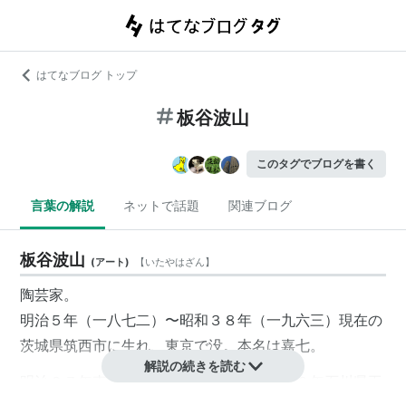
はてなブログ トップ
板谷波山
このタグでブログを書く
言葉の解説
ネットで話題
関連ブログ
板谷波山
(
アート
)
【
いたやはざん
】
陶芸家。
明治５年（一八七二）〜昭和３８年（一九六三）現在の
茨城県筑西市に生れ、東京で没。本名は嘉七。
解説の続きを読む
明治２７年東京美術学校彫刻科を卒業。２９年石川県工