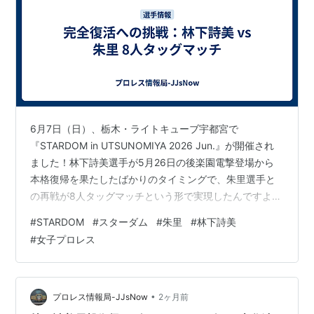
6月7日（日）、栃木・ライトキューブ宇都宮で
『STARDOM in UTSUNOMIYA 2026 Jun.』が開催され
ました！林下詩美選手が5月26日の後楽園電撃登場から
本格復帰を果たしたばかりのタイミングで、朱里選手と
の再戦が8人タッグマッチという形で実現したんですよ
ね…！ 電撃タッグ激突！ 2026年6月7日、スターダム
#
STARDOM
#
スターダム
#
朱里
#
林下詩美
『STARDOM in UTSUNOMIYA』で林下詩美と朱里が再
#
女子プロレス
びリング上で激突…！ 2年ぶり古巣復帰の“ビッグダディ
三女” vs IWGP女子王者、8人タッグで因縁の再戦が実
現！ JJ的にはこの一戦が詩美の完全復活と朱里の王者防
衛ロードを象徴する超ドラマチックな一夜に…
•
プロレス情報局-JJsNow
2ヶ月前