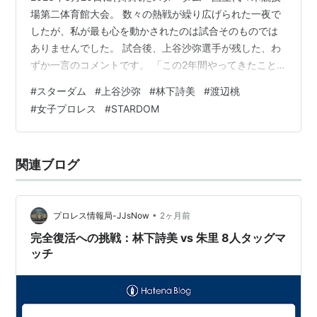
場第二体育館大会。 数々の熱戦が繰り広げられた一夜で
したが、私が最も心を動かされたのは試合そのものでは
ありませんでした。 試合後、上谷沙弥選手が残した、わ
ずか一言のコメントです。 「この2年間やってきたこと
はなんだったんだろうね。ちょっとよく分かんない
#
スターダム
#
上谷沙弥
#
林下詩美
#
渡辺桃
わ。」 この言葉を聞いた瞬間、私は思わず画面の前で言
#
女子プロレス
#
STARDOM
葉を失いました。 敗戦後の悔しさを口にするレスラーは
珍しくありません。しかし、このコメントは単なる「負
けて悔しい」という感情だけでは説明できない重さを持
関連ブログ
っていたように感じます。 私はこの一言に、上谷選手が
この2年間積み重ねてきた努力や葛藤、…
•
プロレス情報局-JJsNow
2ヶ月前
完全復活への挑戦：林下詩美 vs 朱里 8人タッグマ
ッチ