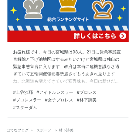
お疲れ様です。今日の宮城県は98人。21日に緊急事態宣
言解除と下げ泊地区はするみたいだけど宮城県は独自の
緊急事態宣言に入ります、政府は本当に危機意識なさ過
ぎていて五輪開催強硬姿勢崩さずもうあきれ返ります
ね。北海道も増えてきていて変異株も。今日は新ひだか
町も出てしまった😢 3月3日 ひなまつりスターダムでは
#
上谷沙耶
#
アイドルレスラー
#
プロレス
日本武道館で大会があったんです。上谷選手はワールド
#
プロレスラー
#
女子プロレス
#
林下詩美
オブスターダムその試合は負けてしまいでもすごい力を
#
スターダム
さらに 上谷沙弥のスワンダイブ式フランケンシュタイナ
ー‼️https://t.co/RBylFi3ilH #STARDOM
pic.twitter.com/jhNXjFVSEg— スターダム✪S…
はてなブログ
>
スポーツ
>
林下詩美