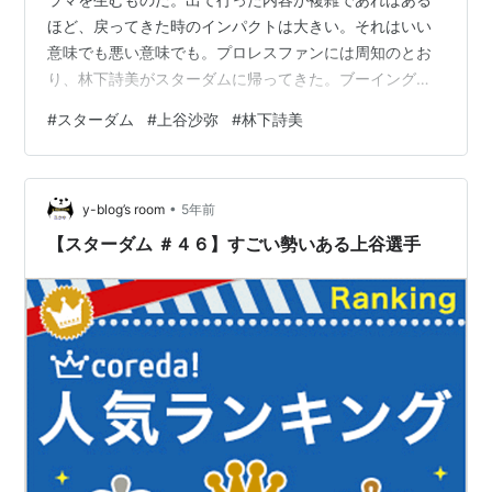
ほど、戻ってきた時のインパクトは大きい。それはいい
意味でも悪い意味でも。プロレスファンには周知のとお
り、林下詩美がスターダムに帰ってきた。ブーイングよ
りも歓声が響き渡る中で、対角線に立った上谷沙弥は何
#
スターダム
#
上谷沙弥
#
林下詩美
を思う？ ブーイングなき電撃復帰は史上最大のカタルシ
スへの布石 出て行った人間と、残った人間 繰り返しにな
るが、プロレスに限らず人間の人生は一度限りなのだか
•
ら、道は自分で決めて良い。それがどんな険しい道であ
y-blog’s room
5年前
ろうと、自分が決めたことなのだから仕方ない。林下に
【スターダム ＃４６】すごい勢いある上谷選手
とってもそれは言える。しかし、彼女の場合はや…