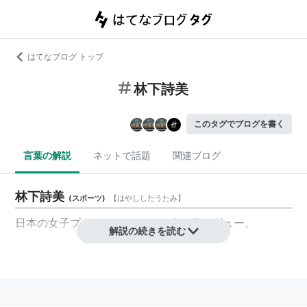
はてなブログ トップ
林下詩美
このタグでブログを書く
言葉の解説
ネットで話題
関連ブログ
林下詩美
(
スポーツ
)
【
はやししたうたみ
】
日本の女子プロレスラー。2018年8月デビュー。
解説の続きを読む