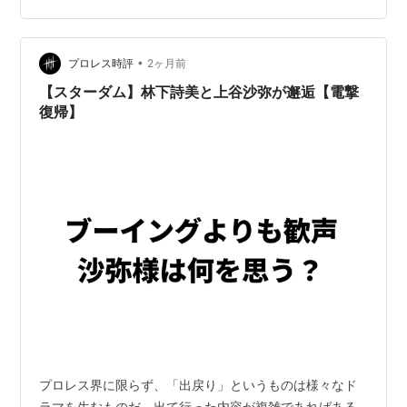
(@stardomworld) May 26, 2026 マリーゴールド退団か
らわずか3日、まさか林下詩美選手が2年ぶりにスターダ
•
ムのリングへ電撃帰還するとは、誰も予想できなかった
プロレス時評
2ヶ月前
驚天動地のサ…
【スターダム】林下詩美と上谷沙弥が邂逅【電撃
復帰】
プロレス界に限らず、「出戻り」というものは様々なド
ラマを生むものだ。出て行った内容が複雑であればある