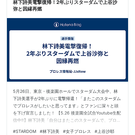
林下詩美電撃復帰！2年ぶりスターダムで上谷沙
弥と因縁再燃
5月26日、東京・後楽園ホールでスターダム大会中、林
下詩美選手が2年ぶりに電撃帰還！「またこのスターダム
でプロレスがしたいと思ってます」とファンに深々と頭
を下げ宣言しました！ 【5.26 後楽園全試合Youtube生配
信中‼】林下詩美「自分はまたこのスターダムで、プロレ
スがしたいと思ってます……よろしくお願いします！」
#
STARDOM
#
林下詩美
#
女子プロレス
#
上谷沙耶
pic.twitter.com/rzEMCSzkck — STARDOM WORLD