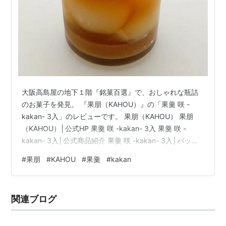
大阪高島屋の地下１階『銘菓百選』で、おしゃれな瓶詰
のお菓子を発見。 『果朋（KAHOU）』の「果羹 咲 -
kakan- 3入」のレビューです。 果朋（KAHOU） 果朋
（KAHOU）│公式HP 果羹 咲 -kakan- 3入 果羹 咲 -
kakan- 3入│公式商品紹介 果羹 咲 -kakan- 3入│パッケ
ージ・サイズ・価格・賞味期限 みたらし団子＆きなこ羊
#
果朋
#
KAHOU
#
果羹
#
kakan
羹 みたらし団子＆きなこ羊羹│パッケージ・サイズ・賞
味期限・重さ・カロリー みたらし団子＆きなこ羊羹│ス
プーンで取り出してみます みたらし団子＆きなこ羊羹│
関連ブログ
いただきます！ かのこ＆餡わらび かのこ＆餡わらび│パ
ッケージ・サイズ・賞味期限・…