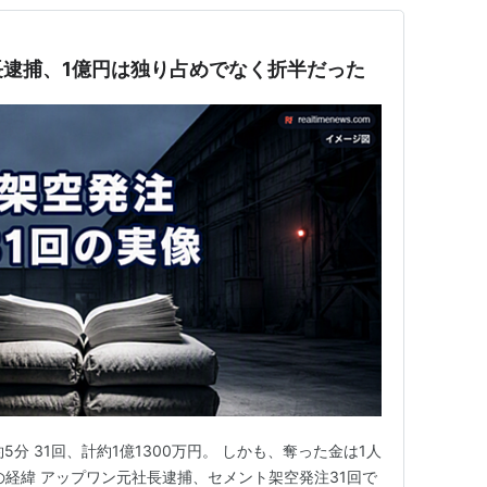
逮捕、1億円は独り占めでなく折半だった
約5分 31回、計約1億1300万円。 しかも、奪った金は1人
の経緯 アップワン元社長逮捕、セメント架空発注31回で