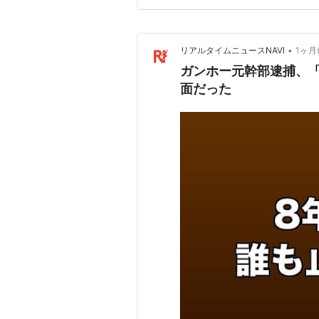
う回した 発覚…
•
リアルタイムニュースNAVI
1ヶ月
ガンホー元幹部逮捕、「
面だった