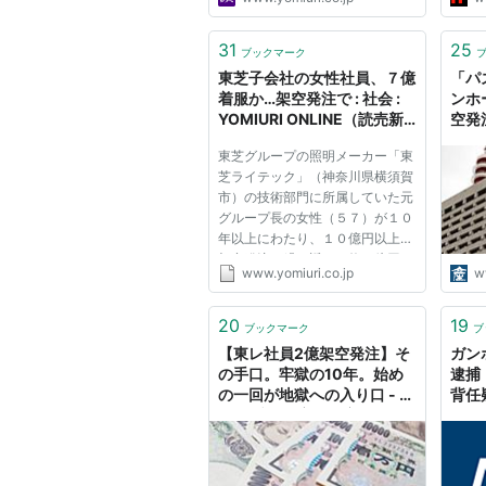
31
25
ブックマーク
東芝子会社の女性社員、７億
「パ
着服か…架空発注で : 社会 :
ンホ
YOMIURI ONLINE（読売新
空発
聞）
東芝グループの照明メーカー「東
芝ライテック」（神奈川県横須賀
市）の技術部門に所属していた元
グループ長の女性（５７）が１０
年以上にわたり、１０億円以上の
架空発注を繰り返し、約７億円を
www.yomiuri.co.jp
w
着服していた疑いがあることがわ
かった。 東京国税局の税務調査
で判明したもので、架空発注は経
20
19
ブックマーク
ブ
費として認められないなどとし...
【東レ社員2億架空発注】そ
ガン
の手口。牢獄の10年。始め
逮捕
の一回が地獄への入り口 - 千
背任
日のブログ 家と住宅ローン
のはてな？に答える