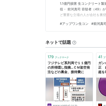
1.1億円損害 生コンクリー
役・ 前河真司 容疑者（49）
ど重要な立場の人が会社を裏
手口は、取引先へのセメント代
#
アップワン生コン
#
前河真
払いも握る立場の元社長が、な
て、その金は誰…
ネットで話題
179
41
ブックマーク
ブ
フジテレビ系列局で１１億円
ガン
の所得隠し指摘…ＣＭ架空発
正 
注などの裏金、接待費に
超を
ス”
訴へ
www.yomiuri.co.jp
w