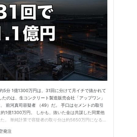
間：約5分 1億1300万円は、31回に分けて月イチで抜かれて
捕したのは、生コンクリート製造販売会社「アップワン」
、 前河真司容疑者 （49）だ。 手口はセメントの取引
約1億1300万円。 しかも、抜いた金は共謀した同業他
た。 単純計算で容疑者の取り分は約5650万円になる。
業他社と組んで、これだけの回数を通せてしまったのか。
空発注
は生コン販売「アップワン」 31回のセメント架空発注ど