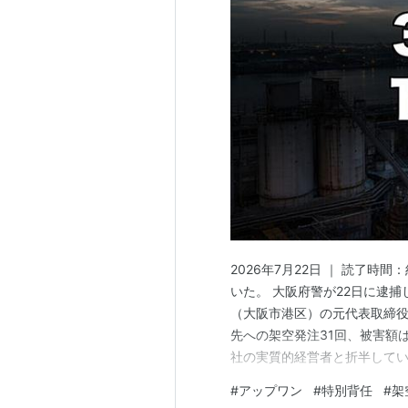
2026年7月22日 ｜ 読了時
いた。 大阪府警が22日に逮
（大阪市港区）の元代表取締役
先への架空発注31回、被害額は
社の実質的経営者と折半してい
なぜ社長ひとりで、しかも同
#
アップワン
#
特別背任
#
架
この記事でわかること 会社名