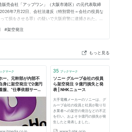
ト製造販売会社「アップワン」（大阪市港区）の元代表取締
が2026年7月22日、会社法違反（特別背任＝会社の役員な
切って損をさせる罪）の疑いで大阪府警に逮捕された。
の水増し請求を繰り返すというもの。 発注も承認も支
司
#
架空発注
ぜ2年半にわたって31回も不正を続けられたのか。 そし
もっと見る
35
ックマーク
ブックマーク
ホー、元幹部が内部不
ソニー グループ会社の役員
自身に架空発注で2億円
ら架空発注 ９億円損失と発
着服、“仕事依頼サービ
表 | NHKニュース
悪用 懲戒解雇＆刑事告
大手電機メーカーのソニーは、グ
ループ会社の役員と社員が取り引
き業者への架空の発注などの不正
を行い、およそ９億円の損失が発
生したと発表しました。
ww.itmedia.co.jp
www3.nhk.or.jp