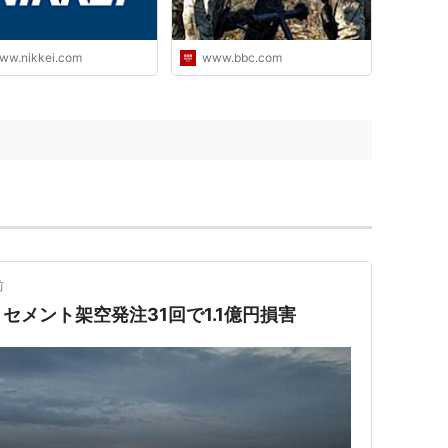
ww.nikkei.com
www.bbc.com
前
セメント架空発注31回で1.1億円損害