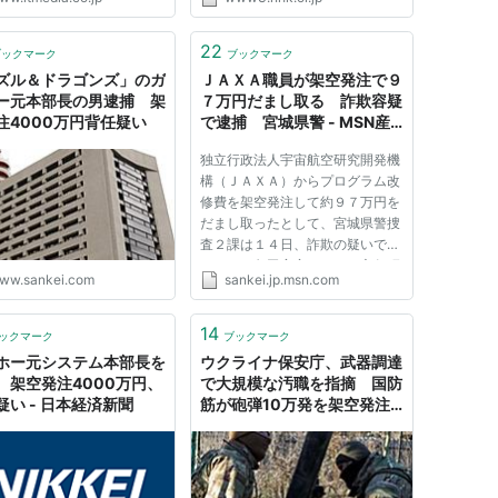
22
ブックマーク
ブックマーク
ズル＆ドラゴンズ」のガ
ＪＡＸＡ職員が架空発注で９
ー元本部長の男逮捕 架
７万円だまし取る 詐欺容疑
注4000万円背任疑い
で逮捕 宮城県警 - MSN産
経ニュース
独立行政法人宇宙航空研究開発機
構（ＪＡＸＡ）からプログラム改
修費を架空発注して約９７万円を
だまし取ったとして、宮城県警捜
査２課は１４日、詐欺の疑いで、
ＪＡＸＡ角田宇宙センター主任研
ww.sankei.com
sankei.jp.msn.com
究員、須浪徹治容疑者（４６）＝
同県名取市手倉田八幡＝と自称派
遣社員、西村風（ふう）歌（か）
14
ックマーク
ブックマーク
容疑者（２５）＝東京都府中...
ホー元システム本部長を
ウクライナ保安庁、武器調達
 架空発注4000万円、
で大規模な汚職を指摘 国防
疑い - 日本経済新聞
筋が砲弾10万発を架空発注
か - BBCニュース