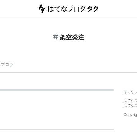
架空発注
連ブログ
はてな
はてな
はてな
Copyrig