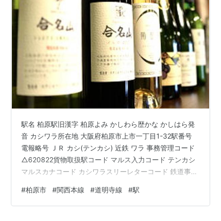
駅名 柏原駅旧漢字 柏原よみ かしわら歴かな かしはら発
音 カシワラ所在地 大阪府柏原市上市一丁目1-32駅番号
電報略号 ＪＲ カシ(テンカシ) 近鉄 ワラ 事務管理コード
△620822貨物取扱駅コード マルス入力コード テンカシ
マルスカナコード カシワラスリーレターコード 鉄道事業
者 西日本旅客鉄道株式会社・近畿日本鉄道株式会社所属
#
柏原市
#
関西本線
#
道明寺線
#
駅
路線 関西本線・近鉄道明寺線乗入路線 大和路線(JR-
Q27) 道明寺線(N17)キロ程 関西本線 名古屋起点
156.4km 道明寺線 道明寺起点 2.2km 名所案内標記載事