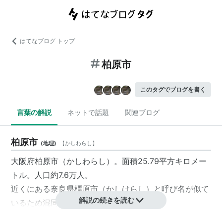
はてなブログ トップ
柏原市
このタグでブログを書く
言葉の解説
ネットで話題
関連ブログ
柏原市
(
地理
)
【
かしわらし
】
大阪府柏原市（かしわらし）。面積25.79平方キロメー
トル。人口約7.6万人。
近くにある奈良県橿原市（かしはらし）と呼び名が似て
解説の続きを読む
いるため混同されやすい。