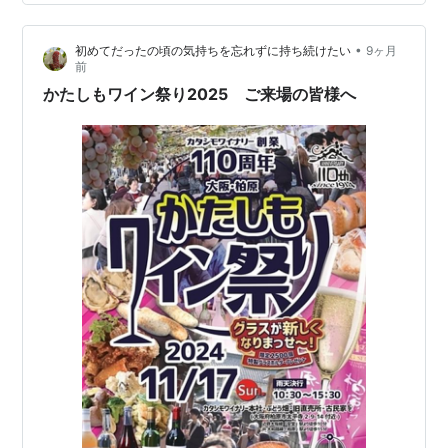
(3M58C≒5.99km)が延伸開業。亀瀬仮停車場が開業。
1890年(明治23)12月27日 奈良～王寺間
•
初めてだったの頃の気持ちを忘れずに持ち続けたい
9ヶ月
(9M44C≒15.37km)が開業。奈良駅・郡山駅・法隆寺
前
駅・王寺駅が開業。1891…
かたしもワイン祭り2025 ご来場の皆様へ