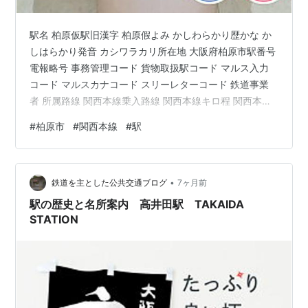
駅名 柏原仮駅旧漢字 柏原假よみ かしわらかり歴かな か
しはらかり発音 カシワラカリ所在地 大阪府柏原市駅番号
電報略号 事務管理コード 貨物取扱駅コード マルス入力
コード マルスカナコード スリーレターコード 鉄道事業
者 所属路線 関西本線乗入路線 関西本線キロ程 関西本線
名古屋起点 156.4km 名所案内標記載事項(国鉄営業局昭
#
柏原市
#
関西本線
#
駅
和30年4月) 当時すでに廃止 歴史1932年(昭和7)1月27日
王寺～河内堅上間に亀ノ瀬信号場が開設。1932年(昭和
7)2月1日 王寺～河内堅上間の亀ノ瀬トンネルが地滑りで
•
変形したため使用不可能となり、同区間が不通となる。
鉄道を主とした公共交通ブログ
7ヶ月前
1932年(昭和7)2月20日 亀…
駅の歴史と名所案内 高井田駅 TAKAIDA
STATION