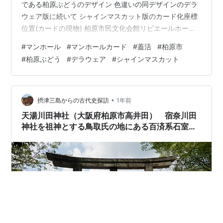
である柏原ぶどうのデザイン 色違いの同デザインのデラ
ウェア版に続いて シャインマスカット版のカード化座標
位置(カードの現物) 柏原市民文化会館リビエールホール
付近にありますちなみに デラウェア版はこんな感じ 柏原
#
マンホール
#
マンホールカード
#
蓋活
#
柏原市
駅付近で発見したモノ🔻ポチッとお願いします🙏ランキ
#
柏原ぶどう
#
デラウェア
#
シャインマスカット
ング参加中【公式】2025年開設ブログランキング参加中
gooからきましたランキング参加中はてブロ みんな初め
は超初心者ですよ！支えあおう会＾＾（長いw）ランキン
グ参加中マンホールランキング参加中マンホールカード
•
摂津三島からの古代史探訪
1年前
収集ランキング参加中…
天湯川田神社（大阪府柏原市高井田） 宿奈川田
神社を祖神とする鳥取氏の地にある百済系石室の
高井田山古墳