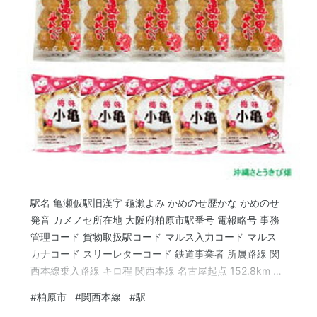
駅名 亀瀬仮駅旧漢字 龜瀨よみ かめのせ歴かな かめのせ
発音 カメノセ所在地 大阪府柏原市駅番号 電報略号 事務
管理コード 貨物取扱駅コード マルス入力コード マルス
カナコード スリーレターコード 鉄道事業者 所属路線 関
西本線乗入路線 キロ程 関西本線 名古屋起点 152.8km 名
所案内標記載事項(国鉄営業局昭和30年4月) 当時すでに
#
柏原市
#
関西本線
#
駅
廃止 歴史1890年(明治23)9月11日 柏原～亀瀬仮停車場間