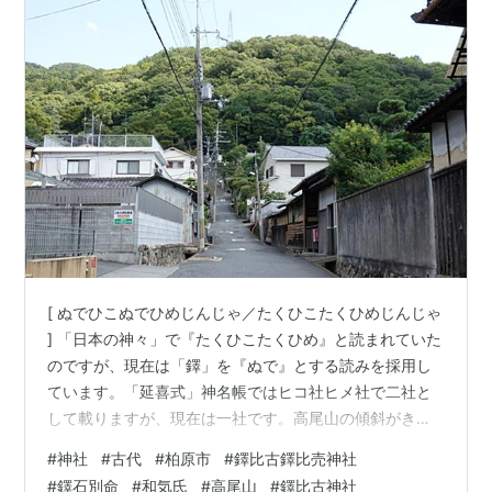
[ ぬでひこぬでひめじんじゃ／たくひこたくひめじんじゃ
] 「日本の神々」で『たくひこたくひめ』と読まれていた
のですが、現在は「鐸」を『ぬで』とする読みを採用し
ています。「延喜式」神名帳ではヒコ社ヒメ社で二社と
して載りますが、現在は一社です。高尾山の傾斜がきつ
くなる山麓の小高い位置に鎮座し、同様な高い立地にあ
#
神社
#
古代
#
柏原市
#
鐸比古鐸比売神社
る中河内各社（恩智社、天照大神高座社、玉祖社等）の
#
鐸石別命
#
和気氏
#
高尾山
#
鐸比古神社