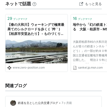
ネットで話題
もっと見る
項(国鉄営業局昭和30年4月) 記載なし 歴史1889年(明治
22)5月14日 大…
29
16
ブックマーク
ブックマーク
【春の大和川】ウォーキングで極東最
地中から「幻の鉄道ト
果てのシルクロードを歩く ( ´艸｀)
る 大阪・柏原市 - 
【柏原市安堂あたり】 - ものづくりと
ことだまの国
大阪府柏原市峠の大和川
んが造りの鉄道トンネル
どう）」の一部が約８０
国土交通省近畿地方整備
公開した。 明治２５年
険があり昭和７年に使用
www.zero-position.com
sankei.jp.msn.com
戻しや崩落で埋没したと
トンネルで、地滑...
関連ブログ
•
鉄道を主とした公共交通ブログ
7ヶ月前