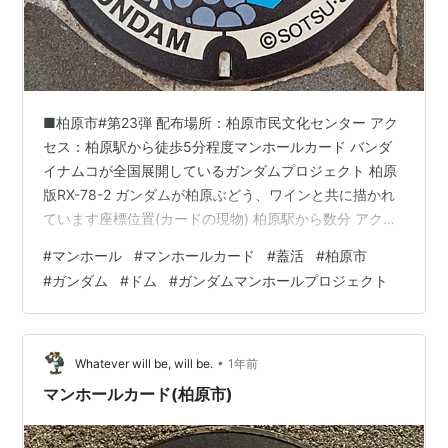
■柏原市#第23弾 配布場所：柏原市民文化センター アク
セス：柏原駅から徒歩5分程度マンホールカード バンダ
イナムコが全国展開しているガンダムプロジェクト 柏原
版RX-78-2 ガンダムが柏原ぶどう、ワインと共に描かれ
ています座標位置(カードの現物) 柏原駅から数分 アクア
ロードと市道清州今町線の交差位置付近にあります カー
#
マンホール
#
マンホールカード
#
蓋活
#
柏原市
ドになったRX-78-2 ガンダム以外にMS-09 ドムもありま
#
ガンダム
#
ドム
#
ガンダムマンホールプロジェクト
す 河内国分駅から数分 三晃薬局付近にあります🔻ポチッ
とお願いします🙏ランキング参加中【公式】2025年開設
ブログランキング参加中gooからきましたランキング参加
中はてブロ みんな初めは超初心者ですよ！支えあお…
•
Whatever will be, will be.
1年前
マンホールカード(柏原市)