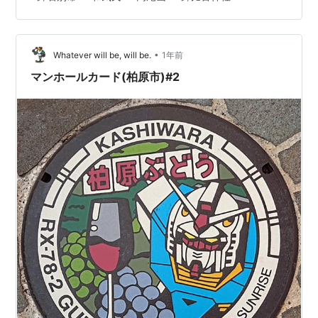
中では最も大阪平野のパノラマが堪能しやすい神社だと
思いました。 akuto508.hatenablog.com 鳥居から高尾
山に向かって真っすぐ歩きます 【ご祭神・ご由緒】 ご祭
神は、神社名の通り鐸比古命と鐸比賣命の二柱ですが、
•
Whatever will be, will be.
1年前
神社によるご…
マンホールカード(柏原市)#2