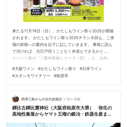
来たる11月16日（日）、かたしもワイン祭り2025が開催
されます。 かたしもワイン祭り2025チラシ今回も、ご来
場の皆様への案内を以下に記していきます。 事前に読ん
で頂ければ、当日戸惑うことなく来場もできるかと…。
イベント前の「ご案内投稿シリーズ（笑）」も、お約
束？ということでお役に立てればと思います。 【はじめ
#
大阪ワイン
#
かたしもワイン祭り
#
日本ワイン
に】 今年のワイン祭りでは、昨年と同様のグラスです。
#
カタシモワイナリー
#
柏原市
下記の写真を参照ください。 受付がございます、本社会
場ないしは旧直売所会場の受付にて必ずグラスを受け取
ってから各会場に向かって下さい。お手数ですが、よろ
しくお願いします。 ワイングラスはこちら（内容量は
•
摂津三島からの古代史探訪
10ヶ月前
100ml） 【交通機関につ…
鐸比古鐸比賣神社（大阪府柏原市大県） 弥生の
高地性集落からヤマト王権の鍛冶・鉄器生産まで
見守った高尾山の神