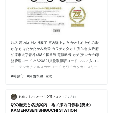
駅名 河内堅上駅旧漢字 河內堅上よみ かわちかたかみ歴
かな かはたかたかみ発音 カワチカタカミ所在地 大阪府
柏原市大字青谷488-1駅番号 電報略号 カチ(テンカチ)事
務管理コード △620821貨物取扱駅コード マルス入力コ
ード テンカチマルスカナコード カワチカタカミスリーレ
ターコード 鉄道事業者 西日本旅客鉄道株式会社所属路線
#
柏原市
#
関西本線
#
駅
関西本線乗入路線 大和路線(JR-Q29)キロ程 関西本線 名
古屋起点 154.0km 名所案内標記載事項(国鉄営業局昭和
30年4月) 記載なし 歴史1911年(明治44)11月5日 鉄道院
•
関西本線の王寺～柏原間に、当駅の前身である青谷信号
鉄道を主とした公共交通ブログ
7ヶ月前
所を開設。1922年(大…
駅の歴史と名所案内 亀ノ瀬西口仮駅(廃止)
KAMENOSENISHIGUCHI STATION