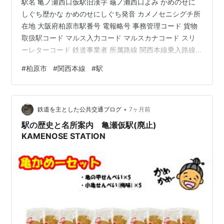
駅名 亀ノ瀬西口仮駅旧漢字 龜ノ瀨西口よみ かめのせに
しぐち歴かな かめのせにしぐち発音 カメノセニシグチ所
在地 大阪府柏原市駅番号 電報略号 事務管理コード 貨物
取扱駅コード マルス入力コード マルスカナコード スリ
ーレターコード 鉄道事業者 所属路線 関西本線乗入路線
キロ程 関西本線 名古屋起点 153.0km 名所案内標記載事
#
柏原市
#
関西本線
#
駅
項(国鉄営業局昭和30年4月) 当時すでに廃止 歴史1932年
(昭和7)1月27日 王寺～河内堅上間に亀ノ瀬信号場が開
設。1932年(昭和7)2月1日 王寺～河内堅上間の亀ノ瀬ト
•
ンネルが地滑りで変形したため使用不可能となり、同区
鉄道を主とした公共交通ブログ
7ヶ月前
間が不通となる。1932年(昭和7)…
駅の歴史と名所案内 亀瀬仮駅(廃止)
KAMENOSE STATION