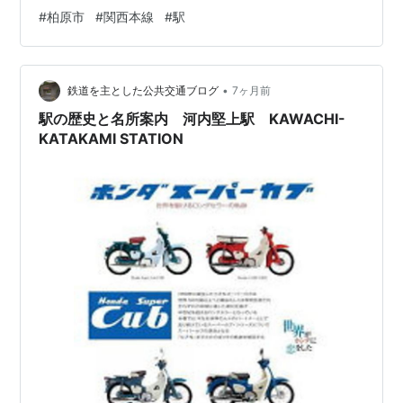
旅客鉄道株式会社所属路線 関西本線乗入路線 大和路線
#
柏原市
#
関西本線
#
駅
(JR-Q28)キロ程 関西本線 名古屋起点 156.4km 名所案内
標記載事項(国鉄営業局昭和30年4月) 当時未開業 歴史
1985年(昭和60)8月29日 日本国有鉄道の駅として、関西
•
本線の河内堅上～柏原間に新設開業。旅客駅。駅周辺の
鉄道を主とした公共交通ブログ
7ヶ月前
開発業者が全額負担して建設…
駅の歴史と名所案内 河内堅上駅 KAWACHI-
KATAKAMI STATION