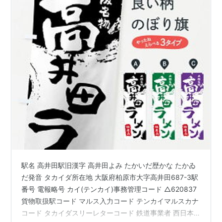
駅名 高井田駅旧漢字 高井田よみ たかいだ歴かな たかゐ
だ発音 タカイダ所在地 大阪府柏原市大字高井田687-3駅
番号 電報略号 カイ(テンカイ)事務管理コード △620837
貨物取扱駅コード マルス入力コード テンカイマルスカナ
コード タカイダスリーレターコード 鉄道事業者 西日本