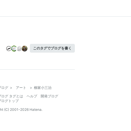
このタグでブログを書く
ブログ
>
アート
>
柳家小三治
ブログ タグとは
ヘルプ
開発ブログ
ブログトップ
ht (C) 2001-
2026
Hatena.