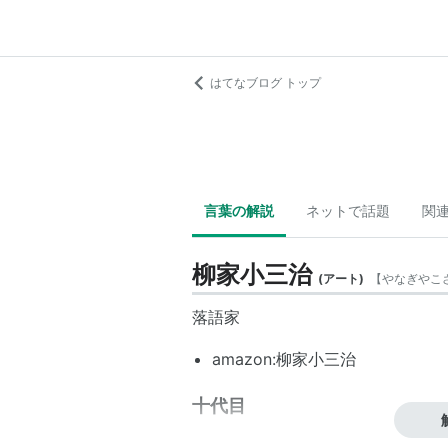
はてなブログ トップ
言葉の解説
ネットで話題
関
柳家小三治
(
アート
)
【
やなぎやこ
落語家
amazon:柳家小三治
十代目
1939年12月17日生まれ、東京都