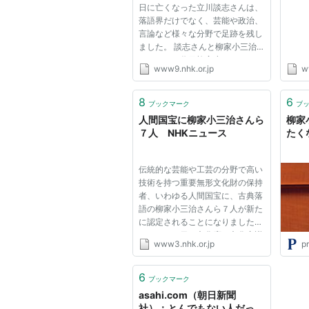
日に亡くなった立川談志さんは、
落語界だけでなく、芸能や政治、
言論など様々な分野で足跡を残し
ました。 談志さんと柳家小三治
さんとは５代目柳家小さんのもと
www9.nhk.or.jp
w
で修行を積んだ兄弟弟子でした。
談志さんは真打ち問題を巡って師
匠と対立、小さんに破門され落語
8
6
ブックマーク
ブ
協会を脱退。 現在、その落語...
人間国宝に柳家小三治さんら
柳家
７人 NHKニュース
たく
伝統的な芸能や工芸の分野で高い
技術を持つ重要無形文化財の保持
者、いわゆる人間国宝に、古典落
語の柳家小三治さんら７人が新た
に認定されることになりました。
これは１８日、文化庁の文化審議
www3.nhk.or.jp
pr
会が下村文部科学大臣に答申した
ものです。 新たに人間国宝に認
定されるのは、古典落語の柳家小
6
ブックマーク
三治さん、本名・郡山剛藏さ...
asahi.com（朝日新聞
社）：とんでもない人だっ