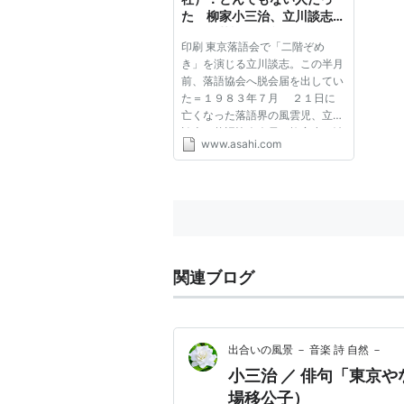
た 柳家小三治、立川談志を
悼む - 落語 - 舞台
印刷 東京落語会で「二階ぞめ
き」を演じる立川談志。この半月
前、落語協会へ脱会届を出してい
た＝１９８３年７月 ２１日に
亡くなった落語界の風雲児、立川
談志。落語協会会長の柳家小三治
www.asahi.com
は、協会を出ていった元兄弟子を
「天才」とたたえ、「いまでも兄
弟弟子という思いは無くなりませ
ん」と振り返った。 昔はよく
話...
関連ブログ
出合いの風景 － 音楽 詩
小三治 ／ 俳句「東京
場移公子）