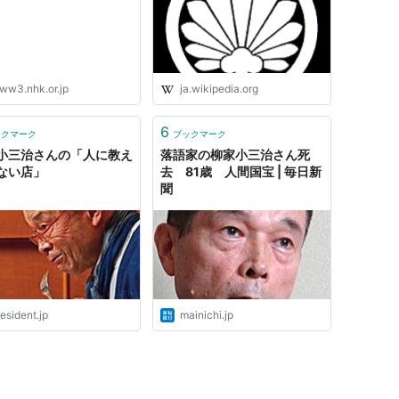
ww3.nhk.or.jp
ja.wikipedia.org
6
ックマーク
ブックマーク
小三治さんの「人に教え
落語家の柳家小三治さん死
ない店」
去 81歳 人間国宝 | 毎日新
聞
esident.jp
mainichi.jp