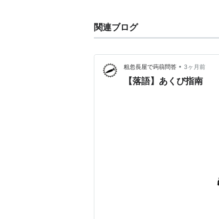
1969年に真打ち昇進、十代目小三
師匠は五代目
柳家小さん
関連ブログ
•
粗忽長屋で蒟蒻問答
3ヶ月前
【落語】あくび指南