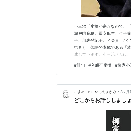
小三治「扇橋が宗匠なので、
瀬戸内寂聴。冨安風生、金子
子、加表登紀子。／会員：小沢
始まり、落語の本体である「
成しています。小三治さんは、
の「まくら」で小三治さんは、身
#
俳句
#
入船亭扇橋
#
柳家小
落語を見ていたら、小三治さ
こで、いくつか聞いてみました
•
ごまめ～の～いっちょかみ
8ヶ月
どこからお話ししまし