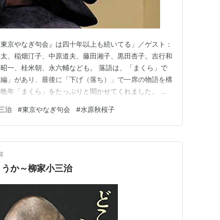
『東京やなぎ句会』は四十年以上も続いてる」／ゲスト：
兎太、稲畑汀子、中原道夫、藤田湘子、黒田杏子。吉行和
昭一、桂米朝、永六輔なども。 落語は、「まくら」で
本編」があり、最後に「下げ（落ち）」で一席の物語を構
晩年「まくら」をたっぷりと聞かせてくれました。 こ
辺の出来事を面白く聞かせてくれました。YouTubeの
三治
#
東京やなぎ句会
#
水原秋桜子
んの落語がたくさんアップされているではないですか。そ
。「まくら」をたっぷ…
前
ょうか～柳家小三治