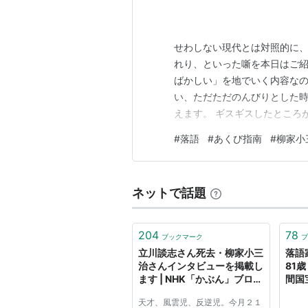
せわしない現代とは対照的に、
れり、といった噺を本日はご紹
ばかしい」を地でいく内容な
い、ただただのんびりとした
えます。 ギスギスしたところ
代。 もしも文化というものが
#
落語
#
あくび指南
#
柳家小
よりもはるかに先進的だったのか
平。町人のあいだではさまざま
ネットで話題
204
78
ブックマーク
ブ
立川談志さん死去・柳家小三
落語
治さんインタビューを掲載し
81
ます | NHK「かぶん」ブロ
間国宝
グ:NHK
天才、風雲児、反逆児。今月２１