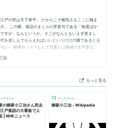
江戸の世は天下泰平。 だからこそ暢気さもここに極ま
介。 この噺、落語のまくらの常套句である「毎度ばか
のですが、なんというか、そこがなんともいえず羨まし
時代を楽しんでもらえればいいというだけの噺であると云
がない、能率やノルマなんて言葉とは無縁の太平楽な時
心の豊かさと比例するものなら、江戸時代のほうが現代
三治
もしれません。 ◾️ あらすじ 江戸の世はいたって泰
な稽古事が流行っていた。…
もっと見る
13
ックマーク
ブックマーク
家の柳家小三治さん死去
柳家小三治 - Wikipedia
歳 江戸落語の大看板で人
 | NHKニュース