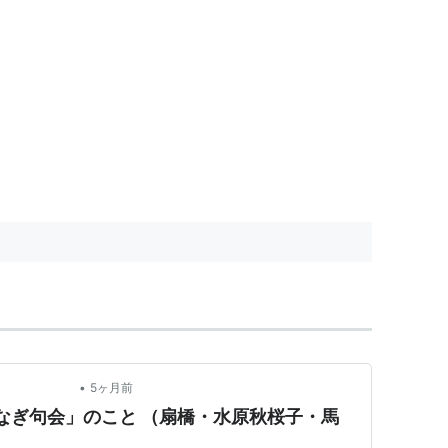
•
 自然 －
5ヶ月前
やなぎ句会」のこと （扇橋・水原秋桜子・馬