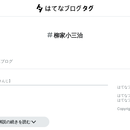
柳家小三治
連ブログ
さんじ
】
はてな
はてな
はてな
Copyrig
解説の続きを読む
新宿区出身、本名は郡山剛蔵