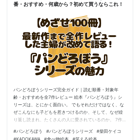
番・おすすめ・何歳から？初めて買うならこれ！
パンどろぼうシリーズ完全ガイド｜読む順番・対象年
齢・おすすめを全7作レビュー 絵本『パンどろぼう』シ
リーズは、とにかく面白い。 でもそれだけではなく、な
ぜこんなにも子どもを惹きつけるのか、そして、なぜ繰
り返し読まれ、たくさんの人に愛されているのか。 7作
すべてを読み、各巻を何十回と読み聞かせをしてきた今
#
パンどろぼう
#
パンどろぼうシリーズ
#
柴田ケイコ
だからこそ、その理由を言葉にしてみたいと思いまし
#
KADOKAWA
#
食べ物絵本
#
笑える絵本