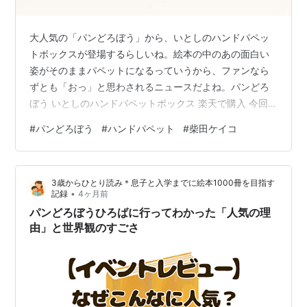
大人気の「パンどろぼう」から、いとしのハンドパペッ
トボックスが登場するらしいね。絵本の中のあの面白い
姿がそのままパペットになるっていうから、ファンなら
ずとも「おっ」と思わされるニュースだよね。パンどろ
ぼう いとしのハンドパペットボックス 楽天で購入 今回
のアイテムは、ただのぬいぐるみじゃなくて「ハンドパ
#
パンどろぼう
#
ハンドパペット
#
柴田ケイコ
ペット」ってところがポイントだよね。手を入れて動か
せるから、パンどろぼうのあのシュールな動きを自分で
再現できちゃうのが楽しそう。ボックスに入っているセ
3歳からひとり読み＊息子と入学までに絵本1000冊を目指す
ットっていうのも、ちょっと特別感があっていいよね。
•
記録
4ヶ月前
それにしても、あの何とも言えない絶妙な表情がパペッ
パンどろぼうひろばに行ってわかった「人気の理
トでどう表現されているのか、すごく気になるよ…
由」と世界観のすごさ