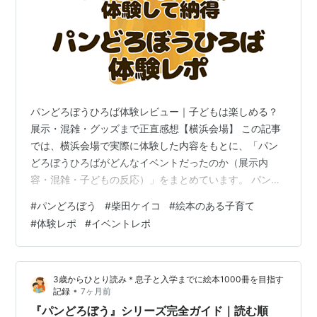
パンどろぼうひろば体験レビュー｜子どもは楽しめる？
展示・混雑・グッズまで正直感想【横浜会場】 この記事
では、横浜会場で実際に体験した内容をもとに、「パン
どろぼうひろばがどんなイベントだったのか（展示内
容・混雑・子どもの反応）」をまとめています。 パンど
ろぼうの世界を体験できるイベント「パンどろぼうひろ
#
パンどろぼう
#
柴田ケイコ
#
絵本のある子育て
ば」に行ってきました。 今回、絵本の体験型イベントに
#
体験レポ
#
イベントレポ
参加するのは初めて。 「どんな雰囲気なんだろう？」と
少しドキドキしながら向かいました。 先に結論から言う
と—— 「ただ楽しい」だけではなく、パンどろぼうの魅
3歳からひとり読み＊息子と入学までに絵本1000冊を目指す
力がより深く伝わるイベントでした。 絵本の世界に入り
•
記録
7ヶ月前
込むような体験が、子どもも大人もワクワ…
『パンどろぼう』シリーズ完全ガイド｜読む順