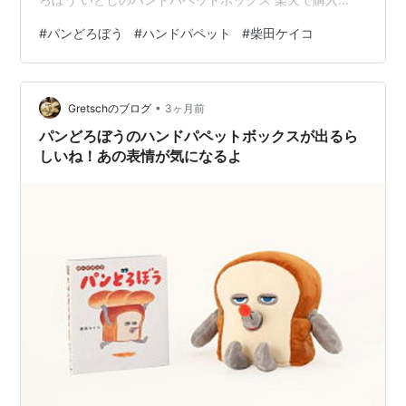
「パンどろぼう」が持つ最大の魅力は、その独特な表情
#
パンどろぼう
#
ハンドパペット
#
柴田ケイコ
とユーモアにあるだろう。今回のハンドパペット化によ
り、読者は物語を一方的に享受するだけでなく、自らキ
ャラクターを操作するという能動的な楽しみ方を見出す
•
かもしれない。ボックス仕様という点からも、単なる玩
Gretschのブログ
3ヶ月前
具を超えたコレクターズアイテムとしての側面が伺え
パンどろぼうのハンドパペットボックスが出るら
る。 パペットという形態は、親子間のコミュニケーショ
しいね！あの表情が気になるよ
ン…