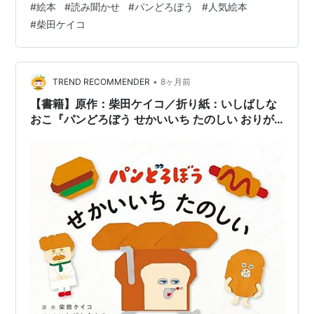
#
絵本
#
読み聞かせ
#
パンどろぼう
#
人気絵本
に詳しく書いたっけ？」 と思って読み返してみたら、以
#
柴田ケイコ
前「読み聞かせにおすすめ」という記事で少し触れただ
け。 www.fukumaru2525.com でも、確かに本屋さんに
行くといつも平積みされているし、ガチャガチャやグッ
ズもすごい人気ですよね。先日はマクドナルドのハッピ
•
TREND RECOMMENDER
8ヶ月前
ーセットにも…
【書籍】原作：柴田ケイコ／折り紙：いしばしな
おこ『パンどろぼう せかいいち たのしい おりが
み』2026年1月21日発売