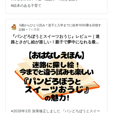
た。 2026年現在、パンどろぼうシリーズは最新作まで全
#
絵本のある子育て
7作。作者はイラストレーターでもある柴田ケイコさん。
どの作品も面白いのですが、改めて読み返してみると
「なぜこんなにも子どもに人気なのか」が少しずつ見え
3歳からひとり読み＊息子と入学までに絵本1000冊を目指す
てきました。 そこで今回は、パンどろぼう…
•
記録
7ヶ月前
『パンどろぼうとスイーツおうじ』レビュー｜迷
路とさがし絵が楽しい！親子で夢中になれる最新
作
※2026年3月 加筆修正しました 『パンどろぼうとスイー