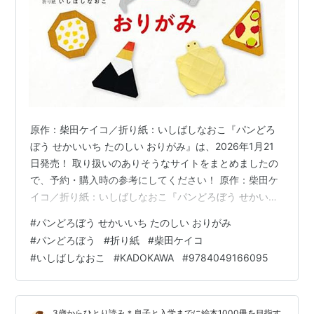
原作：柴田ケイコ／折り紙：いしばしなおこ『パンどろ
ぼう せかいいち たのしい おりがみ』は、2026年1月21
日発売！ 取り扱いのありそうなサイトをまとめましたの
で、予約・購入時の参考にしてください！ 原作：柴田ケ
イコ／折り紙：いしばしなおこ『パンどろぼう せかいい
ち たのしい おりがみ』 上記は、Amazonの販売ページの
#
パンどろぼう せかいいち たのしい おりがみ
リンクです 価格 ：1,540円（税込） 発売日 ：2026年1月
#
パンどろぼう
#
折り紙
#
柴田ケイコ
21日 出版社 ：KADOKAWA 商品コード：
#
いしばしなおこ
#
KADOKAWA
#
9784049166095
9784049166095 Amazon e-hon HMV&BOOKS online
カドスト 紀伊國屋書店ウェブストア セブンネットショッ
ピング タワーレコ…
3歳からひとり読み＊息子と入学までに絵本1000冊を目指す