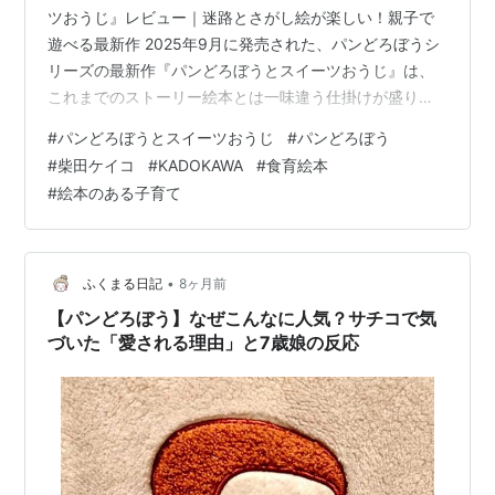
ツおうじ』レビュー｜迷路とさがし絵が楽しい！親子で
遊べる最新作 2025年9月に発売された、パンどろぼうシ
リーズの最新作『パンどろぼうとスイーツおうじ』は、
これまでのストーリー絵本とは一味違う仕掛けが盛り込
まれた作品です。 迷路やさがし絵といった遊び心が加わ
#
パンどろぼうとスイーツおうじ
#
パンどろぼう
り、子どもも大人も夢中になれる一冊。 発売を心待ちに
#
柴田ケイコ
#
KADOKAWA
#
食育絵本
していた読者にとって、期待以上の楽しさを届けてくれ
#
絵本のある子育て
る内容になっています。 『パンどろぼうとスイーツおう
じ』レビュー｜迷路とさがし絵が楽しい！親子で遊べる
最新作 『パンどろぼうとスイーツおうじ』ってどんな絵
本？ あらすじ この絵本に出…
•
ふくまる日記
8ヶ月前
【パンどろぼう】なぜこんなに人気？サチコで気
づいた「愛される理由」と7歳娘の反応