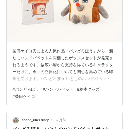
柴田ケイコ氏による人気作品「パンどろぼう」から、新
たにハンドパペットを同梱したボックスセットが発売さ
れるようです。幅広い層から支持を得ているキャラクタ
ーだけに、今回の立体化についても関心を集めている印
象を受けます。パンどろぼう いとしのハンドパペットボ
ックス 楽天で購入 記事を確認すると、このアイテムはパ
#
パンどろぼう
#
ハンドパペット
#
絵本グッズ
ペットを特製のボックスに収めた仕様になっているとの
#
柴田ケイコ
ことです。平面の絵本から抜け出したような造形がどの
程度再現されているのか、客観的に見ても興味深い試み
ではないでしょうか。 パペットという形式は、指先でキ
ャラクターに表情を付けられるため、単なるぬいぐるみ
•
shang_rila’s diary
3ヶ月前
とは異なる魅力があると言えます。お子様への…
パンどろぼう「いとしのハンドパペットボック