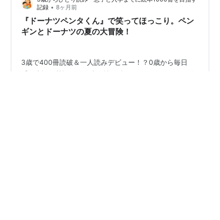
•
記録
8ヶ月前
『ドーナツペンタくん』で笑ってほっこり。ペン
ギンとドーナツの夏の大冒険！
3歳で400冊読破＆一人読みデビュー！？0歳から毎日
「日本語＋英語」の絵本を読み続けてきた30代母と、絵
本大好き息子の記録ブログです。「読み聞かせが大切っ
ていうけど、どんな本がいいんだろう？」と悩むパパマ
マへ本当におすすめしたい絵本を、わが家の本棚から厳