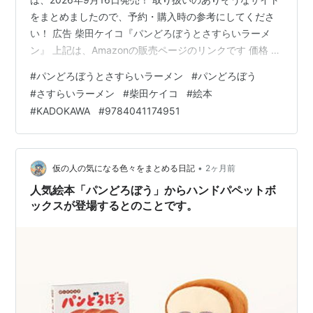
をまとめましたので、予約・購入時の参考にしてくださ
い！ 広告 柴田ケイコ『パンどろぼうとさすらいラーメ
ン』 上記は、Amazonの販売ページのリンクです 価格 ：
1,650円（税込） 発売日 ：2026年9月16日 出版社 ：
#
パンどろぼうとさすらいラーメン
#
パンどろぼう
KADOKAWA 商品コード：9784041174951 Amazon e-
#
さすらいラーメン
#
柴田ケイコ
#
絵本
hon HMV&BOOKS online カドスト 紀伊國屋書店ウェブ
#
KADOKAWA
#
9784041174951
ストア セブンネットショッピング タワーレコードオンラ
イン Neowing ホンヤクラブ 丸善ジュンク堂書店ネット
ストア…
•
仮の人の気になる色々をまとめる日記
2ヶ月前
人気絵本「パンどろぼう」からハンドパペットボ
ックスが登場するとのことです。