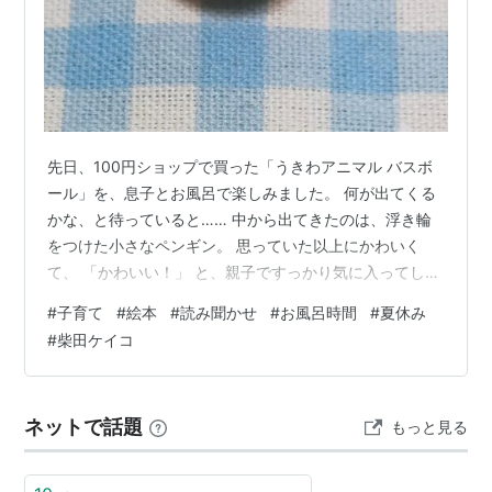
先日、100円ショップで買った「うきわアニマル バスボ
ール」を、息子とお風呂で楽しみました。 何が出てくる
かな、と待っていると…… 中から出てきたのは、浮き輪
をつけた小さなペンギン。 思っていた以上にかわいく
て、 「かわいい！」 と、親子ですっかり気に入ってしま
いました。 湯船にぷかぷか浮かべたり、浮き輪を外して
#
子育て
#
絵本
#
読み聞かせ
#
お風呂時間
#
夏休み
みたり。 小さなおまけなのに、しばらく夢中になって遊
#
柴田ケイコ
びました。 「ペンタくんみたい！」 遊んでいるうちに、
外した浮き輪をペンギンの頭にのせてみることに。 その
姿を見て、ふと思い出したのが、家にある柴田ケイコさ
ネットで話題
もっと見る
んの絵本『ドーナツペンタくん』です。 「ペンタくんみ
たい！」 お風呂から上がっ…