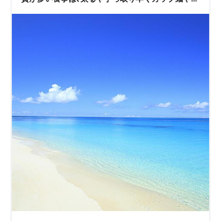
子・菓子パン素饂飩やきつねうどんで良いとすれ
ば結局食べ過ぎているのに蛋白質不足に成り肥満
や糖尿病に成りますし糖尿病は､認知症悪化の原因
に成ります。