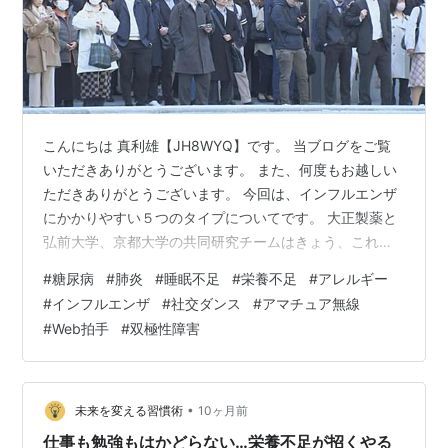
こんにちは 真利雄【JH8WYQ】です。 当ブログをご覧
いただきありがとうございます。 また、何度もお越しい
ただきありがとうございます。 今回は、インフルエンザ
にかかりやすい５つのタイプについてです。 大正製薬と
弘前大学、京都大学の共同研究チームはきょう、これま
での健康データからインフルエンザにかかりやすい人の
#
糖尿病
#
肺炎
#
睡眠不足
#
栄養不足
#
アレルギー
特徴を発表しました。 研究チームによりますと、20歳以
#
インフルエンザ
#
社交ダンス
#
アマチュア無線
上のおよそ1000人の健康データに基づいて、インフルエ
#
Web拍手
#
双極性障害
ンザにかかりやすい人を分析したということです。 その
結果、 （1）血糖が高い （2）肺炎を経験したことがある
（3）多忙・睡眠不足 （4）栄養不足 （5）アレルギーが
ある、といった…
•
未来を変える習慣術
10ヶ月前
仕事も勉強もはかどらない…栄養不足が招くやる