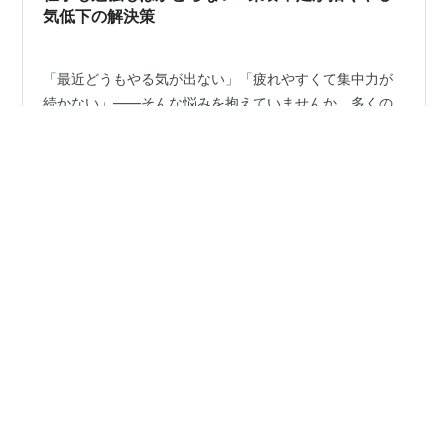
気低下の解決策
「最近どうもやる気が出ない」「疲れやすくて集中力が
続かない」――そんな悩みを抱えていませんか。多くの
人は「気持ちの問題」「性格のせい」だと考えがちです
が、実はその背後に栄養不足が潜んでいるケースが少な
くありません。 私自身もかつて、仕事や勉強に取り組み
たいのに体が重くて動けない時期がありました。睡眠を
#
栄養不足
#
疲れやすい
#
無気力
とっても改善せず、「怠け癖なのか」と自己嫌悪に陥る
日々。しかし食生活を見直し、必要な栄養素を意識的に
摂るようになってから、不思議なほどエネルギーが湧
小6 松江塾（高1他塾）ママブロガー あらいくまたんの笑門
き、毎日の行動力が戻ってきたのです。 この記事では、
•
来福【初代公認】
1年前
**「栄養不足 やる気 でない 対策」**をテーマに、なぜ
【朝起きれない⑥】プロテイン生活６か月報告。
栄養不足がやる気低下につながるのか、具体…
ピヨ子より、母にメチャメチャ効果出現中！