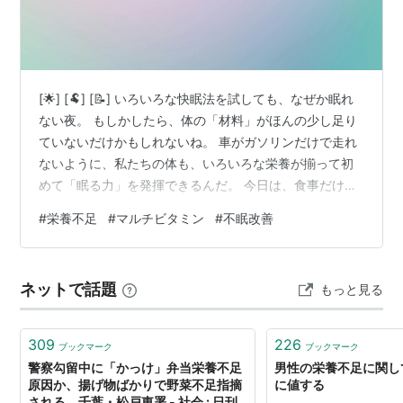
[🌟] [🐏] [📝] いろいろな快眠法を試しても、なぜか眠れ
ない夜。 もしかしたら、体の「材料」がほんの少し足り
ていないだけかもしれないね。 車がガソリンだけで走れ
ないように、私たちの体も、いろいろな栄養が揃って初
めて「眠る力」を発揮できるんだ。 今日は、食事だけで
は補いきれない栄養の隙間をどう埋めていくか、羊さん
#
栄養不足
#
マルチビタミン
#
不眠改善
がそっとメモしてきたよ。 [/📝] [🌙] 意外な盲点？「隠れ
栄養不足」と睡眠の関係🥗 お腹はいっぱいでも、体は栄
養を求めている 眠りのホルモンを作る「工場」の仕組み
ネットで話題
もっと見る
🏭 ビタミン・ミネラルは「大工さんの道具」 加工食品と
ミネラルの関係 マルチビタミンを賢く取り入れるコツ💊
「一点豪…
309
226
ブックマーク
ブックマーク
警察勾留中に「かっけ」弁当栄養不足
男性の栄養不足に関し
原因か、揚げ物ばかりで野菜不足指摘
に値する
される 千葉・松戸東署 - 社会 : 日刊