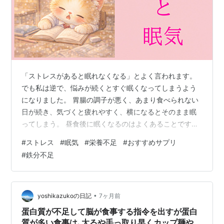
「ストレスがあると眠れなくなる」とよく言われます。
でも私は逆で、悩みが続くとすぐ眠くなってしまうよう
になりました。 胃腸の調子が悪く、あまり食べられない
日が続き、気づくと疲れやすく、横になるとそのまま眠
ってしまう。 昼食後に眠くなるのはよくあることです
が、最近は時間や食後に関係なく眠気がくる。 そこで思
#
ストレス
#
眠気
#
栄養不足
#
おすすめサプリ
ったのが、 ストレスで栄養が足りなくなり、体が回復を
#
鉄分不足
求めて「休ませて」と言っているのでは？ ということで
した。 栄養不足になると、眠くなりやすいの？ 結論から
言うと、なります。 体と脳は、エネルギーや栄養が足り
なくなると「これ以上動くと危険」と判断し、活動をセ
•
yoshikazukoの日記
7ヶ月前
ーブする方向に働きます。 その結果と…
蛋白質が不足して脳が食事する指令を出すが蛋白
質が多い食事は､太るや手っ取り早くカップ麺や菓