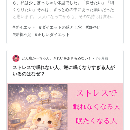
ら、私は少しぽっちゃり体型でした。「痩せたい」「細
くなりたい」それは、ずっと心の中にあった願いだった
と思います。 大人になってからも、その気持ちは変わら
ず、細い人を見るたびに、どこか羨ましさを感じていま
#
ダイエット
#
ダイエットの落とし穴
#
激やせ
した。 痩せ始めた頃は、正直うれしかった ストレスから
#
栄養不足
#
正しいダイエット
下痢が続き、体重が落ち始めた頃。今思えば決して健康
的な痩せ方ではなかったけれど、当時の私は、素直に喜
んでいました。 ・前より細いズボンが履ける・ファッシ
ョンの幅が広がる・エラが張っていた顔がすっきりし
•
どん底かーちゃん、きれいをあきらめない！
7ヶ月前
て、髪型が似合うようになった 自己満…
ストレスで眠れない人、逆に眠くなりすぎる人が
いるのはなぜ？