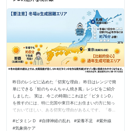
昨日のレシピに込めた「切実な理由」 昨日はレンジで簡
単にできる「鮭のちゃんちゃん焼き風」レシピをご紹介
しました。 実は、今この時期にこれほど「ビタミンD」
を推すのには、特に北国や東日本にお住まいの方に知っ
ておいてほしい、ある切実な理由があるんです。 「春先
はいつも頭痛がひどい」「低気圧が来ると起き上がれな
#
ビタミン D
#
自律神経の乱れ
#
栄養不足
#
紫外線
い……」 そんなお天気の不調（気象病）、実はあなたの
#
気象病ケア
「ビタミンD貯金」が底をついているサインかもしれませ