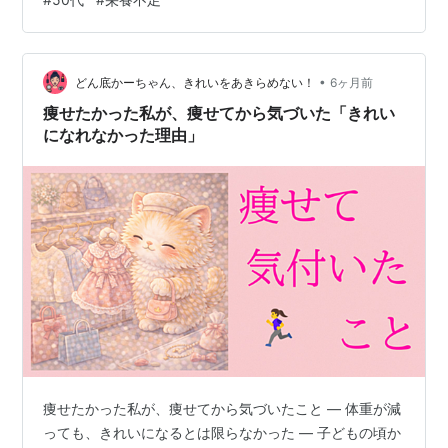
B群が不足している可能性があります。 ② めまい・立ち
くらみ 鉄分不足のサインかもしれません。 ③ 集中力が
続かない ミネラル不足が影響することもあります。 ④
•
筋肉が落ちてきた タンパク質不足も考えられます。 自分
どん底かーちゃん、きれいをあきらめない！
6ヶ月前
でできる簡単チェック 主食・主菜・副菜を毎食そろえて
痩せたかった私が、痩せてから気づいた「きれい
いるか 肉・魚…
になれなかった理由」
痩せたかった私が、痩せてから気づいたこと ― 体重が減
っても、きれいになるとは限らなかった ― 子どもの頃か