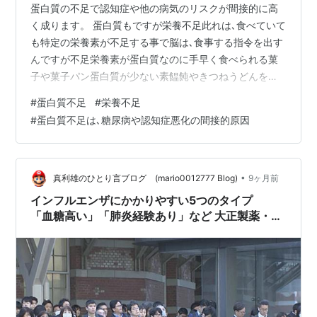
蛋白質の不足で認知症や他の病気のリスクが間接的に高
く成ります。 蛋白質もですが栄養不足此れは､食べていて
も特定の栄養素が不足する事で脳は､食事する指令を出す
んですが不足栄養素が蛋白質なのに手早く食べられる菓
子や菓子パン蛋白質が少ない素饂飩やきつねうどんを食
べてしまうとお腹いっぱいに成っても未だ蛋白質が不足
#
蛋白質不足
#
栄養不足
していますのでまた直ぐに食事する指令を出すんです。
#
蛋白質不足は､糖尿病や認知症悪化の間接的原因
蛋白質が多い食事は､ミネラルやビタミンの多い食品も多
いですが手っ取り早く脳の食事をする様に出す指令を止
め様とし菓子や菓子パンや素饂飩やきつねうどんを食べ
てしまうとお腹いっぱいに成っても未だ蛋白質が不足し
•
真利雄のひとり言ブログ (mario0012777 Blog)
9ヶ月前
ている状態ですのでまた直ぐに食事する指令…
インフルエンザにかかりやすい5つのタイプ
「血糖高い」「肺炎経験あり」など 大正製薬・弘
前大学・京都大学の共同研究チームが発表