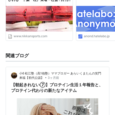
スポーツ
www.nikkansports.com
anond.hatelabo.jp
関連ブログ
小6 松江塾（高1他塾）ママブロガー あらいくまたんの笑門
•
来福【初代公認】
3ヶ月前
【朝起きれない⑦】プロテイン生活１年報告と、
プロテイン代わりの新たなアイテム