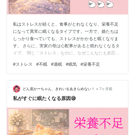
私はストレスが続くと、食事がとれなくなり、栄養不足
になって異常に眠くなるタイプです。一方で、娘たちは
しっかり食べていても、ストレスがかかると眠くなりま
す。 さらに、実家の母は心配事があると眠れなくなるタ
イプ。 同じ「ストレス」なのに、なぜこんなにも反応が
違うのでしょうか。 ストレスが体に与える影響は「逃げ
#
ストレス
#
不眠
#
過眠
#
眠気
#
栄養不足
る or 立ち向かう」 ストレスを感じると、体は無意識にど
ちらかの反応を選びます。 緊張を高める方向 エネルギー
を節約する方向 この違いが、「眠れない」と「眠くな
•
る」の差につながります。 ストレスで眠れなくなる場合
どん底かーちゃん、きれいをあきらめない！
7ヶ月前
の理由 ① 頭が休まらない（交感神経が優位） 心配事や
私がすぐに眠たくなる原因😪
不安があると、脳はずっと「…