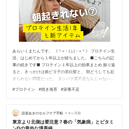
あらいくまたんです。 《＾=・(⊥)・=＾》 プロテイン生
活、はじめてから１年以上が経ちました。 ■こちらの記
事の続きです■ プロテイン１年以上の効果まとめ 振り返
ると、きっかけは娘ピヨ子の若白髪と、 朝どうしても起
きられない問題だった。 タンパク質不足なんじゃない
か、という仮説のもと、 恐る恐るはじめたプロテイン生
#
プロテイン
#
焼き海苔
#
栄養不足
活。 結果から言うと、 ピヨ子にはかなり合っていた。
髪にツヤが出て、しっとりするようになった。 朝、目覚
ましの音が脳に届くようになった。 ニキビも落ち着いて
•
きた。 毛先が白くて根元が黒い髪の毛も、見つかるよう
設楽あきのセルフケア手帖
4ヶ月前
になってきた。 母も、睡眠不足でも翌日動けるようにな
東京より北側は要注意？春の「気象病」とビタミ
った。 肌のハリが戻…
ンDの意外な境界線