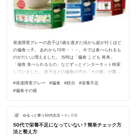
発達障害グレーの息子は1歳を過ぎた頃から超が付くほど
の偏食っ子。 あれから10年・・・。今では食べられるも
のがだいぶ増えました。 当時は「偏食 こども 将来」
「偏食 食べられるもの」などずっとインターネット検索
していました。 息子ほどの偏食の子の「その後」が書か
れた内容が当時はほぼなく、途方に暮れていました。 今
#
発達障害グレー
#
偏食
#
鉄分
#
栄養不足
私と同じようにお子さんの偏食で困っている方が、この
#
偏食その後
記事を読んで少しでも参考にしていただけたら嬉しく思
います。 （もちろん、個人差があることはご了承くださ
い） ① 偏食スタート ② 保育園で困った話 ③ 小学生の
今 ④ 親の気持ち ① 偏食スタート 0歳10か月頃・・・
•
ゆるっと整う50代生活
6ヶ月前
離乳食の進みも順調…
50代で栄養不足になっていない？簡単チェック方
法と整え方