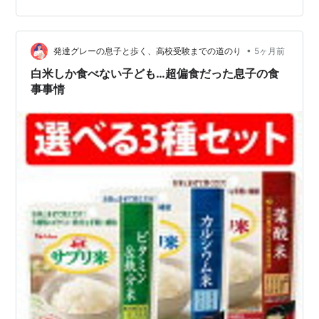
ん。 「北緯35度の壁」をご存知ですか？ 日本には、ビ
タミンD生成における「北緯35度の壁」というものが存
在します。 北緯35度とは だいたい東京・名古屋・京都
•
発達グレーの息子と歩く、高校受験までの道のり
5ヶ月前
あたりを結ぶ線 研究データによ…
白米しか食べない子ども…超偏食だった息子の食
事事情