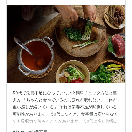
50代で栄養不足になっていない？簡単チェック方法と整
え方 「ちゃんと食べているのに疲れが取れない」「体が
重い感じが続いている」 それは栄養不足が関係している
可能性があります。 50代になると、食事量は変わらなく
ても吸収力が落ちることがあります。 50代に多い栄養不
足のサイン ① 朝からだるい エネルギーを作るビタミン
#
50代
#
栄養不足