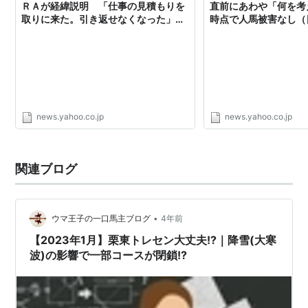
ＲＡが経緯説明 「仕事の見積もりを
直前にあわや「何を考
取りに来た。引き返せなくなった」
時点で人馬被害なし（
（デイリースポーツ） - Yahoo!ニュー
- Yahoo!ニュース
ス
news.yahoo.co.jp
news.yahoo.co.jp
関連ブログ
•
ウマ王子の一口馬主ブログ
4年前
【2023年1月】栗東トレセン大丈夫!?｜降雪(大寒
波)の影響で一部コースが閉鎖!?