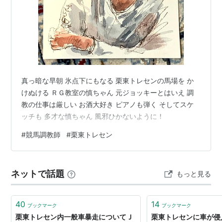
真っ暗な早朝 氷点下にもなる 栗東トレセンの馬場を か
けぬける ＲＧ教室の慎ちゃん 元ジョッキーとはいえ 調
教の仕事は厳しい お酒大好き ピアノも弾く そしてスケ
ッチも 多才な慎ちゃん 風邪ひかないように！
#
競馬調教師
#
栗東トレセン
ネットで話題
もっと見る
40
14
ブックマーク
ブックマーク
栗東トレセン内一般車暴走についてＪ
栗東トレセンに車が侵