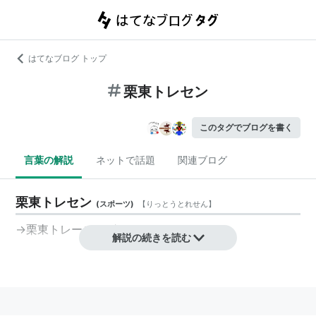
はてなブログ トップ
栗東トレセン
このタグでブログを書く
言葉の解説
ネットで話題
関連ブログ
栗東トレセン
(
スポーツ
)
【
りっとうとれせん
】
→
栗東トレーニングセンター
解説の続きを読む