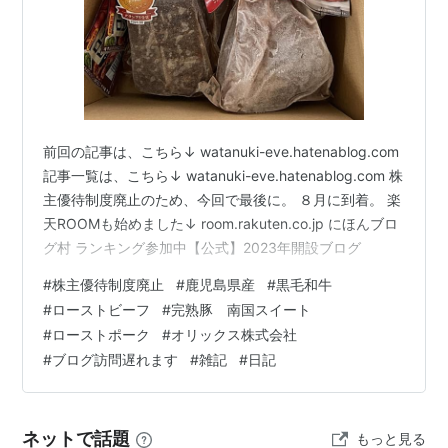
前回の記事は、こちら↓ watanuki-eve.hatenablog.com
記事一覧は、こちら↓ watanuki-eve.hatenablog.com 株
主優待制度廃止のため、今回で最後に。 ８月に到着。 楽
天ROOMも始めました↓ room.rakuten.co.jp にほんブロ
グ村 ランキング参加中【公式】2023年開設ブログ
#
株主優待制度廃止
#
鹿児島県産
#
黒毛和牛
#
ローストビーフ
#
完熟豚 南国スイート
#
ローストポーク
#
オリックス株式会社
#
ブログ訪問遅れます
#
雑記
#
日記
ネットで話題
もっと見る