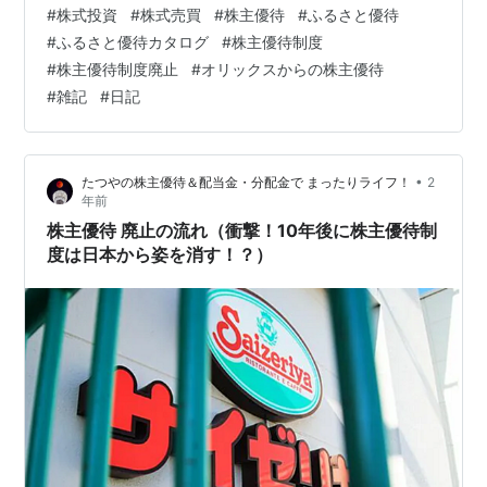
#
株式投資
#
株式売買
#
株主優待
#
ふるさと優待
#
ふるさと優待カタログ
#
株主優待制度
#
株主優待制度廃止
#
オリックスからの株主優待
#
雑記
#
日記
•
たつやの株主優待＆配当金・分配金で まったりライフ！
2
年前
株主優待 廃止の流れ（衝撃！10年後に株主優待制
度は日本から姿を消す！？）