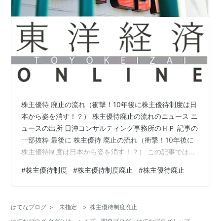
株主優待 廃止の流れ（衝撃！10年後に株主優待制度は日
本から姿を消す！？） 株主優待廃止の流れのニュース ニ
ュースの出所 日沖コンサルティング事務所のＨＰ 記事の
一部抜粋 最後に 株主優待 廃止の流れ（衝撃！10年後に
株主優待制度は日本から姿を消す！？） この記事では、
サイゼリヤの株主優待が廃止された事件をキッカケに、
#
株主優待制度
#
株主優待制度廃止
#
株主優待廃止
日沖コンサルティング事務所の代表「日沖 健」さんか
ら、衝撃的な記事「10年後に株主優待制度は日本から姿
を消す」が出ていて、本当かいなぁ！？ この先生は絶対
はてなブログ
>
未指定
>
株主優待制度廃止
間違ったコメント出してるわと思ったので、報告してお