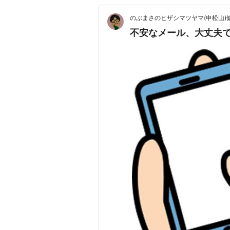
のぶまさのヒザシマツヤマ(申松山)
不安なメール、大丈夫