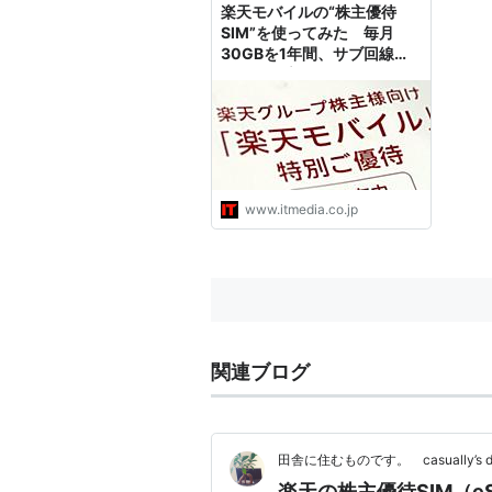
楽天モバイルの“株主優待
SIM”を使ってみた 毎月
30GBを1年間、サブ回線の
運用に最適
www.itmedia.co.jp
関連ブログ
田舎に住むものです。 casually’s di
楽天の株主優待SIM（e