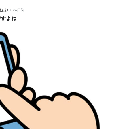
•
健忘録
24日前
ですよね