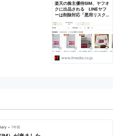
楽天の株主優待SIM、ヤフオ
クに出品される LINEヤフ
ーは削除対応「悪用リスク等
を鑑み」
www.itmedia.co.jp
•
ary
1年前
SIM）が来ました。