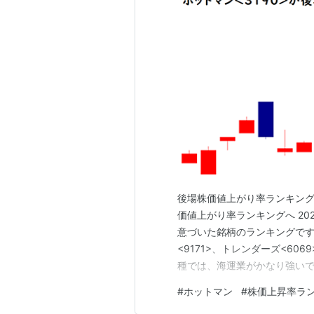
後場株価値上がり率ランキング こ
価値上がり率ランキングへ 20
意づいた銘柄のランキングです。
<9171>、トレンダーズ<60
種では、海運業がかなり強いで
9,000円台の価格帯のものが
#
ホットマン
#
株価上昇率ラ
す。 日経平均株価は前日比-6.3