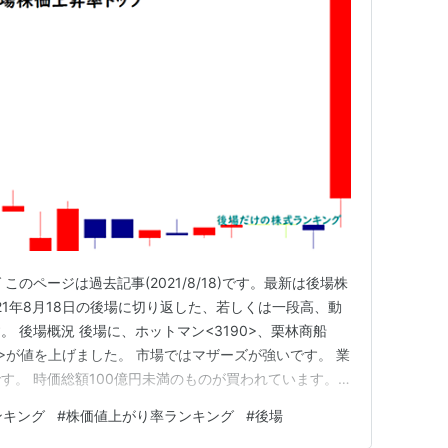
のページは過去記事(2021/8/18)です。最新は後場株
21年8月18日の後場に切り返した、若しくは一段高、動
 後場概況 後場に、ホットマン<3190>、栗林商船
69>が値を上げました。 市場ではマザーズが強いです。 業
す。 時価総額100億円未満のものが買われています。
強いです。 後場に年初来高値を付けた銘柄は29銘柄で
ンキング
#
株価値上がり率ランキング
#
後場
9円の27,418.08円で始まり終値は前日比+161.…