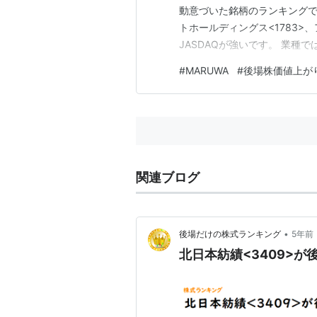
動意づいた銘柄のランキングです
トホールディングス<1783>
JASDAQが強いです。 業種
以上のものが買われています。 
#
MARUWA
#
後場株価値上が
来高値を付けた銘柄は17銘柄です
関連ブログ
•
後場だけの株式ランキング
5年前
北日本紡績<3409>が後