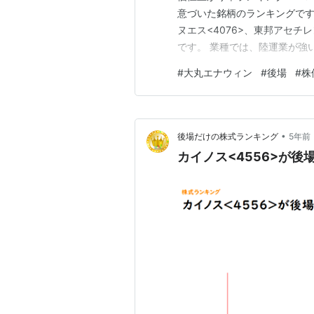
意づいた銘柄のランキングです。
ヌエス<4076>、東邦アセチ
です。 業種では、陸運業が強
す。 20,000円以上の価格
#
大丸エナウィン
#
後場
#
株
銘柄です。 日経平均株価は前日比+
•
後場だけの株式ランキング
5年前
カイノス<4556>が後場