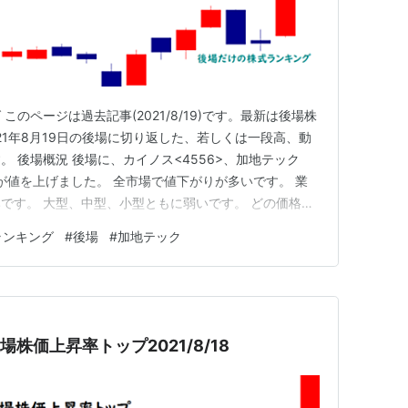
のページは過去記事(2021/8/19)です。最新は後場株
21年8月19日の後場に切り返した、若しくは一段高、動
 後場概況 後場に、カイノス<4556>、加地テック
4>が値を上げました。 全市場で値下がりが多いです。 業
です。 大型、中型、小型ともに弱いです。 どの価格帯
来高値を付けた銘柄は12銘柄です。 日経平均株価は前日
ランキング
#
後場
#
加地テック
で始まり終値は前日比-304.74円の27,281.1…
場株価上昇率トップ2021/8/18