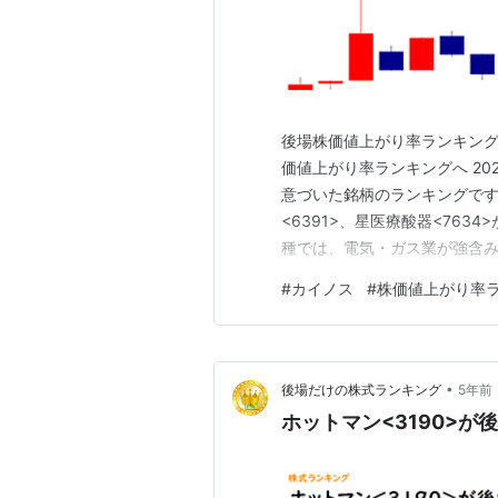
後場株価値上がり率ランキング こ
価値上がり率ランキングへ 20
意づいた銘柄のランキングです。
<6391>、星医療酸器<763
種では、電気・ガス業が強含み
も売り優勢です。 後場に年初
#
カイノス
#
株価値上がり率
比-187.33円の27,398.58円
•
後場だけの株式ランキング
5年前
ホットマン<3190>が後