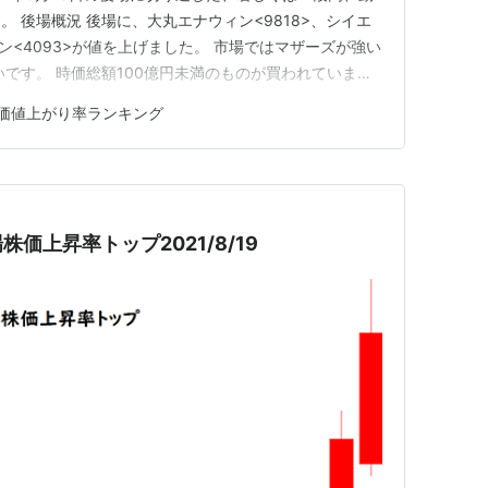
 後場概況 後場に、大丸エナウィン<9818>、シイエ
レン<4093>が値を上げました。 市場ではマザーズが強い
いです。 時価総額100億円未満のものが買われていま
帯のものが強いです。 後場に年初来高値を付けた銘柄は38
価値上がり率ランキング
179.85円の27,193.10円で始まり終値は前日…
株価上昇率トップ2021/8/19