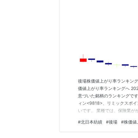
後場株価値上がり率ランキング こ
価値上がり率ランキングへ 20
意づいた銘柄のランキングです。
ィン<9818>、リミックスポイ
いです。 業種では、保険業が
ています。 20,000円以上
#
北日本紡績
#
後場
#
株価値
は41銘柄です。 日経平均株価は前