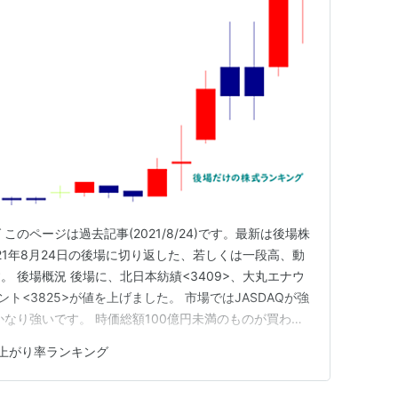
のページは過去記事(2021/8/24)です。最新は後場株
21年8月24日の後場に切り返した、若しくは一段高、動
 後場概況 後場に、北日本紡績<3409>、大丸エナウ
ント<3825>が値を上げました。 市場ではJASDAQが強
かなり強いです。 時価総額100億円未満のものが買われ
の価格帯のものが強いです。 後場に年初来高値を付けた銘柄
上がり率ランキング
日比+158.99円の27,653.23円で始ま…