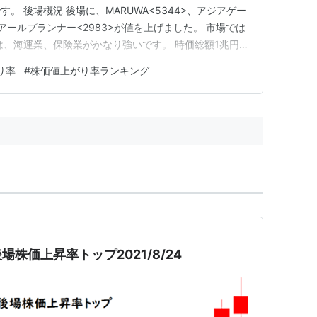
。 後場概況 後場に、MARUWA<5344>、アジアゲー
、アールプランナー<2983>が値を上げました。 市場では
では、海運業、保険業がかなり強いです。 時価総額1兆円
20,000円以上の価格帯のものが強いです。 後場に年初
り率
#
株価値上がり率ランキング
。 日経平均株価は前日比-50.00円の29,…
場株価上昇率トップ2021/8/24