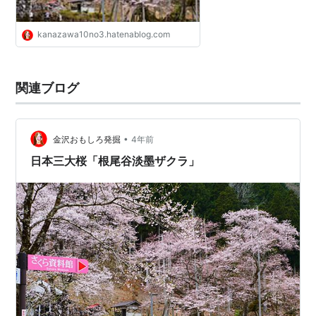
kanazawa10no3.hatenablog.com
関連ブログ
•
金沢おもしろ発掘
4年前
日本三大桜「根尾谷淡墨ザクラ」