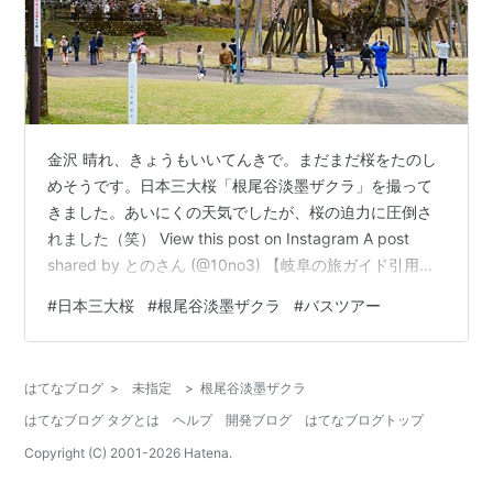
金沢 晴れ、きょうもいいてんきで。まだまだ桜をたのし
めそうです。日本三大桜「根尾谷淡墨ザクラ」を撮って
きました。あいにくの天気でしたが、桜の迫力に圧倒さ
れました（笑） View this post on Instagram A post
shared by とのさん (@10no3) 【岐阜の旅ガイド引用】
樹齢1500余年を誇る孤高の桜。継体天皇お手植えの桜と
#
日本三大桜
#
根尾谷淡墨ザクラ
#
バスツアー
伝えられ、薄いピンクのつぼみが、満開になれば白に、
そして散り際には淡い墨色になることから淡墨桜と名付
けられたと言われています。樹高17.3ｍ、幹回9.4ｍの大
はてなブログ
>
未指定
>
根尾谷淡墨ザクラ
木は、山梨県の「山高神代桜」と福島県「三春滝桜」と
はてなブログ タグとは
ヘルプ
開発ブログ
はてなブログトップ
並んで日本三大桜のひとつに数え…
Copyright (C) 2001-
2026
Hatena.