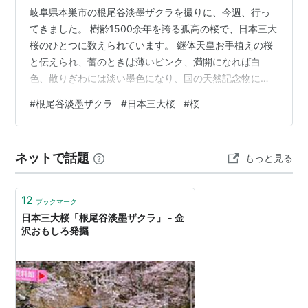
岐阜県本巣市の根尾谷淡墨ザクラを撮りに、今週、行っ
てきました。 樹齢1500余年を誇る孤高の桜で、日本三大
桜のひとつに数えられています。 継体天皇お手植えの桜
と伝えられ、蕾のときは薄いピンク、満開になれば白
色、散りぎわには淡い墨色になり、国の天然記念物に指
定されています。 夜明け前に到着しましたが、すでに数
#
根尾谷淡墨ザクラ
#
日本三大桜
#
桜
名の方がLEDライトを使って撮影されていました。昨日
から満開になったベストのタイミングです。 花や枝ぶり
はもちろん素晴らしいのですが、周囲9.4mの巨大な幹か
ネットで話題
もっと見る
ら発せられる大地のエネルギーに圧倒されます。 K-
3+DA★16-50 2022/4 根尾谷淡墨ザクラ たくさんの人が
訪れる理由がよく…
12
ブックマーク
日本三大桜「根尾谷淡墨ザクラ」 - 金
沢おもしろ発掘