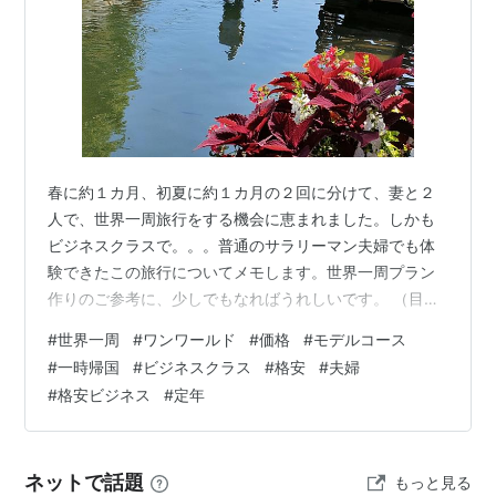
春に約１カ月、初夏に約１カ月の２回に分けて、妻と２
人で、世界一周旅行をする機会に恵まれました。しかも
ビジネスクラスで。。。普通のサラリーマン夫婦でも体
験できたこの旅行についてメモします。世界一周プラン
作りのご参考に、少しでもなればうれしいです。 （目
次） （旅行再開） 東京⇒（他エアライン）ロサンゼルス
#
世界一周
#
ワンワールド
#
価格
#
モデルコース
⑧後半：ロサンゼルス⇒マドリード マドリード４泊 ⑨
#
一時帰国
#
ビジネスクラス
#
格安
#
夫婦
後半：マドリード⇒モロッコ・マラケシュ マラケシュ３
#
格安ビジネス
#
定年
泊 ⑩後半：マラケシュ⇒（鉄道）カサブランカ カサブラ
ンカ２泊 ⑪後半：カサブランカ⇒ミラノ コモ湖 ３泊 ⑫
後半：ミラノ⇒（他エアライン）シチリア・パレルモ パ
ネットで話題
もっと見る
レルモ３泊 ⑬後半：パレルモ…