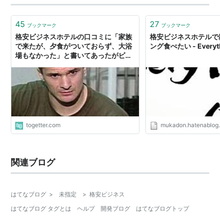
45
27
ブックマーク
ブックマーク
格安ビジネスホテルの口コミに「家族
格安ビジネスホテルで
で来たが、夕食がついておらず、大浴
ング食べたい - Everyt
場もなかった」と書いてあったがビジ
ホに何を求めているんだ？
togetter.com
mukadon.hatenablog.
関連ブログ
はてなブログ
>
未指定
>
格安ビジネス
はてなブログ タグとは
ヘルプ
開発ブログ
はてなブログトップ