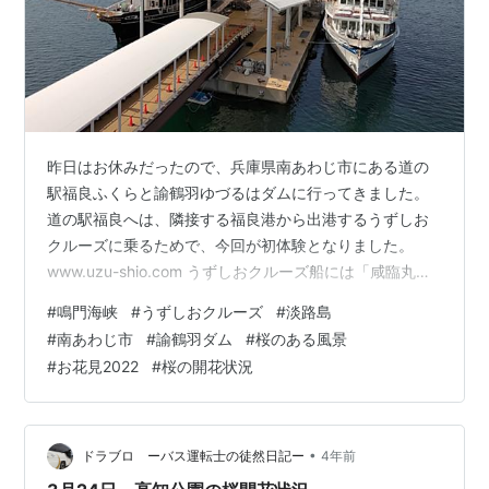
昨日はお休みだったので、兵庫県南あわじ市にある道の
駅福良ふくらと諭鶴羽ゆづるはダムに行ってきました。
道の駅福良へは、隣接する福良港から出港するうずしお
クルーズに乗るためで、今回が初体験となりました。
www.uzu-shio.com うずしおクルーズ船には「咸臨丸か
んりんまる」と「日本丸にっぽんまる」という2隻の船が
#
鳴門海峡
#
うずしおクルーズ
#
淡路島
あるのですが、今回乗船したのは「日本丸」でした。白
#
南あわじ市
#
諭鶴羽ダム
#
桜のある風景
い帆船をイメージしたような船で、オープンデッキやア
#
お花見2022
#
桜の開花状況
ッパーデッキからの眺めもとても良かったです。 福良港
に停泊中の2隻のうずしおクルーズ船。今回乗船したのは
「日本丸」 福良港を出港すると、20分ほどで鳴門海峡に
到着します。徳島県鳴門市…
•
ドラブロ ーバス運転士の徒然日記ー
4年前