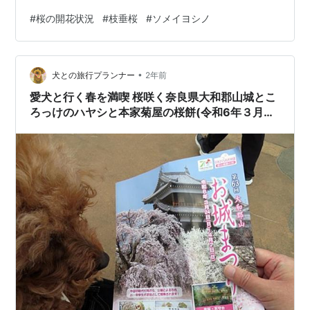
をつけていました。 ソメイヨシノは、日当たりにもより
#
桜の開花状況
#
枝垂桜
#
ソメイヨシノ
ますが、五部咲きくらいで、 来週には満開になりそうで
す。 帰りがけに寄ったカフェで。 カフェオレに、オマケ
についたシフォンケーキによもぎが入っていて、 春らし
•
い香りがしました。 ナチュラルシフォンケーキ 乳製品不
犬との旅行プランナー
2年前
使用 お菓子 シフォンケーキ スイーツ ギフト 介護食 初回
愛犬と行く春を満喫 桜咲く奈良県大和郡山城とこ
限定 お試し 6個…
ろっけのハヤシと本家菊屋の桜餅(令和6年３月31
日)