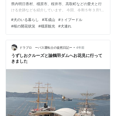
県内明日香村、橿原市、桜井市、高取町などの愛犬と行
ける史跡などを紹介しています。 今回、令和５年３月19
日(日)の奈良県橿原市にある大和三山の一つ、耳成山の耳
#
犬のいる暮らし
#
耳成山
#
トイプードル
成山公園の春の風景を紹介します🐶 愛犬🐶との散歩にも
#
桜の開花状況
#
橿原観光
#
犬連れ
最適な耳成山公園の桜も紹介します🐶 なお、耳成山公園
周辺での犬のマナーは必須です。 １ 耳成山公園の春の風
景 耳成山と古池 本日は、暖かいそよ風が吹き湖面は少し
揺れている中、公園内に、ユキヤナギが咲きだしまし
•
ドラブロ ーバス運転士の徒然日記ー
4年前
た。 古池から東の方向…
うずしおクルーズと諭鶴羽ダムへお花見に行って
きました