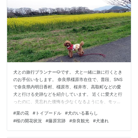
犬との旅行プランナー🐶です。 犬と一緒に旅に行くとき
のお手伝いをします。 奈良県橿原市在住で、普段、SNS
で奈良県内明日香村、橿原市、桜井市、高取町などの愛
犬と行ける史跡などを紹介しています。 近くに愛犬と行
ったのに、見忘れた後悔を少なくなるようにを、モット
ーに書いています。 今回は、令和６年３月30日（土）16
#
菜の花
#
トイプードル
#
犬のいる暮らし
時頃に奈良県橿原市にある藤原宮跡の菜の花畑と桜🌸を
#
桜の開花状況
#
藤原宮跡
#
奈良観光
#
犬連れ
愛犬🐶と見に行ってきましたので菜の花と桜🌸の開花状
況をお知らせします。 なお、藤原宮跡周辺の犬のマナー