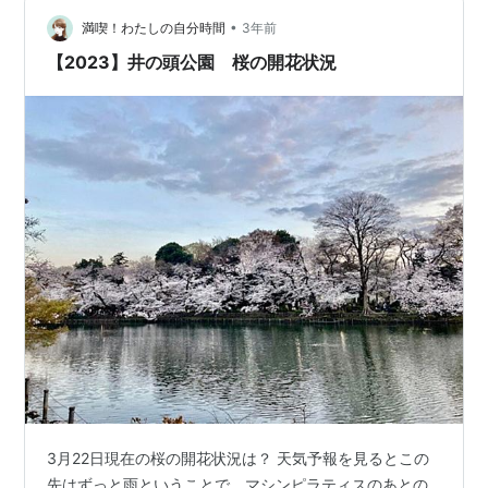
は必須です。 １ 藤原宮跡の菜の花開花状況（西側の菜の
花畑②） やっと満開になった菜の花畑。奥に望めるの醍
•
満喫！わたしの自分時間
3年前
醐池の土手と右奥に大和三山の…
【2023】井の頭公園 桜の開花状況
3月22日現在の桜の開花状況は？ 天気予報を見るとこの
先はずっと雨ということで、マシンピラティスのあとの