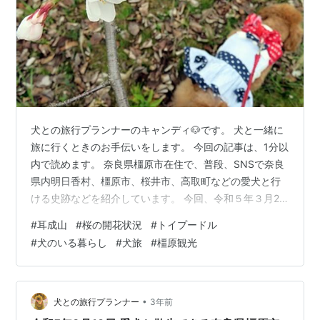
犬との旅行プランナーのキャンディ🐶です。 犬と一緒に
旅に行くときのお手伝いをします。 今回の記事は、1分以
内で読めます。 奈良県橿原市在住で、普段、SNSで奈良
県内明日香村、橿原市、桜井市、高取町などの愛犬と行
ける史跡などを紹介しています。 今回、令和５年３月21
日(火)の奈良県橿原市にある大和三山の一つ、耳成山の耳
#
耳成山
#
桜の開花状況
#
トイプードル
成山公園の春の風景を愛犬と紹介します🐶 なお、耳成山
#
犬のいる暮らし
#
犬旅
#
橿原観光
公園周辺での犬のマナーは必須です。 １ 耳成山公園の春
の風景 耳成山公園の古池に映る逆耳成山。本日は、ひさ
しぶりに水草が少なくきれいに耳成山が映り込んでいま
す。（昨年は、水草で逆耳成山が見れませんでした。）
•
犬との旅行プランナー
3年前
少し、桜の木がピンクに色…