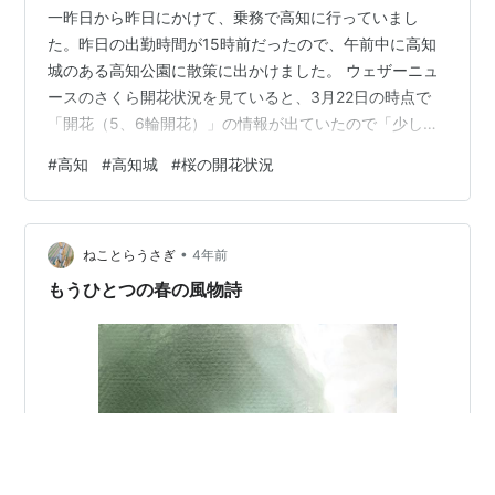
一昨日から昨日にかけて、乗務で高知に行っていまし
た。昨日の出勤時間が15時前だったので、午前中に高知
城のある高知公園に散策に出かけました。 ウェザーニュ
ースのさくら開花状況を見ていると、3月22日の時点で
「開花（5、6輪開花）」の情報が出ていたので「少しは
お花見気分を味わえるかな？」と思い、実際に出かけて
#
高知
#
高知城
#
桜の開花状況
みたという具合です。 高知公園の入口は桜まつりの際に
使われるようなピンク色の行灯が立っていました。春の
観光シーズンに向けて準備万端という感じですね。 高知
•
公園に入ってすぐ。高知城の天守閣を見上げる石段の途
ねことらうさぎ
4年前
中では、かなり開花が進んでいる桜もありました。高知
もうひとつの春の風物詩
城の天守閣をバックに写真を撮るとSNS映…