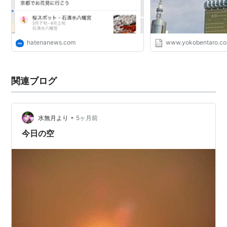
hatenanews.com
www.yokobentaro.c
関連ブログ
•
水無月より
5ヶ月前
今日の空