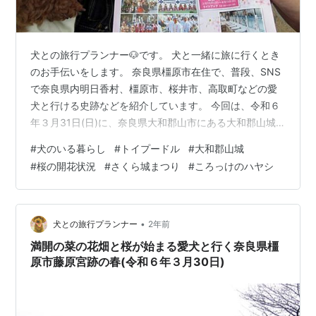
犬との旅行プランナー🐶です。 犬と一緒に旅に行くとき
のお手伝いをします。 奈良県橿原市在住で、普段、SNS
で奈良県内明日香村、橿原市、桜井市、高取町などの愛
犬と行ける史跡などを紹介しています。 今回は、令和６
年３月31日(日)に、奈良県大和郡山市にある大和郡山城
に桜🌸を見に愛犬🐶と行ってきたので紹介します。 な
#
犬のいる暮らし
#
トイプードル
#
大和郡山城
お、途中、大和郡山市内にあるコロッケ店の老舗「ころ
#
桜の開花状況
#
さくら城まつり
#
ころっけのハヤシ
っけのハヤシ 」でコロッケなどをテイクアウトしたり銘
菓菊屋で桜餅を買うなど色々、愛犬と楽しみました。 な
お、大和郡山市内での犬のマナーは必須です! 1 おすすめ
(1)桜の開花状況と今後の予想 第63回お城まつりのちら
•
犬との旅行プランナー
2年前
し。3月24日（日）…
満開の菜の花畑と桜が始まる愛犬と行く奈良県橿
原市藤原宮跡の春(令和６年３月30日)