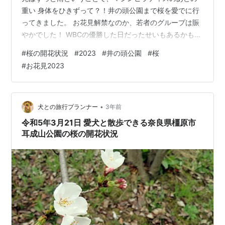
重い 身体をひきずって？！井の頭公園まで桜を愛でに行
ってきました。 お花見解禁なのか、若者のグループは賑
やかでした！ WBCの優勝した日だったせいもあるかもし
れませんが(^-^; 帰宅するとニュースでもちょうど、22日
#
桜の開花状況
#
2023
#
井の頭公園
#
桜
が東京の桜の【満開】日だと流れていました よ。そんな
#
お花見2023
グッドタイミングの桜たちをどうぞ♬ 整然と並ぶアヒル
と桜も、なんだかシュール！ 夕方ですでに雲も広がって
いる時間帯でしたので、いまひとつ空が暗いのが残念で
す。 でも、久しぶりのお花見を満喫する人々の晴れやか
•
犬との旅行プランナー
3年前
な笑顔が、とても印象…
令和5年3月21日 愛犬と散歩できる奈良県橿原市
耳成山公園の桜の開花状況