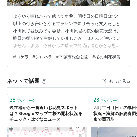
ようやく晴れたって感じです😃。明後日の日曜日は15年
以上の付き合いとなるマラソンで知り合った友人たちと
小田原で昼飲みです😊😊。小田原城の桜の開花状況は、
昨日の朝NHKで中継していましたが、ほとんど咲いてい
ません。まあ、今日からの晴天で開花は進むかとは思い
ますが。 と言う事で、場所が違えば桜の開花状況もガラ
#
コゲラ
#
シロハラ
#
平塚市総合公園
#
桜の開花状況
ッと変わるのですが、野鳥観察のフィールドのひとつ平
塚市総合公園の桜の開花状況を見に行って来ました。 桜
が咲いている場所はそれなりに咲いておりますが、咲い
ネットで話題
もっと見る
ていない場所は全然咲いていない木もあったりとまちま
ちです。 満開になると見事な枝垂桜となるこちらの巨木
は全然、ほとんど花が咲いていません。 ま…
36
28
ブックマーク
ブックマーク
現在地から一番近いお花見スポット
四月二日（日）の隅田
は？ Google マップで桜の開花状況を
状況＋海鮮の麻婆春雨煮
チェック - はてなニュース
まで百万歩