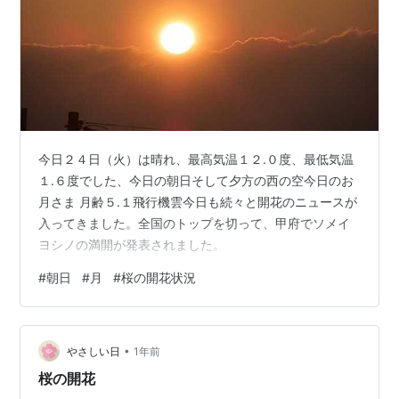
今日２４日（火）は晴れ、最高気温１２.０度、最低気温
１.６度でした、今日の朝日そして夕方の西の空今日のお
月さま 月齢５.１飛行機雲今日も続々と開花のニュースが
入ってきました。全国のトップを切って、甲府でソメイ
ヨシノの満開が発表されました。
#
朝日
#
月
#
桜の開花状況
•
やさしい日
1年前
桜の開花