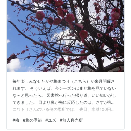
毎年楽しみなせたがや梅まつり（こちら）が来月開催さ
れます。 そういえば、今シーズンはまだ梅を見ていない
な～と思ったら。 図書館へ行った帰り道、いい匂いがし
てきました。 目より鼻が先に反応したのは、さすが私。
ニワトリさんのいる例の場所では、 先日、水菜100円を
買ったばかりですが、 今日はユズがありました。 4個
#
梅
#
梅の季節
#
ユズ
#
無人直売所
100円。巡り合えてよかったわ～。 このあと、高田馬場
遠征。 激ウマのションペイナイ（牛乳プリン）を食べて