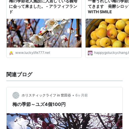
梅の季節老人施設に入居している義母
一番うれしい梅の季節
に会って来ました。 - アラフィフラン
てきます 発酵シロップ
ド
WITH SMILE
www.luckylife777.net
happygoluckychang.
関連ブログ
•
ホリスティックライフ in 世田谷
6ヶ月前
梅の季節～ユズ4個100円