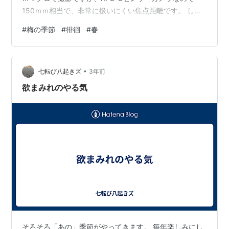
150ｍｍ相当で、非常に扱いにくい焦点距離です。 しか
も、デカくて重い金属製。 マクロレンズなので、アップ
#
梅の季節
#
徘徊
#
春
で撮影するとこんな感じです。 このレンズ、古くて傷も
曇りも有るのですが・・・どうでしょう？ タム９のとろ
ける様なボケ方は無理みたいですが、ボケ具合はまあま
•
あかな？ 開放で撮れば良いのかも？ なにせ、一万円で手
七転び八起きズ
3年前
に入れたレンズですから贅沢は言えません(*_*; 足元には
欲まみれのやる気
タンポポ？ 花が…
そろそろ「あの」季節がやってきます。 毎年楽しみにし