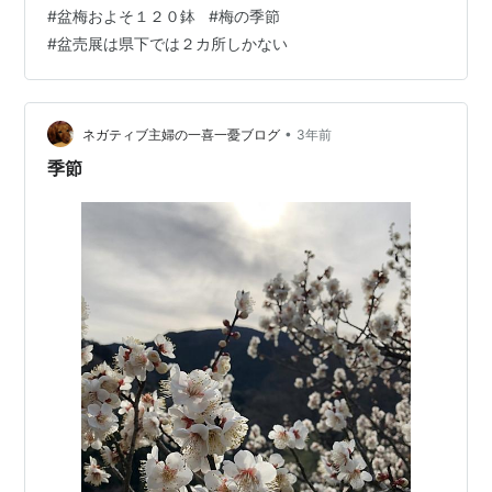
（Ｈ２６． ２． ８ ＳＢ９３２ＳＨ撮影）
#
盆梅およそ１２０鉢
#
梅の季節
#
盆売展は県下では２カ所しかない
•
ネガティブ主婦の一喜一憂ブログ
3年前
季節