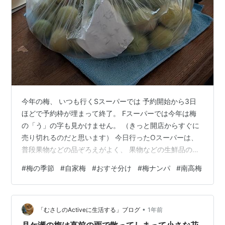
今年の梅、 いつも行くSスーパーでは 予約開始から3日
ほどで予約枠が埋まって終了。 Fスーパーでは今年は梅
の「う」の字も見かけません。 （きっと開店からすぐに
売り切れるのだと思います） 今日行ったOスーパーは、
普段果物などの品ぞろえがよく、 果物などの生鮮品の持
ちがよいのですが、 今日、平台に置いてあった梅たち
#
梅の季節
#
自家梅
#
おすそ分け
#
梅ナンパ
#
南高梅
は、 白加賀は綺麗でしたが4袋しかない。 南高梅は全部
で10袋弱ありましたが 傷が多く熟れ具合も袋によってバ
ラバラ、 白加賀は使ってみたかったのでかごに入れまし
•
たが、 南高梅は躊躇していました。 すると、70代くらい
「むさしのActiveに生活する」ブログ
1年前
の男性が、 「昨日収穫した自宅の梅ですが、 大きさはば