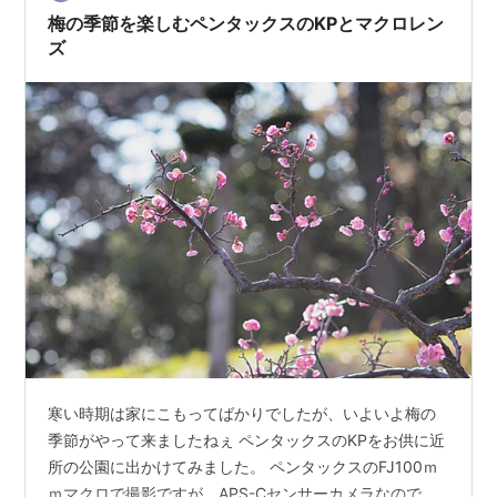
ことの多いがまったくの別種で、ロウバイ科ロウバイ属
梅の季節を楽しむペンタックスのKPとマクロレン
の植物。黄色い梅ではない。 今日から立春…
ズ
寒い時期は家にこもってばかりでしたが、いよいよ梅の
季節がやって来ましたねぇ ペンタックスのKPをお供に近
所の公園に出かけてみました。 ペンタックスのFJ100ｍ
ｍマクロで撮影ですが、APS-Cセンサーカメラなので