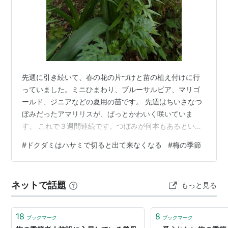
先週に引き続いて、春の花の片づけと苗の植え付けに行
っていました。ミニひまわり、ブルーサルビア、マリゴ
ールド、ジニアなどの夏用の苗です。 先週はちいさなつ
ぼみだったアマリリスが、ぱっとかわいく咲いていま
す。 これで３週間連続です。つぼみが何本もあるという
ことは、こんなに長く楽しめるということですね。 北側
#
ドクダミはハサミで切ると出て来なくなる
#
梅の季節
のフェンスにからませていたスイートピーに、タネがつ
いてます。 長いさやにズラリとタネが せっかくなので、
タネを採ってから片付けて、周りの草を刈っていた
ネットで話題
もっと見る
ら・・オグルマの花が不思議なことになっていました。
咲いた花から小さな花がいっぱい ウズアジサイは夏の日
照りで枯れこんで、ちいさな株になってしまい…
18
8
ブックマーク
ブックマーク