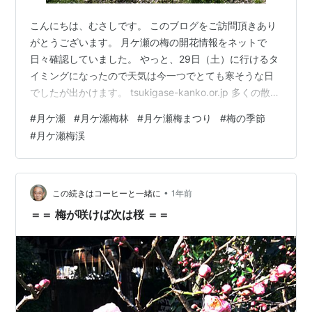
こんにちは、むさしです。 このブログをご訪問頂きあり
がとうございます。 月ケ瀬の梅の開花情報をネットで
日々確認していました。 やっと、29日（土）に行けるタ
イミングになったので天気は今一つでとても寒そうな日
でしたが出かけます。 tsukigase-kanko.or.jp 多くの散策
客がおられましたが何と27日、28日の雨でかなり散って
#
月ケ瀬
#
月ケ瀬梅林
#
月ケ瀬梅まつり
#
梅の季節
しまったそうです。 「一目八景」からのいつもの景色が
#
月ケ瀬梅渓
こんな残念なものになりました。 ちなみに去年2024年3
月8日の写真はこれです ↓ 但し、公園奥の一番遅くに咲
いた梅は色も綺麗で数本だけが見頃でした。 ランキング
参加中はてなブログ【シニア部門】 ランキング参加中…
•
この続きはコーヒーと一緒に
1年前
＝＝ 梅が咲けば次は桜 ＝＝