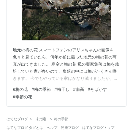
地元の梅の花 スマートフォンのアリスちゃんの画像を
色々と見ていたら、何年か前に撮った地元の梅の花の写
真が出てきました。 寒空と梅の花 私の実家集落は梅を栽
培していた家が多いので、集落の中には梅がたくさん咲
きます。 今でもやっている家はかなり減りましたが、そ
れでも、主がいなくなっても花は変わらず咲きます。 拝
#
梅の花
#
梅の季節
#
梅干し
#
南高
#
そばかす
読している方々のブログに梅の花がちょくちょく登場す
#
季節の花
るようになり、実家周辺も咲いているのかな？と思いま
した。 知らんがな ５月から６月にかけては梅取りの季節
で、実家にいたころは毎年手伝っていました。 収穫し
はてなブログ
>
未指定
>
梅の季節
て、選果して袋詰めして、グリーンセンターという農産
はてなブログ タグとは
ヘルプ
開発ブログ
はてなブログトップ
品を置いてくれる施設に持って行く。 古…