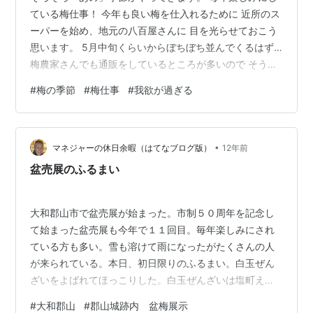
ている梅仕事！ 今年も良い梅を仕入れるために 近所のス
ーパーを始め、地元の八百屋さんに 目を光らせておこう
思います。 5月中旬くらいからぼちぼち並んでくるはず…
梅農家さんでも通販をしているところが多いので そうい
ったところを利用しても良いな～と思うんですが 今のと
#
梅の季節
#
梅仕事
#
我欲が過ぎる
ころまだ利用したことがなく、 なんとなく勝手に敷居が
高い（？）と感じているので 今年もスーパーか八百屋さ
んになりそう。 一昨年から始めた梅シロップ・梅ジャム
•
に続き、去年は梅酒に挑戦。 シロップとジャムは今のと
マネジャーの休日余暇（はてなブログ版）
12年前
ころ美味しくできてるから 同じ要領で作る予定。 梅酒は
盆売展のふるまい
梅の仕入れを始める前…
大和郡山市で盆売展が始まった。市制５０周年を記念し
て始まった盆売展も今年で１１回目。毎年楽しみにされ
ている方も多い。雪も溶けて雨になったがたくさんの人
が来られている。本日、初日限りのふるまい。白玉ぜん
ざいをよばれてほっこりした。白玉ぜんざいは塩町えび
すさんで振舞われるぐらいにとっても美味しかった。
#
大和郡山
#
郡山城跡内 盆梅展示