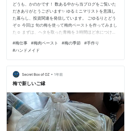
どうも、かのかです！ 数ある中から当ブログをご覧いた
だきありがとうございます✨ ゆるミニマリストを意識し
た暮らし、投資関連を発信しています。 ごゆるりとどう
ぞ☺ 今回は 旬の梅を使って梅肉ペーストを作ってみまし
た☺ まずは、ヘタを取った青梅を３時間ほど水につけあ
く抜きをします。 そしたらお次は鍋の底などで梅を押し
#
梅仕事
#
梅肉ペースト
#
梅の季節
#
手作り
つぶして割り、種を取っていきます。地味に力のいる作
#
ハンドメイド
業ですが、コツコツがんばりました💦梅割り用の専用の
道具もあるようで、たくさん作る人はそちらを利用する
といいと思います！ すごい種の量。 梅仕事はかなりコツ
コツだよね。 あとは煮ていくだけなんですが、時短にす
•
Secret Box of OZ
1年前
るためにレンチン。耐熱容器に梅…
梅で新しいご縁