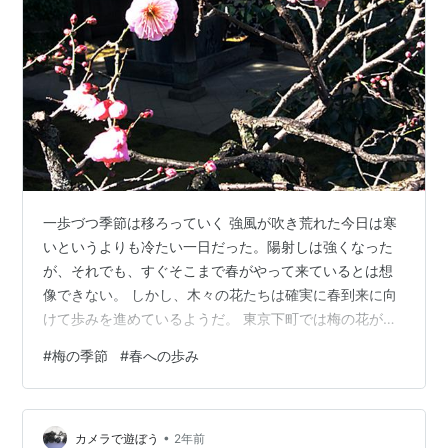
一歩づつ季節は移ろっていく 強風が吹き荒れた今日は寒
いというよりも冷たい一日だった。陽射しは強くなった
が、それでも、すぐそこまで春がやって来ているとは想
像できない。 しかし、木々の花たちは確実に春到来に向
けて歩みを進めているようだ。 東京下町では梅の花が咲
き始めている。白梅も紅梅も。早咲きも遅咲きも。桜と
#
梅の季節
#
春への歩み
は違う奥ゆかしさこそこの花らしさだと思う。 こんなと
ころが天平時代から平安時代に掛けて、人々がこの花を
特に愛でた理由があるようにも思う。 ちなみに、ここま
•
で目を楽しませてくれた蝋梅は梅の一種と間違えられる
カメラで遊ぼう
2年前