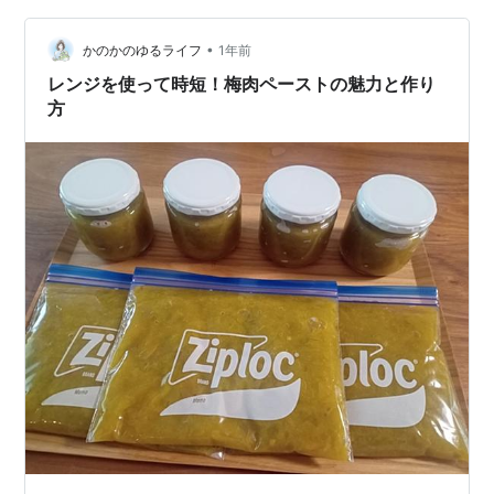
から、 田川さん（ギタリストの田川ヒロアキさん）のラ
•
イブへ。 詳しくは、次回。
かのかのゆるライフ
1年前
レンジを使って時短！梅肉ペーストの魅力と作り
方