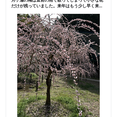
月ケ瀬の梅は直前の雨で散ってしまって小さな花
らつきがありますが…
だけが残っていました。来年はもう少し早く来よ
うと思います。