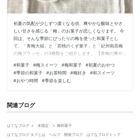
初夏の気配が少しずつ濃くなる頃、爽やかな酸味とやさ
しい甘さを感じる「梅」のお菓子が恋しくなります。 今
回は、そんな季節にぴったりの梅を使った和菓子とし
て、「青梅大福」と「若桃のくず菓子」と「紀州南高梅
の梅グラッセ」の3種類をご紹介します。 【青梅の爽や
かさを閉じ込めた「青梅大福」】 【涼やかな彩りを添え
#
和菓子
#
梅スイーツ
#
梅和菓子
#
初夏のおやつ
る山中石川屋の「若桃のくず菓子」】 【梅の旨味が凝縮
#
季節の和菓子
#
お茶時間
#
梅好き
#
和スイーツ
された小森梅選堂の「紀州南高梅の梅グラッセ」】 【同
#
おやつ時間
#
季節を楽しむ
じ梅でも異なる味わいの楽しさ】 【初夏のひとときを彩
る梅の和菓子】 【青梅の爽やかさを閉じ込めた「青梅大
福」】 まずひとつ目は「青梅大福」です。 やわらかな餅
関連ブログ
生地の中に、青梅の爽やかな風味を閉…
はてなブログ
>
未指定
>
梅和菓子
はてなブログ タグとは
ヘルプ
開発ブログ
はてなブログトップ