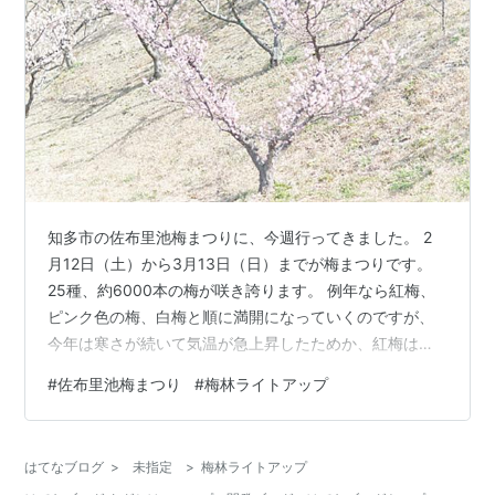
知多市の佐布里池梅まつりに、今週行ってきました。 2
月12日（土）から3月13日（日）までが梅まつりです。
25種、約6000本の梅が咲き誇ります。 例年なら紅梅、
ピンク色の梅、白梅と順に満開になっていくのですが、
今年は寒さが続いて気温が急上昇したためか、紅梅は満
開少し過ぎ、ピンク色の梅は9分咲き、白梅は7分咲きと
#
佐布里池梅まつり
#
梅林ライトアップ
ほとんどの梅が観賞できました。 10年以上来ています
が、今までにない経験です。 春の斜光がふりそそぐピン
ク色の梅と白梅は、光り輝いているようにも見えます。
はてなブログ
>
未指定
>
梅林ライトアップ
K-3+DA★55 2022/3 佐布里池 梅林ライトアップは、3月