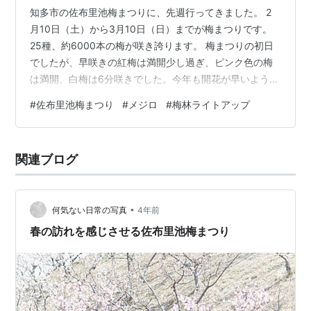
知多市の佐布里池梅まつりに、先週行ってきました。 2
月10日（土）から3月10日（日）までが梅まつりです。
25種、約6000本の梅が咲き誇ります。 梅まつりの初日
でしたが、早咲きの紅梅は満開少し過ぎ、ピンク色の梅
は満開、白梅は6分咲きでした。今年も開花が早いようで
す。 早朝は晴れていましたが、少し雲もありました。ボ
#
佐布里池梅まつり
#
メジロ
#
梅林ライトアップ
リュームのあるピンク色の梅が綺麗に咲いています。 K-
3+DA★50-135 2024/2 佐布里池 少し時間がたつと雲が
少なくなり、斜面の梅に春の光がふりそそぎました。暖
関連ブログ
かい雰囲気が好きで、いつも撮ってしまいます（笑）。
K-3+DA★55 2024/2 佐布里池 私の望遠レンズ（…
•
何気ない日常の写真
4年前
春の訪れを感じさせる佐布里池梅まつり