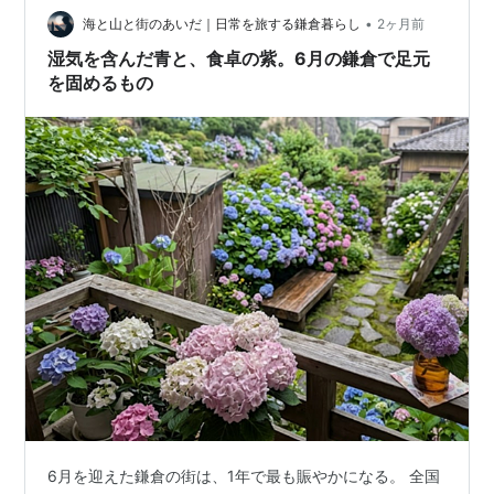
に体力を使う季節です。 この記事では、そんな雨の日に
•
海と山と街のあいだ｜日常を旅する鎌倉暮らし
2ヶ月前
わが家で実際にやってみて「これは…
湿気を含んだ青と、食卓の紫。6月の鎌倉で足元
を固めるもの
6月を迎えた鎌倉の街は、1年で最も賑やかになる。 全国