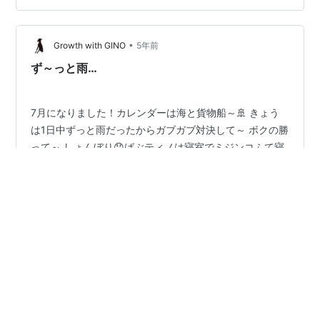
なったり、 私は低気圧の影響か、体調が優れないことが
多いので、 朝起きた時からネガティブな気持ちになりや
•
すいです。 でも、たとえばお休みの日が雨だったら、 以
Growth with GINO
5年前
前までの私は「出かけられなくて、つまらないな～」と
ず～っと雨…
考えていました。 ところが最近、…