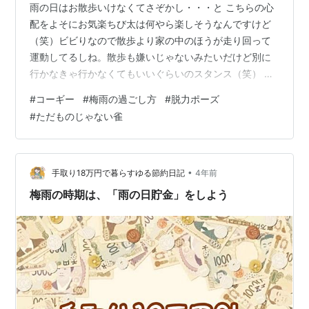
雨の日はお散歩いけなくてさぞかし・・・と こちらの心
配をよそにお気楽ちび太は何やら楽しそうなんですけど
（笑）ビビりなので散歩より家の中のほうが走り回って
運動してるしね。散歩も嫌いじゃないみたいだけど別に
行かなきゃ行かなくてもいいぐらいのスタンス（笑） 子
分をはべらせ脱力ポーズ室内でひと暴れしたあとのまっ
#
コーギー
#
梅雨の過ごし方
#
脱力ポーズ
たりタイム。さんざん振り回して噛み倒した子分たちを
#
ただものじゃない雀
はべらせてます。この足を投げ出してくつろぐポーズは
いつものこと。ミニチュアダックスのラブリイ「れんく
ん」も得意のポーズです。れんくんママ (id:renkunno)さ
んのお姉さんは大笑いしたそうです。
•
手取り18万円で暮らすゆる節約日記
4年前
renkunno.hatenablog.co…
梅雨の時期は、「雨の日貯金」をしよう