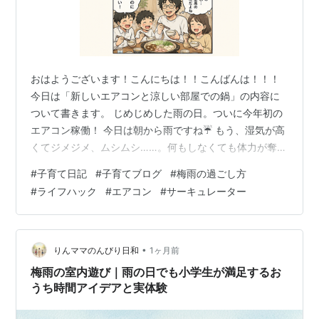
おはようございます！こんにちは！！こんばんは！！！
今日は「新しいエアコンと涼しい部屋での鍋」の内容に
ついて書きます。 じめじめした雨の日。ついに今年初の
エアコン稼働！ 今日は朝から雨ですね☔️ もう、湿気が高
くてジメジメ、ムシムシ……。何もしなくても体力が奪わ
れていくような不快感、皆さんも感じていませんか？
#
子育て日記
#
子育てブログ
#
梅雨の過ごし方
「そろそろ限界かな……」ということで、我が家では今
#
ライフハック
#
エアコン
#
サーキュレーター
日、ついに今年初めてのエアコンのスイッチを入れまし
た！ しかも、ただの「初エアコン」じゃないんです。先
日新しく設置したばかりのピカピカのエアコン、その記
念すべき初運転でした✨ 快適空間を作るためのちょっと
•
りんママのんびり日和
1ヶ月前
した工夫 やっぱり新しいエアコンは…
梅雨の室内遊び｜雨の日でも小学生が満足するお
うち時間アイデアと実体験