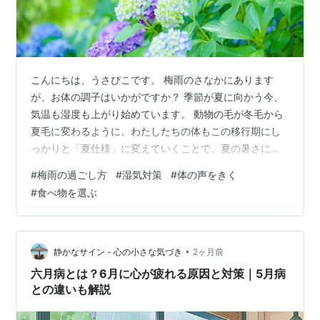
こんにちは、うさぴこです。 梅雨のさなかにあります
が、お体の調子はいかがですか？ 季節が夏に向かう今、
気温も湿度も上がり始めています。 動物の毛が冬毛から
夏毛に変わるように、わたしたちの体もこの移行期にし
っかりと「夏仕様」に変えていくことで、夏の暑さに対
処しやすくなります。 今回はその対処法をいくつかご紹
#
梅雨の過ごし方
#
湿気対策
#
体の声をきく
介していきます。 湿気対策を万全にする 「湿」が起こす
#
食べ物を選ぶ
さまざまな症状 １．症状を自覚する ２．生活をととのえ
る ◯冷え対策 ◯睡眠の確保 ◯汗をかく程度の運動を
する ３．食事を見直す お腹を労ることが大切 湿気対策
を万全にする 外気に関しては、エアコンや除湿機の使用
•
静かなサイン - 心の小さな気づき
2ヶ月前
で調整できますが、体の中に溜…
六月病とは？6月に心が疲れる原因と対策｜5月病
との違いも解説