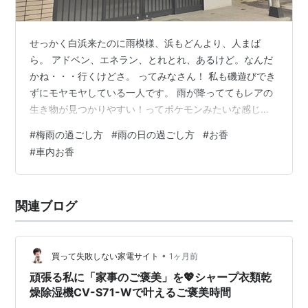
せっかく白浜来たのに雨模様、浜もどんより、人まば
ら。 アドベン、エネラン、とれとれ、あるけど。なんだ
かね・・・行くけどさ。 ってみなさん！ 私も磯遊びでき
ずにモヤモヤしている一人です。 雨が降っててもレアの
生き物が見つかりやすい！ってポケモンみたいな感じだ
ったら、私はカッパ着てキャッキャと磯遊びしているで
#
梅雨の過ごし方
#
雨の日の過ごし方
#
お香
しょう。 しかし、雨の磯は水紋が邪魔して水中が見にく
#
車内お香
いんです、強風と一緒！ そんな磯遊びできない、白浜で
どうやって過ごすか？ 私は温泉、読書に散歩です。 最近
のお気に入りはみなべ町の「鶴の湯温泉」白浜から下道
関連ブログ
40分ぐらい、山の中にあります。 露天風呂は４.５人で
ギュウギュウの広さ、それでも目の…
•
買って失敗しない家電サイト
1ヶ月前
頑張る私に「家事のご褒美」を💖シャープ衣類乾
燥除湿機CV-S71-Wで叶えるご褒美時間