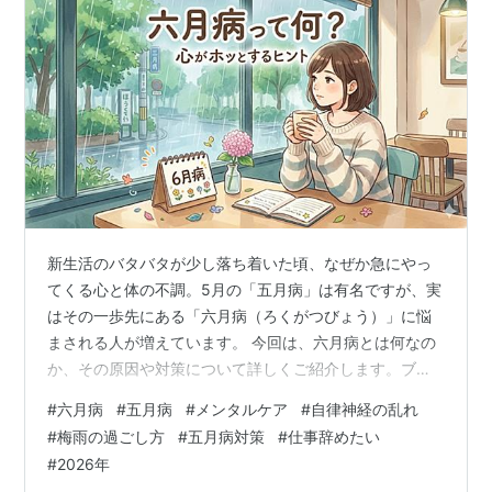
新生活のバタバタが少し落ち着いた頃、なぜか急にやっ
てくる心と体の不調。5月の「五月病」は有名ですが、実
はその一歩先にある「六月病（ろくがつびょう）」に悩
まされる人が増えています。 今回は、六月病とは何なの
か、その原因や対策について詳しくご紹介します。ブロ
グの読者がホッと一息つけるような、優しいライフハッ
#
六月病
#
五月病
#
メンタルケア
#
自律神経の乱れ
ク記事としてお役立てください。 目次 「六月病」とは何
#
梅雨の過ごし方
#
五月病対策
#
仕事辞めたい
か？ なぜ6月に不調が出やすいのか？（3つの原因） も
#
2026年
しかして…？六月病の主なサイン 今日からできる！心を