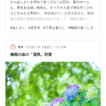
からあじさいを求めて多くの人々が訪れ、駅のホーム
も、歴史ある細い路地も、すべてが人波で埋め尽くされ
ると言われる季節だ。 街全体がどこか浮き足立ち、観光
客の熱気と梅雨の湿気が混ざり合って、独特の重たい空
気が街を包み込む。 けれど、私たちはわざわざその混雑
#
あじさい
#
花手水
#
丁寧な暮らし
#
梅雨の過ごし方
のなかに飛び込むことはしない。 人混みを上手に避ける
ための「お気に入りの空いている場所」なら、いくつか
頭の中に地図がある。 たとえば、少し足を延ばした葉山
•
の「しおさい公園」などは、静かに時間を過ごすには本
整体・ピラティス うさぴこ
2ヶ月前
当にいい場所だ。 もし誰かに訊かれれば、迷わずおすす
梅雨の体の「湿気」対策
めするだろう。 だが、今年はそこへすら…