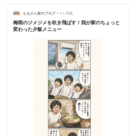
「CV-S71-W」です✨ ただ乾かすだけじゃないんです！
シャープならではの「プラズマクラスター」が搭載され
•
もるさん家のブログ
1ヶ月前
ているのが最大の…
梅雨のジメジメを吹き飛ばす！我が家のちょっと
変わった夕飯メニュー