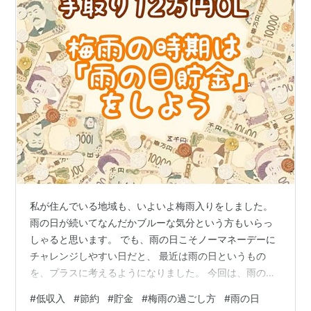
私が住んでいる地域も、いよいよ梅雨入りをしました。
雨の日が続いてなんだかブルーな気分という方もいらっ
しゃると思います。 でも、雨の日こそノーマネーデーに
チャレンジしやすい日だと、 最近は雨の日というもの
を、プラスに考えるようになりました。 今回は、雨の日
の捉え方と、お金の話をしたいと思います。 雨の日はお
#
低収入
#
節約
#
貯金
#
梅雨の過ごし方
#
雨の日
家でのんびりと過ごす 雨の日はお出かけするのも億劫に