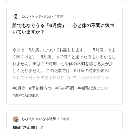
そっと緩める3つの処方箋 結び：6月は「生きているだけ
で100点」 1. 「六月病」とは何か？ 六月病とは、新年度
（4月）からの環境の変…
•
tocci-トッチ-Blog
1年前
誰でもなりうる「6月病」──心と体の不調に気づ
いていますか？
今回は「6月病」についてお話しします。 「5月病」はよ
く聞くけど、「6月病」って何？と思った方もいるかもし
れません。実はこの時期、心や体の不調を感じる人が少
なくありません。 この記事では、6月病の特徴や原因、
そして今日からできる対策について、わかりやすくまと
めました。 6月病とは？ 6月病の主な症状 なぜ6月に不調
#
6月病
#
季節性うつ
#
心の不調
#
梅雨の過ごし方
が出やすいのか？ 環境変化の「反動」 周囲の期待とのギ
#
新生活の疲れ
ャップ 天気の影響（梅雨） 6月病を防ぐ＆乗り越えるた
めの対策 1. 生活リズムを整える 2. 栄養バランスのよい食
事 ▶ セロトニンを増やすために大切な栄養素 ▶ 自律神
経を整える栄養素 ▶ 抗ストレス作用のあるビタミン類 ▶
•
ちび太の大いなる野望
3年前
…
梅雨でも楽しく