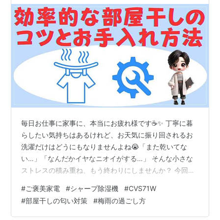
毎日お仕事に家事に、本当にお疲れ様です☕️✨ 丁寧に暮
らしたい気持ちはあるけれど、お天気に振り回されるお
洗濯だけはどうにもなりませんよね😭「また乾いてな
い…」「なんだかイヤなニオイがする…」 そんな小さな
ストレスの積み重ね、もう終わりにしませんか？ 今回
は、毎日の家事をグッと楽にして、あなたに「ご褒美時
#
ご褒美家電
#
シャープ除湿機
#
CVS71W
間」をプレゼントしてくれる魔法のアイテムをご紹介し
#
部屋干しの匂い対策
#
梅雨の過ごし方
ます💖 pro-kaden-guide.com 部屋干し臭とお別れする
魔法のアイテム✨ それが、シャープの衣類乾燥除湿機