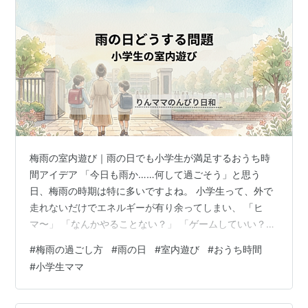
梅雨の室内遊び｜雨の日でも小学生が満足するおうち時
間アイデア 「今日も雨か……何して過ごそう」と思う
日、梅雨の時期は特に多いですよね。 小学生って、外で
走れないだけでエネルギーが有り余ってしまい、 「ヒ
マ〜」 「なんかやることない？」 「ゲームしていい？」
の無限ループが始まりがちです。この感じ、わかります
#
梅雨の過ごし方
#
雨の日
#
室内遊び
#
おうち時間
か…。 テレビやゲームに頼りっぱなしになるのも少し気
#
小学生ママ
になるし、かといって毎回「さあ工作しよう！」みたい
なテンションで付き合うのも正直しんどい。 仕事や家事
をしながら、子どもの“ヒマ攻撃”に対応する梅雨は、地味