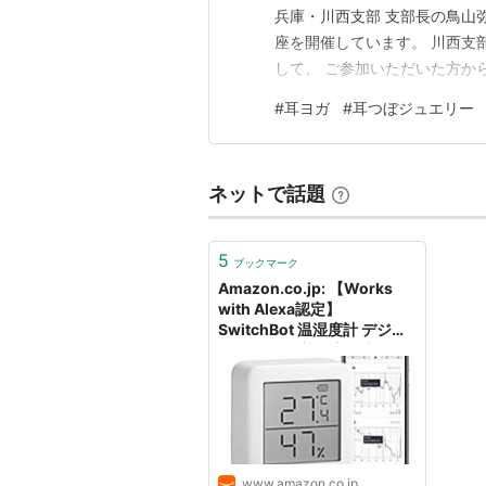
兵庫・川西支部 支部長の鳥山
座を開催しています。 川西支部
して、 ご参加いただいた方か
座」は、 今の季節に合わせた
#
耳ヨガ
#
耳つぼジュエリー
生」と、 耳ヨガを取り入れる
ます。 これからの梅雨にあわ
ネットで話題
5
ブックマーク
Amazon.co.jp: 【Works
with Alexa認定】
SwitchBot 温湿度計 デジタ
ル スマート家電 高精度 スイ
ス製センサー スマホで温度
湿度管理 梅雨 熱中症対策 ア
ラーム付き グラフ記録
Alexa、Google home、
HomePod、IFTTT に対応
(ハブ必要) 熱中症対策: 家の
www.amazon.co.jp