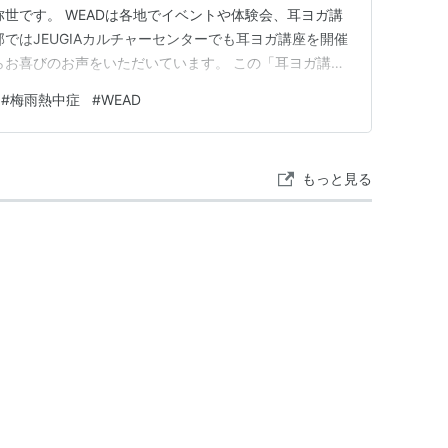
弥世です。 WEADは各地でイベントや体験会、耳ヨガ講
ではJEUGIAカルチャーセンターでも耳ヨガ講座を開催
らお喜びのお声をいただいています。 この「耳ヨガ講
「養生」や、 これからの季節に特に気をつけたい「養
#
梅雨熱中症
#
WEAD
ことで 心と体にどんな変化が起きるのかをお届けしてい
せた養生で…
もっと見る