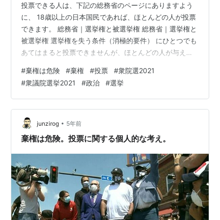
投票できる人は、下記の総務省のページにありますよう
に、 18歳以上の日本国民であれば、ほとんどの人が投票
できます。 総務省｜選挙権と被選挙権 総務省｜選挙権と
被選挙権 選挙権を失う条件（消極的要件） にひとつでも
あてはまると投票できませんが、ほとんどの人が与えら
れている貴重な権利です。 また、逆に国民が有権者とし
#
棄権は危険
#
棄権
#
投票
#
衆院選2021
て政治に態度・考え・意見を示すのは、まさしく「投
#
衆議院選挙2021
#
政治
#
選挙
票」しかありません。 棄権せず、白票も避け、ご自身で
よく考え、ご自身の一番近い候補者・政党に投票してく
ださい！ もちろんのことながら、ほかの有権者と違って
も当然です。ご自身の政治への態度・考え・意見を示し
•
junzirog
5年前
てください！ 投票すること自体が重…
棄権は危険。投票に関する個人的な考え。