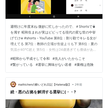
週明けに年度末ね 微妙に忙しかったので、＃Shortsで🍵
を濁す 昭和生まれが実はビビってる現代の変な世の中挙
げてけw #shorts - YouTube 第8位：割り勘でキレる女が
増えてる 第7位：教師の立場が生徒よりも下 第6位：夏の
気温が40℃超え 第5位：女性は24歳過ぎても価値がある
第4位：連絡手段がLINE 第3位：若者の結婚願望が無い
#
昭和から平成そして令和
#
先人がいたからこそ
第2位：若者が選挙に行かない 第1位：消費税が高い コレ
#
繋がっている
#
選挙に興味がない若者
#
棄権は危険
大体
•
mathichenの酔いどれ日記【Hatena版】
2年前
続・悪の占拠を解消する選挙に(・・?