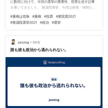
に数回に分けて、今回の選挙の重要性、投票を促す記事
を書いてきました。 衆議院選挙、今回は政権・体制など
を選ぶものではなく有権者が意識を変えることを選ぶべ
#
棄権は危険
#
棄権
#
投票
#
衆院選2021
き。 - junzirogoo!!! 14日に衆議院が解散され、実質的に
#
衆議院選挙2021
#
政治
#
選挙
選挙期間になりました。また、街宣車が街を駆け巡るう
るさい期間がはじまります。しかし、それは有権者にと
っても大切な期間であり、じっくりと投票する候補者を
考え選ぶ期間です。今回の選挙はいろいろ言われていま
•
junzirog
5年前
す。自民党の甘利幹事長…
誰も彼も政治から逃れられない。