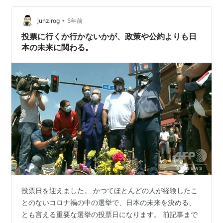
るが、近隣諸国からどのように見られるか、考慮した上
•
でのことなのか。専守防衛という近隣諸国にとって脅威
junzirog
5年前
とならない立ち位置を変更することにならないのか。果
投票に行くか行かないかが、政策や公約よりも日
てしない軍拡競争の引き金にならないのか。年金、医
本の未来に関わる。
療…
投票日を迎えました。 かつてほとんどの人が経験したこ
とのないコロナ禍の中の選挙で、日本の未来を決める、
とも言える重要な選挙の投票日になります。 前記事まで