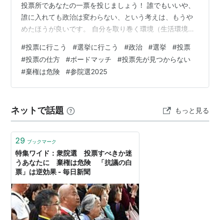
投票所であなたの一票を投じましょう！ 誰でもいいや、
誰に入れても政治は変わらない、という考えは、もうや
めたほうが良いです。 自分を取り巻く環境（生活環境、
職場環境など）から、どうなるのが良いか？自分なりに
#
投票に行こう
#
選挙に行こう
#
政治
#
選挙
#
投票
考え、判断し、少しでもご自身の考えに近い立候補者、
#
投票の仕方
#
ボードマッチ
#
投票先が見つからない
政党を選び、投票しましょう。 誰に、どの政党に投票す
#
棄権は危険
#
参院選2025
れば良いか？わからない時は、下記のようなものを利用
し参考にするのも良いかもしれません。（あくまでも参
考です） www.nhk.or.jp votematches.go2senky…
ネットで話題
もっと見る
29
ブックマーク
特集ワイド：衆院選 投票すべきか迷
うあなたに 棄権は危険 「抗議の白
票」は逆効果 - 毎日新聞