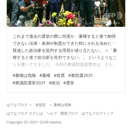
これまで過去の選挙の際に何度か、棄権すると後で納得
できない法律・条例や制度ができた時にそれを決めた・
賛成した政治家を批判する理屈が成り立たない。 ＝「棄
権すると後で政治家を批判できない。」 というようなこ
とを書いてきました。 今回の衆議院議員選挙は、さらに
コロナ禍の中、国民の命に関わる度合いが非常に大きい
#
棄権は危険
#
棄権
#
投票
#
衆院選2021
のではないか。この先のコロナ禍を生き抜くためにどの
#
衆議院選挙2021
#
政治
#
選挙
ような方法で政治は国民の命を守るのか。そのように考
えると、先日も書きましたが、 棄権は危険（真面目に書
いています。） です。 棄権は（命が）危険にさらされる
はてなブログ
>
未指定
>
棄権は危険
かもしれません。「投票しないと死んでしまう」ぐらい
はてなブログ タグとは
ヘルプ
開発ブログ
はてなブログトップ
に思っておいてもいいのかもしれません。…
Copyright (C) 2001-
2026
Hatena.