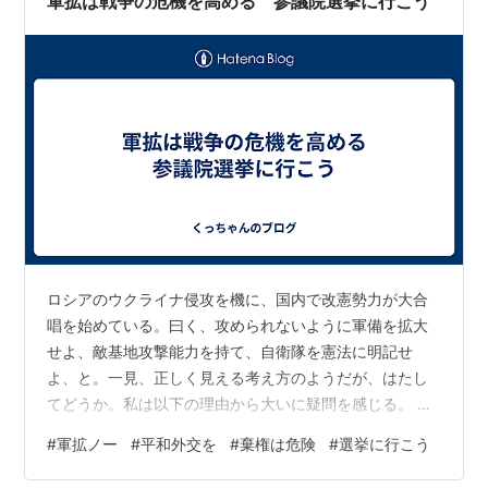
軍拡は戦争の危機を高める 参議院選挙に行こう
ロシアのウクライナ侵攻を機に、国内で改憲勢力が大合
唱を始めている。曰く、攻められないように軍備を拡大
せよ、敵基地攻撃能力を持て、自衛隊を憲法に明記せ
よ、と。一見、正しく見える考え方のようだが、はたし
てどうか。私は以下の理由から大いに疑問を感じる。 ５
兆円を超える今の防衛費は、世界的に９位に位置してお
#
軍拡ノー
#
平和外交を
#
棄権は危険
#
選挙に行こう
り、必要最小限度の実力は備えているのではないのか。
ＧＤＰの２％まで増額すれば、世界第３位の防衛費とな