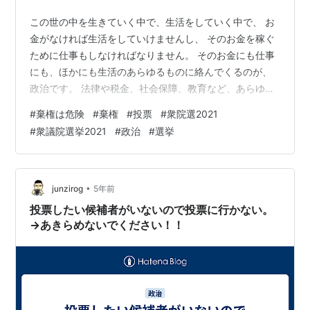
この世の中を生きていく中で、生活をしていく中で、 お
金がなければ生活をしていけませんし、 そのお金を稼ぐ
ために仕事もしなければなりません。 そのお金にも仕事
にも、ほかにも生活のあらゆるものに絡んでくるのが、
政治です。 法律や税金、社会保障、教育など、あらゆる
形で絡んできます。 それをあらためて感じることになっ
#
棄権は危険
#
棄権
#
投票
#
衆院選2021
たのが、去年からのコロナ禍です。 今回のコロナ禍ほ
#
衆議院選挙2021
#
政治
#
選挙
ど、政治が生活に絡んでいることをまざまざと感じさせ
られることはなかったと思います。 選挙戦・投票日の時
は、そのように切実に感じなくても、選挙が終われば、
ある意味、政治の「言われるがまま」「されるがまま」
•
junzirog
5年前
です。 誰も彼も政治から逃れられません…
投票したい候補者がいないので投票に行かない。
→あきらめないでください！！