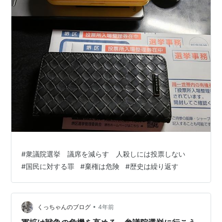
#
衆議院選挙 議席を減らす 人殺しには投票しない
#
国民に対する罪
#
棄権は危険
#
歴史は繰り返す
•
くっちゃんのブログ
4年前