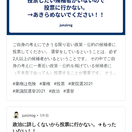
ご自身の考えにできうる限り近い政策・公約の候補者に
投票してください。 選挙をしているということは、必ず
2人以上の候補者がいるということです。 その中でご自
身の考えに一番近い政策・公約を掲げている候補者に
（不本意であっても）投票することが重要です。 そうす
ることによって、不本意であってもあなたが投票によっ
#
棄権は危険
#
棄権
#
投票
#
衆院選2021
て政治に示した態度・考え・意見は、わずかでも何らか
#
衆議院選挙2021
#
政治
#
選挙
の形で反映される可能性が残ります。 棄権すれば、それ
さえもないわけです。 せっかく与えられた権利なのにも
ったいないことです。 また、この場合、白票を投じるこ
とも考えられますが、それも前向きでなく良いことでは
•
junzirog
5年前
ありません。 確かに投票率を上げて政治に…
政治に詳しくないから投票に行かない。→もった
いない！！