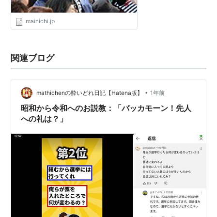
mainichi.jp
関連ブログ
•
mathichenの酔いどれ日記【Hatena版】
1年前
昭和から令和へのお説教：「バッカモーン！先人
への礼は？」