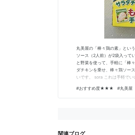
丸美屋の「棒々鶏の素」という
ソース（2人前）が2袋入って
と野菜を使って、手軽に「棒々
ダチキンを乗せ、棒々鶏ソース
いです。 sora これは手軽
分入っていたので、次はしゃ
#
おすすめ度★★★
#
丸美屋
がけ」を作ります。 豚肉を茹
スをかければ完成です。 豚バ
関連ブログ