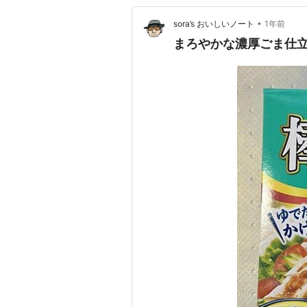
•
sora’s おいしいノート
1年前
まろやかな濃厚ごま仕