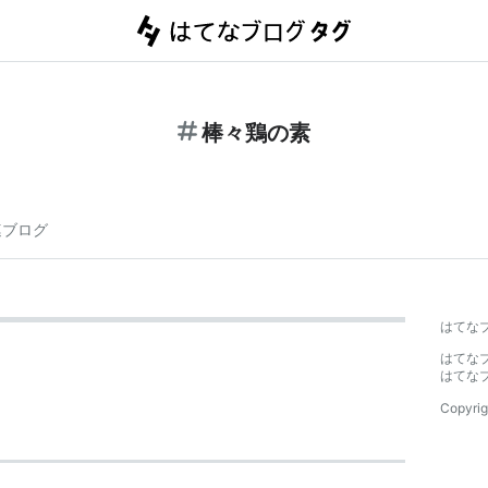
棒々鶏の素
連ブログ
はてな
はてな
はてな
Copyrig