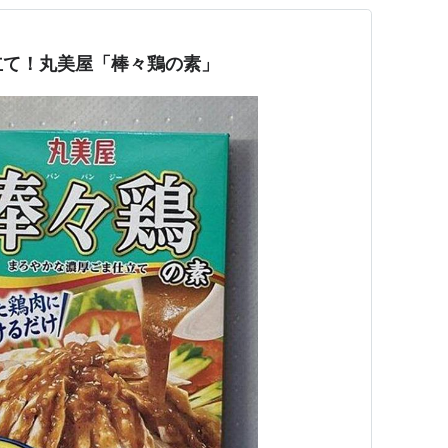
立て！丸美屋「棒々鶏の素」