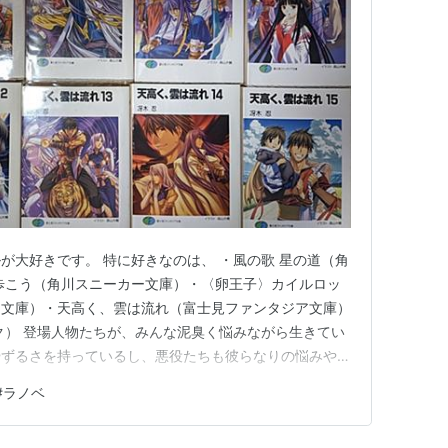
が大好きです。 特に好きなのは、 ・風の歌 星の道（角
歩こう（角川スニーカー文庫）・〈卵王子〉カイルロッ
ア文庫）・天高く、雲は流れ（富士見ファンタジア文庫）
ンク） 登場人物たちが、みんな泥臭く悩みながら生きてい
やずるさを持っているし、悪役たちも彼らなりの悩みやコ
、正義の味方や悪役なんて一面的なものなんかでは決して
#
ラノベ
同じ人物の同じ行動でも全然違って見えるという多面性
の深さ、人間ら…