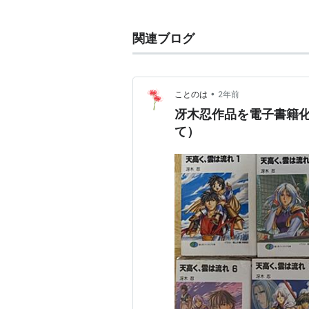
1990年代は「森山犬」の名前で
関連ブログ
主な作品
クロノクルセイド
ここにいる睡蓮
•
ことのは
2年前
冴木忍作品を電子書籍
ワールドエンブリオ
（現在月刊
て）
天高く、雲は流れ（イラスト担
原画担当ゲーム
「ぷりんせす・でんじゃあ」（
「機械じかけのマリアン」（す
「ばにぃはんたぁ零」（すたじ
関連キーワード
ヤングキングOURS ドラゴンエ