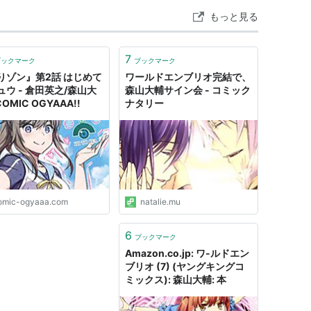
もっと見る
7
ブックマーク
ブックマーク
りゾン』第2話 はじめて
ワールドエンブリオ完結で、
ュウ - 倉田英之/森山大
森山大輔サイン会 - コミック
COMIC OGYAAA!!
ナタリー
omic-ogyaaa.com
natalie.mu
6
ブックマーク
Amazon.co.jp: ワ-ルドエン
ブリオ (7) (ヤングキングコ
ミックス): 森山大輔: 本