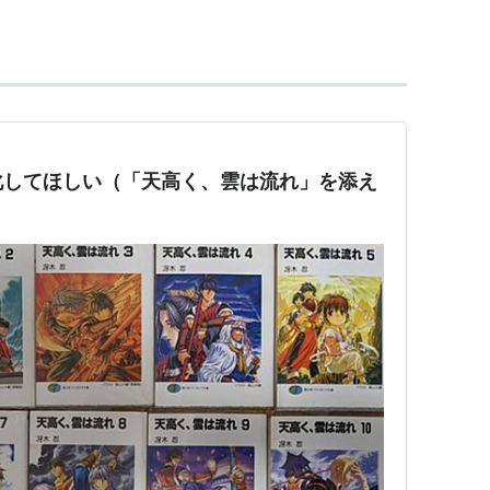
１８禁ゲームの原画を描いていた。
化してほしい（「天高く、雲は流れ」を添え
ヤングキングアワーズで連載中）
当）
すたじお実験室）（１８禁）
たじお実験室）（１８禁）
お実験室）（１８禁）
イジ リスト::漫画家