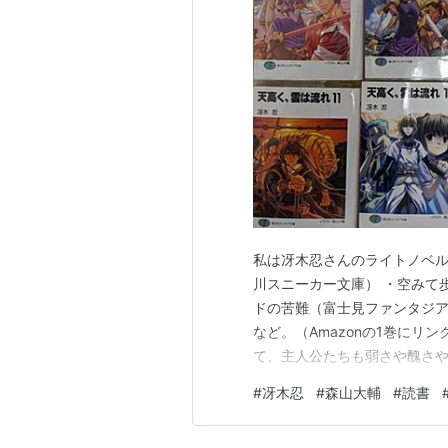
私は冴木忍さんのライトノベル
川スニーカー文庫） ・空みて
ドの苦難（富士見ファンタジ
など。（Amazonの1巻にリ
て、主人公たちも弱さや醜さ
ンプレックスや主義があって
#
冴木忍
#
森山大輔
#
読書
ない。 違う方向から見たら、
もあって、物語と登場人物たち