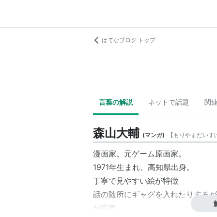
はてなブログ トップ
言葉の解説
ネットで話題
関
森山大輔
(
マンガ
)
【
もりやまだいす
漫画家。元ゲーム原画家。
1971年生まれ、高知県出身。
丁寧で見やすい絵が特徴
話の随所にギャグを入れたりするが
が得意