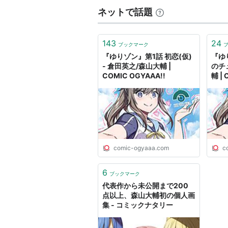
ネットで話題
143
24
ブックマーク
『ゆりゾン』第1話 初恋(仮)
『ゆ
- 倉田英之/森山大輔 |
のチ
COMIC OGYAAA!!
輔 | 
comic-ogyaaa.com
c
6
ブックマーク
代表作から未公開まで200
点以上、森山大輔初の個人画
集 - コミックナタリー