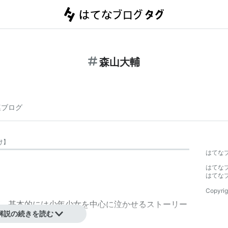
森山大輔
連ブログ
け
】
はてな
はてな
はてな
Copyrig
、基本的には少年少女を中心に泣かせるストーリー
解説の続きを読む