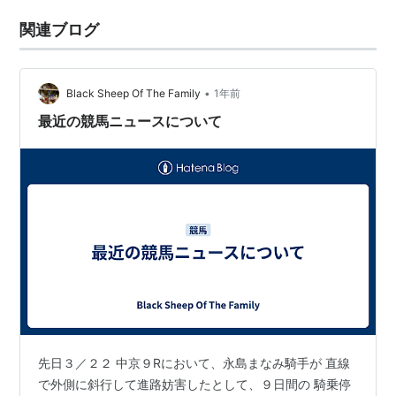
関連ブログ
•
Black Sheep Of The Family
1年前
最近の競馬ニュースについて
先日３／２２ 中京９Rにおいて、永島まなみ騎手が 直線
で外側に斜行して進路妨害したとして、９日間の 騎乗停