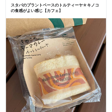
る。この風味を好む人も多いが、飲…
スタバのプラントベースのトルティーヤ☆キノコ
の食感がよい感じ【カフェ】