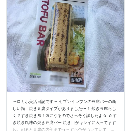
〜ロカボ美活日記です〜 セブンイレブンの豆腐バーの新
しい顔、焼き豆腐タイプがありました〜！ 焼き豆腐らし
く？すき焼き風！気になるのでさっそく試したよ☆ ☆す
き焼き風味の焼き豆腐バー 焼き目がキレイに入ってます
ね。割ると豆腐の内部までうっすら色がついていて、味