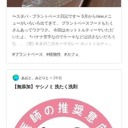
〜スタバ・プラントベース日記です〜 5月からnewメニ
ューがいろいろ出てきて、 プラントベースフードもたく
さんあってワクワク。 今回はホットトルティーヤいただ
いたよ。 *バナナ苦手なのでケーキなどは試さないだろう
な、、（笑) ☆きのこのキーマカレー ホットトルティー
ヤ ピリッと辛くてスパイシーです。植物性のチーズがト
#
プラントベース
#
植物性
#
カフェ
ロリとうまいです。 シャキシャキ食感のきのこのがゴロ
っと入ってて食べごたえあり◎ プラントベースだけど、
コクやうまみあふれて満足感ありました〜。 おいしく楽
•
しくいただきありがとう！ ☆notes☆ きのこのキーマカ
あおと、みどりと
2年前
レー ホットトルティーヤ 原材料名：エリンギ水煮(国内
【無添加】ヤシノミ 洗たく洗剤
製造)、カレー…