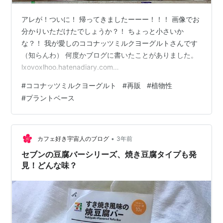
アレが！ついに！ 帰ってきましたーーー！！！ 画像でお
分かりいただけたでしょうか？！ ちょっと小さいか
な？！ 我が愛しのココナッツミルクヨーグルトさんです
（知らんわ） 何度かブログに書いたことがありました。
lxovoxlhoo.hatenadiary.com
lxovoxlhoo.hatenadiary.com 美味しいんですよ！ ほんと
#
ココナッツミルクヨーグルト
#
再販
#
植物性
に。 販売していなかったのは、2～3か月ほど。 （近所の
#
プラントベース
イオンの状況です） 『頼む…パッケージリニューアルで
あってくれ…帰ってきてくれ…』 と願っていたらパッケ
ージそのままで帰ってきました笑 でも、今回は仲間連れ
です。 お隣のやつ、何か分かるでしょうか… い…
•
カフェ好き宇宙人のブログ
3年前
セブンの豆腐バーシリーズ、焼き豆腐タイプも発
見！どんな味？