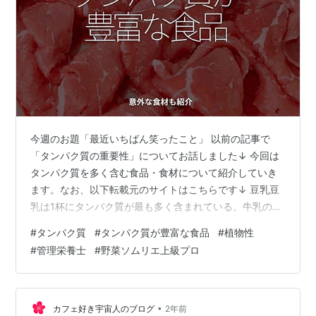
今週のお題「最近いちばん笑ったこと」 以前の記事で
「タンパク質の重要性」についてお話しました↓ 今回は
タンパク質を多く含む食品・食材について紹介していき
ます。なお、以下転載元のサイトはこちらです↓ 豆乳豆
乳は1杯にタンパク質が最も多く含まれている。牛乳の代
わりとして、さまざまな料理に活用することができる点
#
タンパク質
#
タンパク質が豊富な食品
#
植物性
も魅力。1食分（1カップ）：105キロカロリー、タンパク
#
管理栄養士
#
野菜ソムリエ上級プロ
質 6.34グラム 豆乳（とうにゅう） 大豆を水に浸してす
りつぶし、水を加えて煮つめた汁を漉した飲料である。
煮詰めた汁を濾して残ったのがおからである。味は無調
整であれば豆腐とほぼ同じで、大豆特有の青臭さがあ
•
カフェ好き宇宙人のブログ
2年前