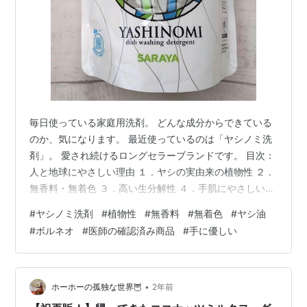
毎日使っている家庭用洗剤。 どんな成分からできている
のか、気になります。 最近使っているのは「ヤシノミ洗
剤」。 愛され続けるロングセラーブランドです。 目次：
人と地球にやさしい理由 １．ヤシの実由来の植物性 ２．
無香料・無着色 ３．高い生分解性 ４．手肌にやさしい
「ヤシノミ洗剤」の取り組み 売上げ１％がボルネオ保全
#
ヤシノミ洗剤
#
植物性
#
無香料
#
無着色
#
ヤシ油
トラストへ 「ヤシノミ洗剤」の歴史 ヤシノミ洗剤（野
#
ボルネオ
#
医師の確認済み商品
#
手に優しい
菜・食器用）つめかえ用 人と地球にやさしい理由 １．ヤ
シの実由来の植物性 手肌へのやさしさと高い生分解性を
もつ、ヤシの実由来の❝植物性❞洗浄成分を使用していま
す。 ２．無香料・無着色 洗浄には不要なものは入れな
•
ホーホーの孤独な世界🦉
2年前
い、「無香料・無着…