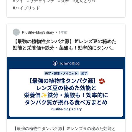
#
ソイ
#
サチャインチ
#
玄米
#
えんどう豆
コラーゲン由来 オーガニックプロテインの見分け方 オー
#
ハイブリッド
ガニック 植物性プロテイン おすすめ7選 ✅ ソイ（大豆）
国産有機まるごと大豆プロテイン／クアントバスタ 国産
大豆のオーガニックプロテイン／Soply（ソプリー） ✅…
•
Pluslife-blog’s diary
1年前
【最強の植物性タンパク源】🫘レンズ豆の秘めた
効能と栄養価✨鉄分・葉酸も！効率的にタンパク
質が摂れる食べ方まとめ
【最強の植物性タンパク源】🫘レンズ豆の秘めた効能と