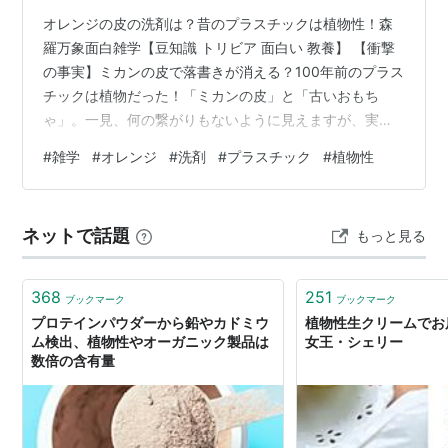
オレンジの皮の洗剤は？昔のプラスチックは植物性！森
羅万象面白雑学【豆知識 トリビア 面白い 教養】 【衝撃
の事実】ミカンの皮で落書きが消える？100年前のプラス
チックは植物だった！「ミカンの皮」と「古いおもち
ゃ」。一見、何の繋がりもないように見えますが、実は
「植物の力」というキーワードで繋がっています。身近
#
雑学
#
オレンジ
#
洗剤
#
プラスチック
#
植物性
なギモンを解決しながら、科学の不思議をのぞいてみま
しょう！ 1. ミカンの皮が「最強の消しゴム」に変身する
理由ミカンの皮を絞ると、目に見えないほどの小さな油
ネットで話題
もっと見る
が飛び出します。これが掃除のヒーローになります。 な
ぜ汚れが落ちるの？（科学のステップ）ミカンやレモン
の皮には「テルペン」という油の成分…
368
251
ブックマーク
ブックマーク
プロテインパウダーから鉛やカドミウ
植物性生クリームでお店
ム検出、植物性やオーガニック製品は
女王・シェリー
数倍の含有量