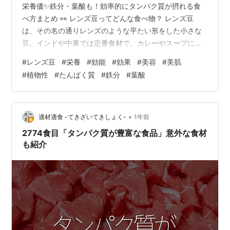
栄養価✨鉄分・葉酸も！効率的にタンパク質が摂れる食
べ方まとめ 👀 レンズ豆ってどんな食べ物？ レンズ豆
は、その名の通りレンズのような平たい形をした小さな
豆。インドや中東では定番食材で、カレーやスープによ
く使われています。 レンズ豆がタンパク質豊富なのは、
#
レンズ豆
#
栄養
#
効能
#
効果
#
美容
#
美肌
豆類の中でも群を抜いたバランスの良さを持っているか
#
植物性
#
たんぱく質
#
鉄分
#
葉酸
ら。乾燥した状態で100gあたり約25gものタンパク質を
含み、しかも調理が簡単＆消化もしやすいので「毎日食
べやすい植物性タンパク源」として注目されているんで
す。 ✅ レンズ豆の効能と栄養価 1. 高タンパク＆低脂肪で
•
適材適食 -てきざいてきしょく-
1年前
ダイエット向き 筋肉を作るのに…
2774食目「タンパク質が豊富な食品」意外な食材
も紹介