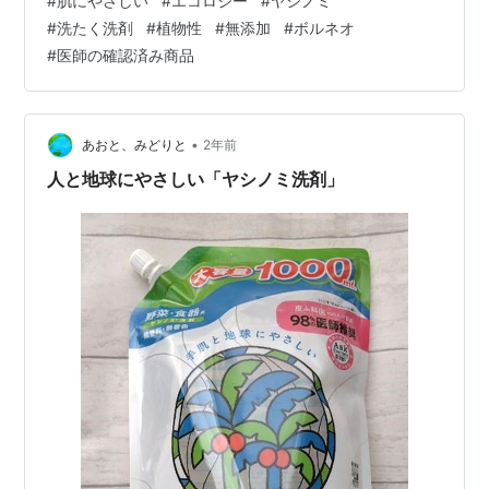
#
肌にやさしい
#
エコロジー
#
ヤシノミ
シノミ洗剤」の取り組み 売上げ１％がボルネオ保全トラ
#
洗たく洗剤
#
植物性
#
無添加
#
ボルネオ
ストへ 人と地球にやさしい理由 １．ヤシの実由来の植物
#
医師の確認済み商品
性 手肌へのやさしさと高い生分解性をもつ、ヤシの実由
来の "植物性" 洗浄成分。 ２．無添加 石油系界面活性
剤・蛍光剤・漂白剤・香料・着色料・抗菌剤は一切不使
用。 ３．高…
•
あおと、みどりと
2年前
人と地球にやさしい「ヤシノミ洗剤」