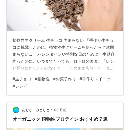
植物性生クリーム 生チョコ 固まらない 「手作り生チョ
コに挑戦したのに、植物性生クリームを使ったら全然固
まらない…」 バレンタインや特別な日のために一生懸命
作ったのに、いつまでたってもトロトロのまま。「レシ
ピ通りに作ったのになぜ？」「このまま失敗してしまう
の？」と不安になりますよね。 実は、植物性生クリーム
#
生チョコ
#
植物性
#
お菓子作り
#
手作りスイーツ
を使った生チョコが固まらないのには、明確な理由があ
#
レシピ
ります。「植物性生クリームだから固まらない」という
思い込みは半分正解・半分不正解です。正しい黄金比と
乳化のコツさえ押さえれば、植物性でも美しく固まった
生チョコは必ず作れます。 この記事では、失敗経験を踏
•
あおと、みどりと
6ヶ月前
まえて検証した内容をもとに、植物性生クリ…
オーガニック 植物性プロテイン おすすめ７選