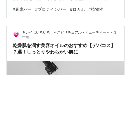
染みバッチリ！ 甘辛い味付けは、まさにすき焼き！？自
#
豆腐バー
#
プロテインバー
#
ロカボ
#
植物性
分的にはこうや豆腐の煮物も連想しました☆ ☆notes☆
原材料名：丸大豆(アメリカ産)(遺伝子組換え混入防止管
理済)、醤油、砂糖、発酵調味料、たん白加水分解物、食
•
キレイはいろいろ ～スピリチュアル・ビューティー～
3
塩、昆布エキス、野菜エキス/調味料(アミノ酸等)、凝固
年前
剤(塩化マグネシウム(にがり))、カラメル色素、甘味料(ス
乾燥肌を潤す美容オイルのおすすめ【デパコス】
クラロース、甘…
７選！しっとりやわらかい肌に