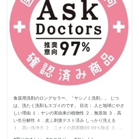
食器用洗剤のロングセラー、「ヤシノミ洗剤」。 じつ
は、洗たく洗剤もスゴイのです。 目次： 人と地球にやさ
しい理由 １．ヤシの実由来の植物性 ２．無添加 ３．高
い生分解性 ４．皮ふ刺激テスト済み しっかり洗える
１．高い洗浄力 ２．ニオイの原因菌99.99％除去 ３．洗
剤除去率99％ すすぎ１回 ４．残留刺激テスト済み 「ヤ