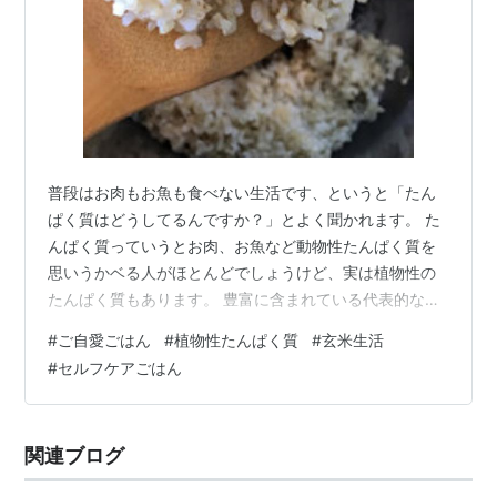
普段はお肉もお魚も食べない生活です、というと「たん
ぱく質はどうしてるんですか？」とよく聞かれます。 た
んぱく質っていうとお肉、お魚など動物性たんぱく質を
思いうかベる人がほとんどでしょうけど、実は植物性の
たんぱく質もあります。 豊富に含まれている代表的な食
材は大豆ですね。「畑のお肉」といわれるくらいです。
#
ご自愛ごはん
#
植物性たんぱく質
#
玄米生活
めちゃめちゃ豊富というわけではないですが、玄米（お
#
セルフケアごはん
米）にもたんぱく質は含まれています。穀類というと炭
水化物、というイメージですが、たんぱく質もある。逆
に肉や魚もたんぱく質だけではありません。鶏肉の成分
関連ブログ
表を見ると100gあたりのたんぱく質は 16.6g、脂質も
14.2g。思ったより多い印象ではない…