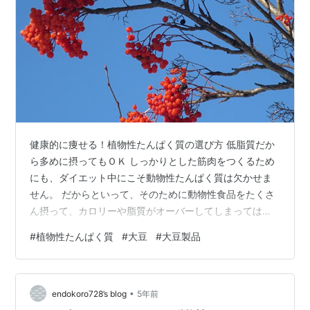
健康的に痩せる！植物性たんぱく質の選び方 低脂質だか
ら多めに摂ってもＯＫ しっかりとした筋肉をつくるため
にも、ダイエット中にこそ動物性たんぱく質は欠かせま
せん。 だからといって、そのために動物性食品をたくさ
ん摂って、カロリーや脂質がオーバーしてしまっては、
ダイエットは成功しません。 あくまで必要量のたんぱく
#
植物性たんぱく質
#
大豆
#
大豆製品
質を摂りつつ、極力脂肪やカロリーを抑えた食事を心が
けることが大切。 そんなときに強い味方になってくれる
のが、植物性たんぱく質を含む食品です。 ダイエット
•
中、ぜひ取り入れたい植物性たんぱく質の代表格が大豆
endokoro728’s blog
5年前