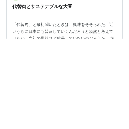
代替肉とサステナブルな大豆
「代替肉」と最初聞いたときは、興味をそそられた。近
いうちに日本にも普及していくんだろうと漠然と考えて
いたが、当初の期待ほど成長していないのだろうか。 気
候変動の抑制や将来の食糧危機を考えれば、肉食を減ら
し、植物ベースの代替肉を取り入れていくことは説得力