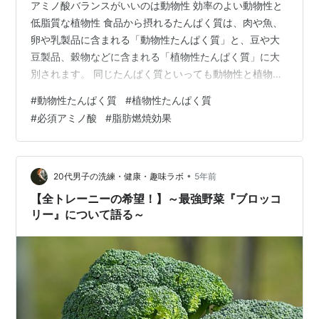
アミノ酸バランスがいいのは動物性 効率のよい動物性と
低脂質な植物性 食品から摂れるたんぱく質は、肉や魚、
卵や乳製品に含まれる「動物性たんぱく質」と、豆や大
豆製品、穀物などに含まれる「植物性たんぱく質」に大
別されます。 同じたんぱく質といっても動物性と植物性
とではそれぞれ特徴や性質が異なるため、体への働き方
#
動物性たんぱく質
#
植物性たんぱく質
にも違いが生じます。 動物性たんぱく質の最大の特徴
#
必須アミノ酸
#
脂肪燃焼効果
は、体に必要なアミノ酸を豊富に、かつバランスよく含
んでいるという点。 特に体内でつくることのできない
「必須アミノ酸」の含有量が植物性たんぱく質と比べて
多く、筋肉や組織の材料となるたんぱく質を効率よく摂
•
20代男子の洗練・健康・趣味ラボ
5年前
取できるのです。 動物性たんぱく質は、マガレ…
【全トレーニーの希望！】～最強野菜『ブロッコ
リー』について語る～