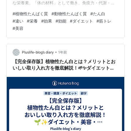
な栄養素。「体の材料」として働き、免疫力・代謝・美
容にも関係しています。 そんな必須栄養素を、私たちは
#
植物性たんぱく質
#
動物性たんぱく質
#
たん白
大きく2つのグループから摂取できます： 植物性たん
#
違い
#
栄養
#
効果
#
効能
#
ダイエット
#
筋トレ
白：大豆、豆類、穀物、ナッツ など 動物性たん白：肉、
#
美容
魚、卵、乳製品 など それぞれに特徴とメリット・注意点
があるので、以下で詳しく比較していきましょう！ 🔍 比
較①：アミノ酸スコア（たん白質の質） 項目 植物性た
ん白 動物性たん白 アミノ…
•
Pluslife-blog’s diary
1年前
【完全保存版】植物性たん白とは？メリットとお
いしい取り入れ方を徹底解説！🌱✨ダイエット・
美容・筋トレにも◎ 💪