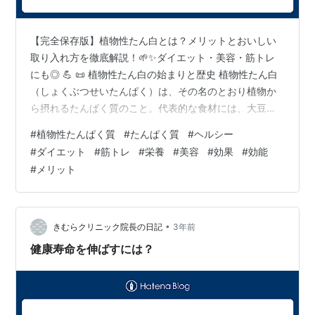
【完全保存版】植物性たん白とは？メリットとおいしい
取り入れ方を徹底解説！🌱✨ダイエット・美容・筋トレ
にも◎ 💪 📜 植物性たん白の始まりと歴史 植物性たん白
（しょくぶつせいたんぱく）は、その名のとおり植物か
ら摂れるたんぱく質のこと。代表的な食材には、大豆・
えんどう豆・玄米・そば・ナッツ類などがあります。 そ
#
植物性たんぱく質
#
たんぱく質
#
ヘルシー
の歴史はかなり古く、東アジア（特に中国や日本）で
#
ダイエット
#
筋トレ
#
栄養
#
美容
#
効果
#
効能
は、2000年以上前から豆腐や味噌、納豆などの“大豆食
#
メリット
品”を通じてたんぱく質を摂取していました。また、イン
ドではベジタリアン文化が古くから根付いていて、豆類
が主なたん白源として食文化に根づいています。 近年は
欧米でも、動物性たん白の摂りすぎによ…
•
きむらクリニック院長の日記
3年前
健康寿命を伸ばすには？