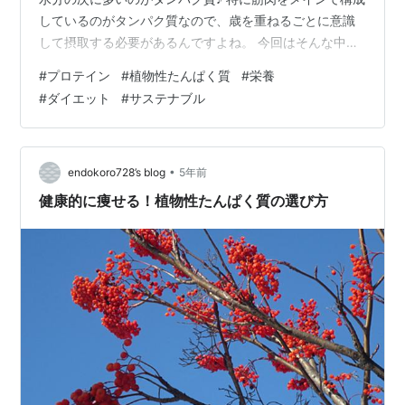
しているのがタンパク質なので、歳を重ねるごとに意識
して摂取する必要があるんですよね。 今回はそんな中で
も最先端の”植物性タンパク質”である《シルクフード》を
#
プロテイン
#
植物性たんぱく質
#
栄養
ご紹介します🤗 ”シルクフード”とは”蚕（かいこ）から生
#
ダイエット
#
サステナブル
まれた植物性のプロテインのこと💡 蚕（かいこ）には、
62種類もの栄養素が含まれている💡 ナッツのような風味
♪美容に欠かせない成分が豊富な”シルクフード（かいこ
プロテイン）” 実際に食べた人のリピート率は約90％✨
•
endokoro728’s blog
5年前
大正製薬との…
健康的に痩せる！植物性たんぱく質の選び方