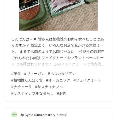
こんばんは～☻ 皆さんは植物性のお肉を食べたことはあ
りますか？ 最近よく、いろんなお店で見かける大豆ミー
ト。 まるでお肉のようでお肉じゃない、 植物性の原材料
で作られたお肉は フェイクミートやプラントベースミー
ト とも呼ばれています♬ このフェイクミートで代表的な
ものといえば やはり大豆ミートではないでしょうか。 ペ
#
菜食
#
ヴィーガン
#
ペスカタリアン
スカタリアンになってから 様々な大豆ミートを使用して
#
植物性たんぱく質
#
オーガニック
#
フェイクミート
いるのですが、 ブランドによっては大豆の癖が強くて ち
#
ナチューリ
#
サスティナブル
ょっと苦手かなって思うものもあります。 でも大豆ミー
#
サスティナブルな暮らし
#
お肉
トを使用しているうちに 癖を取る調理法や、いかに本物
のお肉のように フェイクさせられるか！を奮闘して、 自
分なりに研究するの…
•
Up Cycle Circular’s diary
6年前