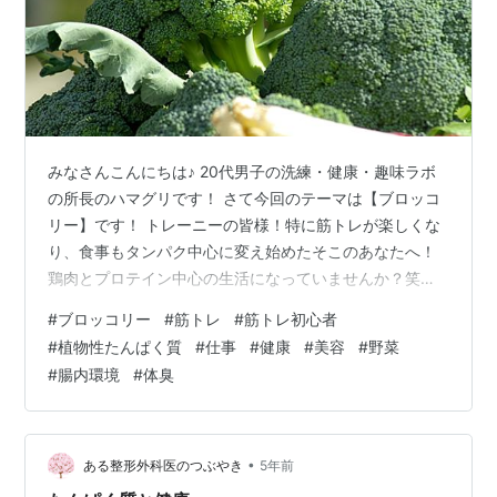
みなさんこんにちは♪ 20代男子の洗練・健康・趣味ラボ
の所長のハマグリです！ さて今回のテーマは【ブロッコ
リー】です！ トレーニーの皆様！特に筋トレが楽しくな
り、食事もタンパク中心に変え始めたそこのあなたへ！
鶏肉とプロテイン中心の生活になっていませんか？笑僕
も一時かなり偏っていたのでめちゃくちゃ気持ちはわか
#
ブロッコリー
#
筋トレ
#
筋トレ初心者
ります！✨ 今回はそんな方々へ、ブロッコリーの魅力を
#
植物性たんぱく質
#
仕事
#
健康
#
美容
#
野菜
余すことなく語っていきます♪ タンパク質が豊富！ 腸内
#
腸内環境
#
体臭
環境を整える エストロゲンを抑制 まとめ タンパク質が
豊富！ 畑のお肉と聞くと、大豆が有名ですよね？勿論豆
類は全般的にタンパク質が多いです！ が、それ以外の野
菜の中で、比較的タンパク質…
•
ある整形外科医のつぶやき
5年前