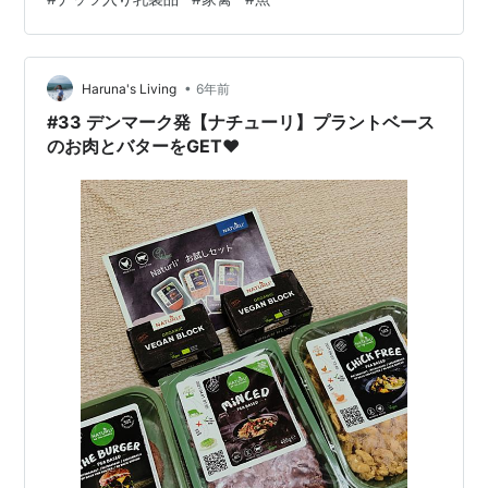
日。主要な食事性タンパク質源とすべての原因および原
因別の死亡率との関連：前向きコホート研究 前向きコ…
•
Haruna's Living
6年前
#33 デンマーク発【ナチューリ】プラントベース
のお肉とバターをGET♥