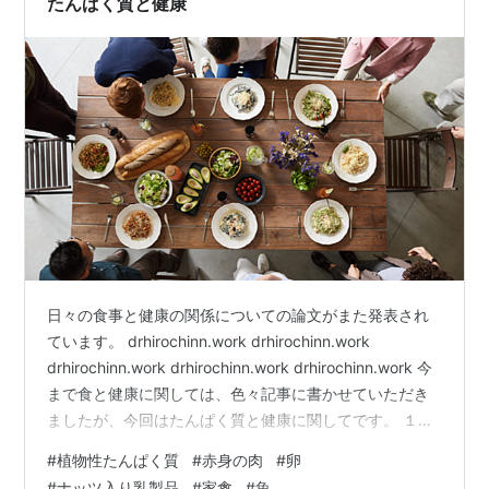
たんぱく質と健康
日々の食事と健康の関係についての論文がまた発表され
ています。 drhirochinn.work drhirochinn.work
drhirochinn.work drhirochinn.work drhirochinn.work 今
まで食と健康に関しては、色々記事に書かせていただき
ましたが、今回はたんぱく質と健康に関してです。 １）
Am Heart Assoc 2021年2月; 10（5）：e015553。
#
植物性たんぱく質
#
赤身の肉
#
卵
DOI：10.1161 /JAHA.119.015553。 Epub 20212月24
#
ナッツ入り乳製品
#
家禽
#
魚