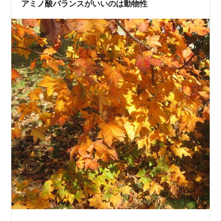
と大豆製品です。 脂質が少なく低カロリー、それでいて
アミノ酸バランスがいいのは動物性
ロイシンやほかの必須アミノ酸もバランス…