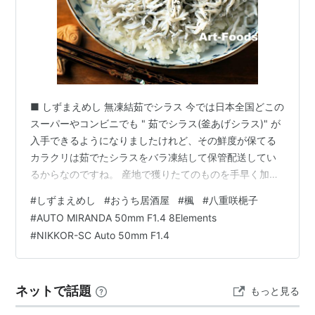
■ しずまえめし 無凍結茹でシラス 今では日本全国どこの
スーパーやコンビニでも " 茹でシラス(釜あげシラス)" が
入手できるようになりましたけれど、その鮮度が保てる
カラクリは茹でたシラスをバラ凍結して保管配送してい
るからなのですね。 産地で獲りたてのものを手早く加工
しているので旨味や風味が失われにくく、いつでもドコ
#
しずまえめし
#
おうち居酒屋
#
楓
#
八重咲梔子
でも美味しいものがいただけるのは有難いことです、い
#
AUTO MIRANDA 50mm F1.4 8Elements
い時代になりました。 無凍結茹でシラスところが産地の
#
NIKKOR-SC Auto 50mm F1.4
アドバンテージというものが存在しておりまして、その
茹でたてシラスを凍結させずそのまま消費者に届けよう
とする流通形態は昔からあったものですけれど、このと
ネットで話題
もっと見る
ころ新たな価値を持つものとして…