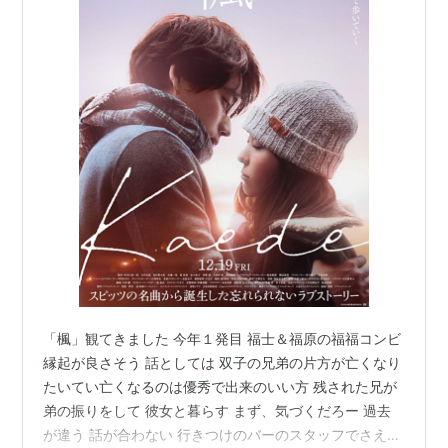
「楓」観てきました 今年１発目 福士＆福原の福福コンビ
縁起が良さそう 話としては 双子の兄弟の片方が亡くなり
たいてい亡くなるのは優秀で出来のいい方 残された兄が
弟の振りをして 彼女と暮らす まず、気づくだろー 過去
が違う 話が合わない 行きつけのバーのスタッフでさえ違