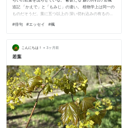
追記 「かえで」と「もみじ」の違い。 植物学上は同一の
ものだそうだ。葉に五つ以上の 深い切れ込みの有るのが
「もみじ」とする説も 有る様だが、これもはっきりしな
#
俳句
#
エッセイ
#
楓
い。
•
こんにちは！
3ヶ月前
若葉