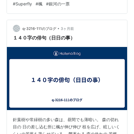
#
Superfly
#
楓
#
銀河の一票
アーティストへの思いを彼女が丁寧な言葉で語っている
のが印象的。 以下は、スピッツの「楓」について。
https://www.cdjournal.com/news/superfly/126939
•
「楓」は『Amazing』に…
q-3216-111のブログ
3ヶ月前
１４０字の俳句（日日の事）
針葉樹や常緑樹の多い森は、昼間でも薄暗い。 森の切れ
目の 日の差し込む所に楓が伸び伸び 枝を広げ、眩しいく
らいの若葉を茂らせている。 鬱蒼たる 森の外れの 若楓