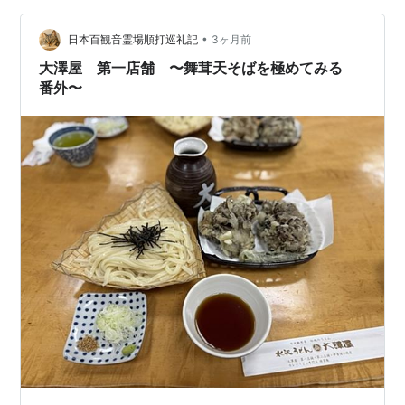
す。 ドアにはBBQコラボ（？）の紹介が。 まぜそばやつ
•
け麺など、メニューの幅が広がっているみたいです。 新
日本百観音霊場順打巡礼記
3ヶ月前
メニューの開発や既存メニューの改革を進めるのは嬉し
大澤屋 第一店舗 〜舞茸天そばを極めてみる
い変化です。 ここ…
番外〜