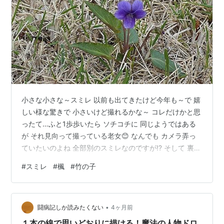
小さな小さな～スミレ 以前も出てきたけど今年も～で 嬉
しい様な驚きで 小さいけど撮れるかな～ コレだけかと思
ったて…ふと1歩歩いたら ソチコチに 同じようではある
が それ見向って撮っている老女😊 なんでも カメラ弄っ
ていたいのよね 全部別のスミレなのですが⁉ そして 裏庭
に赤いいつものモノ咲き始めましたね 毎日変えて葉が勢
#
スミレ
#
楓
#
竹の子
い付けている楓さん 今年も今のところを いつものように
ご一緒しましょう キリがありません⁉ 竹の子も出てき
た！ホントはいま取って食べたいけど 自分では取りたく
•
ない人 伸びてきたら竹になる前に倒さないと(笑) 増えて
闘病記しか読みたくない
4ヶ月前
増えて囲いの外のは処刑するわけ
１本の線で思いどおりに描ける！魔法の人物ドロ