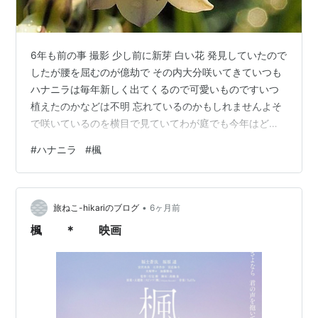
6年も前の事 撮影 少し前に新芽 白い花 発見していたので
したが腰を屈むのが億劫で その内大分咲いてきていつも
ハナニラは毎年新しく出てくるので可愛いものですいつ
植えたのかなどは不明 忘れているのかもしれませんよそ
で咲いているのを横目で見ていてわが庭でも今年はどう
なのだろう 心配は無用でしたこんなことは初めて 少し離
#
ハナニラ
#
楓
れたところに 赤ちゃんがうそ 驚いた10時過ぎて 暖かな
日差しを受けてあのお花たちは顔を上げて 嬉しそうに花
の上は楓が開き始めています 赤ちゃんの手の準備体操朝
•
のこと ハナニラのあと 植木鉢に一輪思いがけず 見つけ
旅ねこ-hikariのブログ
6ヶ月前
た 驚きと嬉しさ
楓 ＊ 映画