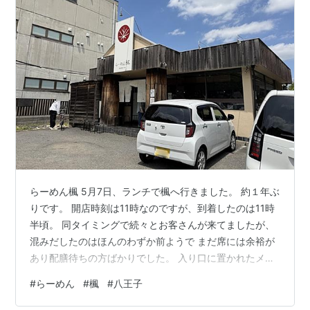
らーめん楓 5月7日、ランチで楓へ行きました。 約１年ぶ
りです。 開店時刻は11時なのですが、到着したのは11時
半頃。 同タイミングで続々とお客さんが来てましたが、
混みだしたのはほんのわずか前ようで まだ席には余裕が
あり配膳待ちの方ばかりでした。 入り口に置かれたメニ
ュー 順番が遅れぬよう、すぐに入店したのでゆっくり見
#
らーめん
#
楓
#
八王子
れませんでしたが おすすめメニューと人気メニューが外
に掲示してありました。 「手もみ麺」になったようで