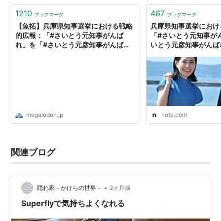
1210
467
ブックマーク
ブックマーク
【魚拓】兵庫県知事選挙における戦略
兵庫県知事選挙におけ
的広報：「#さいとう元知事がんば
「#さいとう元知事が
れ」を「#さいとう元彦知事がんば
いとう元彦知事がんば
れ」に｜折田 楓
megalodon.jp
note.com
関連ブログ
•
隠れ家－かけらの世界－
2ヶ月前
Superflyで気持ちよくなれる