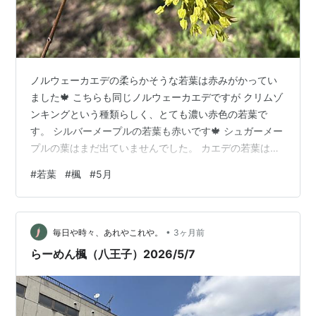
ノルウェーカエデの柔らかそうな若葉は赤みがかってい
ました🍁 こちらも同じノルウェーカエデですが クリムゾ
ンキングという種類らしく、とても濃い赤色の若葉で
す。 シルバーメープルの若葉も赤いです🍁 シュガーメー
プルの葉はまだ出ていませんでした。 カエデの若葉は、
赤みを帯びている事が多いようで これから大きくなって
#
若葉
#
楓
#
5月
緑色になるみたいです。 植物観察と散歩が楽しい5月で
す。
•
毎日や時々、あれやこれや。
3ヶ月前
らーめん楓（八王子）2026/5/7