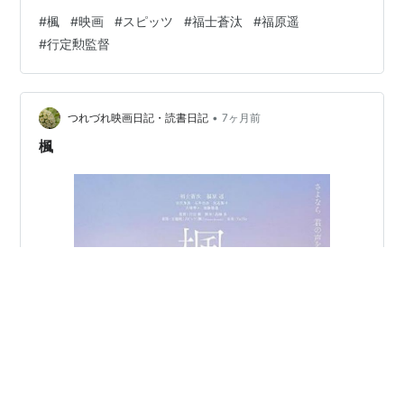
うことに気が付くのだから 彼女が気づかないわけがない
#
楓
#
映画
#
スピッツ
#
福士蒼汰
#
福原遥
という前半のツッコミ部分 二人とも事故で記憶がおかし
#
行定勲監督
くなってるんだわと思うしかない 登場人物が少ないので
宮沢氷魚君がキーパーソンとなってくる 今回の氷魚くん
よかったな～ そして父が加藤雅也ですよ かっこいい！！
父が加藤雅也で母が大塚寧々だもの イケメン双子が生ま
•
つれづれ映画日記・読書日記
7ヶ月前
れるのも…
楓