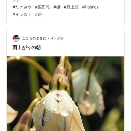
どおりに描ける！魔法の人物ドローイング へのアマゾン
#
たきみや
#
栗田唯
#
楓
#
野上諒
#
Postics
リンクはこちら。 https://amzn.to/4fsvzwC ----------
#
イラスト
#
絵
１本の線で思いどおりに描ける！魔法の人物ドローイン
グ 著者 たきみや 特別協力 栗田唯 イラ…
•
こころのままに
4ヶ月前
雨上がりの朝