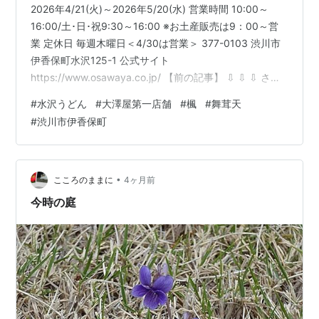
2026年4/21(火)～2026年5/20(水) 営業時間 10:00～
16:00/土･日･祝9:30～16:00 ※お土産販売は9：00～営
業 定休日 毎週木曜日＜4/30は営業＞ 377-0103 渋川市
伊香保町水沢125-1 公式サイト
https://www.osawaya.co.jp/ 【前の記事】 ⇩ ⇩ ⇩ さ
て、午前9時半に坂東第十五番、 白岩観音を出発しまし
#
水沢うどん
#
大澤屋第一店舗
#
楓
#
舞茸天
て、 朝10時に坂東第十六番、 水澤観音の門前に着きまし
#
渋川市伊香保町
た。 お昼は参拝の後に、 水沢うどんと決めておりました
が、 人気店はお昼ドキは大混雑。 どうやらこのお店は、
もう営業しているようなので、 先に食事をすることにし
ま…
•
こころのままに
4ヶ月前
今時の庭