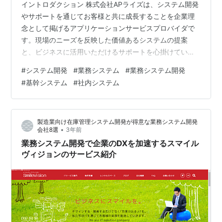
イントロダクション 株式会社APライズは、システム開発
やサポートを通じてお客様と共に成長することを企業理
念として掲げるアプリケーションサービスプロバイダで
す。現場のニーズを反映した価値あるシステムの提案
と、ビジネスに活用いただけるサポートを心掛けていま
す。お客様の業務に合わせたオリジナルのシステム構築
#
システム開発
#
業務システム
#
業務システム開発
を得意とし、社会環境の変化や事業拡大に応じた柔軟な
#
基幹システム
#
社内システム
アップグレードにも対応します。 システム開発・サポー
ト APライズは創業時から幅広い分野での業務システム開
発・運用を行ってきました。お客様の業務内容や運用に
製造業向け在庫管理システム開発が得意な業務システム開発
おける悩み・要望を基に、課題解決へ導く最適なサービ
•
会社8選
3年前
スをワンストップで提供します。これにより、…
業務システム開発で企業のDXを加速するスマイル
ヴィジョンのサービス紹介