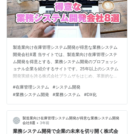
製造業向け在庫管理システム開発が得意な業務システム
開発会社8選 当サイトでは、製造業向け在庫管理システ
ム開発を得意とする、業務システム開発のプロフェッシ
ョナル企業を紹介するサイトです。25年以上のシステム
開発実績を誇る株式会社プラムザをはじめ、革新的なク
ラウド技術を駆使する企業など、厳選された会社のサー
#
在庫管理システム
#
システム開発
ビスを詳細に解説。これらの企業は、柔軟かつ高品質な
#
業務システム開発
#
業務システム
#
DX化
ソリューションで企業のデジタルトランスフォーメーシ
ョンを加速し、ビジネス成長をサポートします。セキュ
リティ対策や効率的なコミュニケーション、クラウドサ
製造業向け在庫管理システム開発が得意な業務システム開発
ービスとの連携にも注力。業務システム開発で企業の未
•
会社8選
3年前
来を切り開きます。 株式会社プラムザ devx…
業務システム開発で企業の未来を切り開く株式会