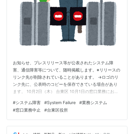
お知らせ、プレスリリース等が公表されたシステム障
害、通信障害等について、随時掲載します。※リリースの
リンク先が削除されていることがあります。 →ロゴのリ
ンク先に、公表時のコピーを保存できている場合があり
ます。 10月2日（木） 台東区 10月1日の窓口業務におけ
るシステム障害について【お詫び】概要：台東区役所
#
システム障害
#
System Failure
#
業務システム
は、令和7年10月1日（水曜日）に業務システムの障害が
#
窓口業務中止
#
台東区役所
発生し、本庁舎および区民事務所・保健所などでマイナ
ンバーカードの申請や住民異動、税・保険料・年金関連
の手続きが終日行えない状況となったと発表しました。