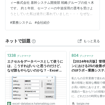
ィー株式会社 基幹システム開発部 戦略グループの佐々木
です。 約１年前、セーフィーの中途採用の選考を受けよ
うとしていた私は途方に暮れていました・・・ なぜなら
「セーフィーの基幹システム開発部とはなにか」 につい
#
業務システム
#
会社紹介
ての情報が、募集要項以外にほぼ見つけられなかったか
らです。 過去の私と同じように「基幹システム開発部に
興味はあるけど、情報が全然見当たらないな・・」とお
ネットで話題
もっと見る
困りのみなさんへ、セーフィーの基幹システム開発部に
ついてご紹介したいと思います！
1338
804
ブックマーク
ブックマーク
エクセルをデータベースとして使うに
【2024年6月版】管
は、こうすればいいと思うのだけど、
ンにおける25の改善ポ
なぜ誰もやらないのかな？ - Excel 業
のUIラボ～業務システム
務システム
考える
私たちの日常業務で使わ
量の情報と複雑な機能で
が高い傾向にあります。
画面の一覧から1つの情報
に、どれだけの時間を費
か。 1億円の工数をかけ
excel-databace.hatenablog.com
baigie.me
低品質なデザインでは、