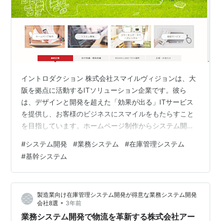
イントロダクション 株式会社スマイルヴィジョンは、大
阪を拠点に活動するITソリューション企業です。彼ら
は、デザインと開発を超えた「効果が出る」ITサービス
を提供し、お客様のビジネスにスマイルをもたらすこと
を目指しています。ホームページ制作からシステム開
発、さらにはコワーキングスペースのレンタルまで、幅
#
システム開発
#
業務システム
#
在庫管理システム
広いサービスを通じて、お客様のビジネス成功をサポー
#
基幹システム
トしています。 ホームページ制作とシステム開発 スマイ
ルヴィジョンは、お客様のニーズに合わせたホームペー
ジ制作とカスタマイズ可能なシステム開発を得意として
製造業向け在庫管理システム開発が得意な業務システム開発
います。彼らの制作するウェブサイトは、見た目の美し
•
会社8選
3年前
さだけでなく、ユーザビリティやSEO対策も考…
業務システム開発で物流を革新する株式会社アー