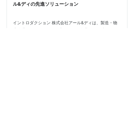
ル&ディの先進ソリューション
イントロダクション 株式会社アール&ディは、製造・物
流管理システムの開発を専門とする企業です。彼らは、
在庫管理システム「たんと」やハンディ在庫管理システ
ム「ぴたっと」など、効率的な物流を支える多様なソリ
ューションを提供しています。特に、クラウド在庫管理
システムの導入により、スタートアップから大手企業ま
#
システム開発
#
業務システム
#
物流システム