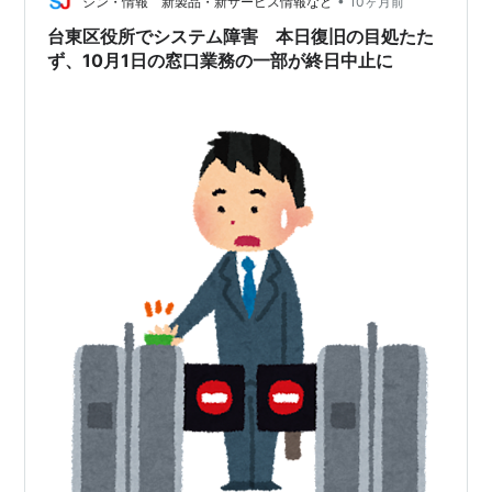
障害は午前8時30分から発生し、約500名の来庁者に影
•
シン・情報 新製品・新サービス情報など
10ヶ月前
響が及びましたが、翌2日（木曜日…
台東区役所でシステム障害 本日復旧の目処たた
ず、10月1日の窓口業務の一部が終日中止に