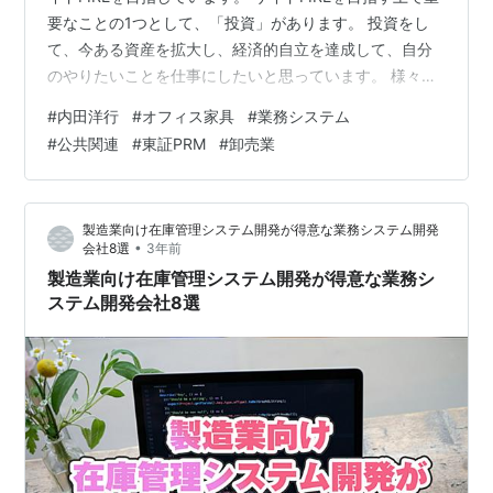
要なことの1つとして、「投資」があります。 投資をし
て、今ある資産を拡大し、経済的自立を達成して、自分
のやりたいことを仕事にしたいと思っています。 様々な
投資の方法がありますが、その中の1つとして株式投資が
#
内田洋行
#
オフィス家具
#
業務システム
あり、株式投資を行う上で株式銘柄を分析することは非
#
公共関連
#
東証PRM
#
卸売業
常に重要なことです。 日本株式投資をされる方の必需品
といえるのが、以下の四季報になります。 お持ちでない
方は、以下から購入して読まれることをお勧めします。
製造業向け在庫管理システム開発が得意な業務システム開発
リンク 銘柄の事業内容は？、業績はどうか？、配当はい
•
会社8選
3年前
くらなのか？…
製造業向け在庫管理システム開発が得意な業務シ
ステム開発会社8選