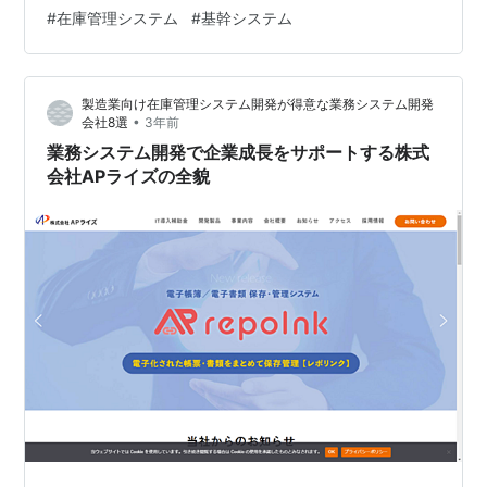
客様の業務改善に貢献するシステム開発を行っていま
#
在庫管理システム
#
基幹システム
す。 スマートフォン・タブレット＋クラウドを活用した
開発 バーネットは、スマートフォンやタブレットとクラ
ウドを組み合わせたシステム開発に強みを持っていま
製造業向け在庫管理システム開発が得意な業務システム開発
す。このアプローチにより、お客様の運用に寄り添った
•
会社8選
3年前
無駄のない機能提供を実現しています。特に、他社製…
業務システム開発で企業成長をサポートする株式
会社APライズの全貌