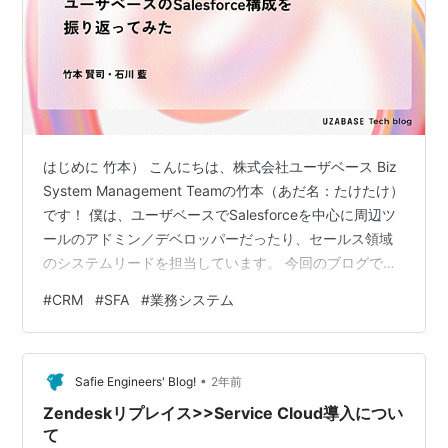
はじめに 竹本） こんにちは、株式会社ユーザベース Biz
System Management Teamの竹本（あだ名：たけたけ）
です！ 僕は、ユーザベースでSalesforceを中心に周辺ツ
ールのアドミン／デベロッパーだったり、セールス領域
のシステムリードを担当しています。 今回のブログで
は、同チームメンバーのしかさんと一緒に、ユーザベー
#
CRM
#
SFA
#
業務システム
スのSalesforce環境の変遷をご紹介できればと考えてい
ます。 石川） こんにちは、株式会社ユーザベース Biz
System Management Teamの石川（あだ名：しか）で
•
す！ たけたけと同じく、Salesforce周りのアドミン／デ
Safie Engineers' Blog!
2年前
ベロッパー…
Zendeskリプレイス>>Service Cloud導入につい
て