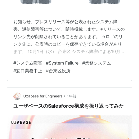
お知らせ、プレスリリース等が公表されたシステム障
害、通信障害等について、随時掲載します。※リリースの
リンク先が削除されていることがあります。 →ロゴのリ
ンク先に、公表時のコピーを保存できている場合があり
ます。 10月1日（水） 台東区 システム障害による10月1
日の窓口業務の一部中止について概要：台東区は、2025
#
システム障害
#
System Failure
#
業務システム
年10月1日に発生した業務システムの障害により、区役所
#
窓口業務中止
#
台東区役所
および各区民事務所での一部窓口業務が終日中止となる
と発表しました。影響を受けたのは、戸籍住民サービス
課、国民健康保険課、税務課、区民課国民年金係など複
数の部署で、マイナンバーカードの申請・受取、住民異
•
Uzabase for Engineers
1年前
動手続き、納税証明書の発行、原…
ユーザベースのSalesforce構成を振り返ってみた