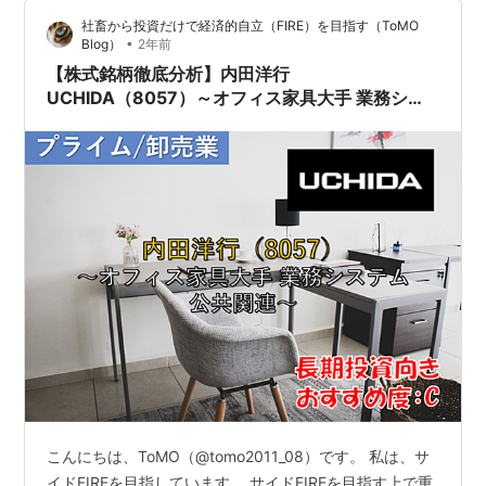
多々発生している状態でした。 この記事ではService
社畜から投資だけで経済的自立（FIRE）を目指す（ToMO
Cloud導入をどのように実現したかを説明します。 1.導入
•
Blog）
2年前
前の大きな課題…
【株式銘柄徹底分析】内田洋行
UCHIDA（8057）～オフィス家具大手 業務シス
テム 公共関連～
こんにちは、ToMO（@tomo2011_08）です。 私は、サ
イドFIREを目指しています。 サイドFIREを目指す上で重