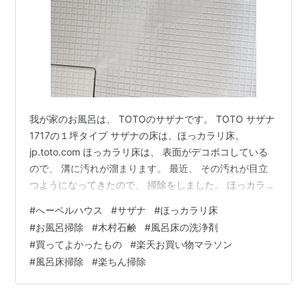
我が家のお風呂は、 TOTOのサザナです。 TOTO サザナ
1717の１坪タイプ サザナの床は、ほっカラリ床。
jp.toto.com ほっカラリ床は、 表面がデコボコしている
ので、 溝に汚れが溜まります。 最近、 その汚れが目立
つようになってきたので、 掃除をしました。 ほっカラリ
床 アップにすると、 溝に汚れが溜まっているのが分かり
#
へーベルハウス
#
サザナ
#
ほっカラリ床
ます。 お風呂の床の汚れは、 やっぱりコレ！ 木村石鹸
#
お風呂掃除
#
木村石鹸
#
風呂床の洗浄剤
風呂床の洗浄剤 木村石鹸「風呂床の洗浄剤」です。 石け
#
買ってよかったもの
#
楽天お買い物マラソン
んベースのアルカリタイプの洗剤で、 よくある酸性の強
#
風呂床掃除
#
楽ちん掃除
いきついものではありません。 人にも環境にもやさしい
のに、 汚れが落ちる優れものです。 早速使って…