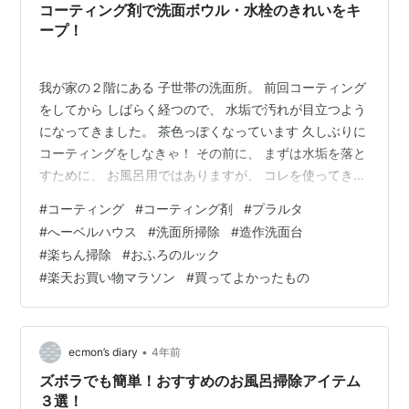
コーティング剤で洗面ボウル・水栓のきれいをキ
ープ！
我が家の２階にある 子世帯の洗面所。 前回コーティング
をしてから しばらく経つので、 水垢で汚れが目立つよう
になってきました。 茶色っぽくなっています 久しぶりに
コーティングをしなきゃ！ その前に、 まずは水垢を落と
すために、 お風呂用ではありますが、 コレを使ってきれ
いにしていきます。 おふろのルック コレを使うと、 簡
#
コーティング
#
コーティング剤
#
プラルタ
単にスルッときれいになります。 あっという間にきれ
#
へーベルハウス
#
洗面所掃除
#
造作洗面台
い！ 排水栓もきれいにして。 あとは、水滴をふき取っ
#
楽ちん掃除
#
おふろのルック
て、 コーティング剤を使っていきます。 容器をよく振っ
#
楽天お買い物マラソン
#
買ってよかったもの
て スプレーをし、 よーくふき取って 乾かしたら終了！
ピカピカ！ 水栓もピカピカ！ 楽ちん簡単♪ これで、また
しばらく…
•
ecmon’s diary
4年前
ズボラでも簡単！おすすめのお風呂掃除アイテム
３選！