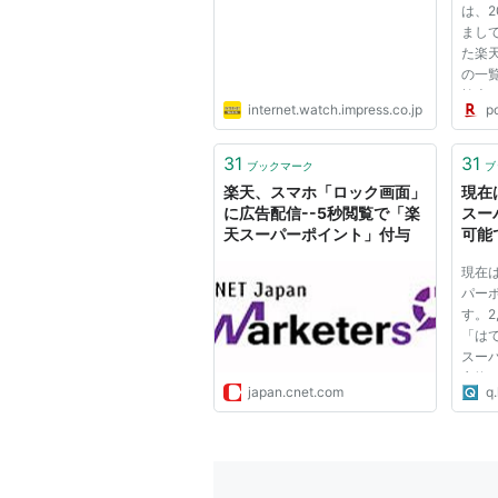
引」という）が取消または保留
は、2
まし
実行済みである場合または実行
た楽
を、ただちに現金または当社の
の一
検索
会員がポイントを第７条による
internet.watch.impress.co.jp
po
ービ
しがあった場合は、特典の申込
お、
る場合には、ただちに当社に対
情報
31
31
ブックマーク
ブ
うものとします。
Reb
楽天、スマホ「ロック画面」
現在
ル」／
に広告配信--5秒閲覧で「楽
スー
天スーパーポイント」付与
可能
5-2-(3) 当社が会員が次
現在
は会員に事前に通知すること
パー
部を取り消すことができます
す。2
「はて
その他当社が会員に付与され
スーパ
合
交換
japan.cnet.com
q.
は、
9-2 すでに特典を受領して
て法
たは特典に相当する金額の支
ます
イン
いとす.