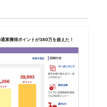
.g.hatena.ne.jp/hatenapress/20050330/p1
n.co.jp/doc/exchange/hatena/
ポイントへの移行のサービスは2010年8月31日で
通算獲得ポイントが380万を超えた！
NAマイレージクラブ連携など複数のキャンペーンを展
ポイントが入手できた。これが２ちゃんねるなどで格
〜数千という複数IDを登録した上でポイントを多重
止し、配布したポイントの取り消しと購入した商品の
した。楽天の利用規約では、複数IDを取得すること
数IDを使って大量のポイントを獲得・使用する行為
である。翌10日には、加入店舗に対し、当該キャン
ので、これを利用した注文はキャンセルするか現金