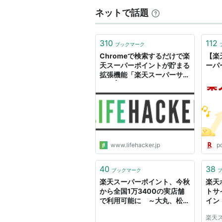
当社がポイントを付与した後に
ネットで話題
イントの付与を取り消すことが
により付与されたポイントを取
310
112
当社が会員が次の各号のいずれ
ブックマーク
知することなく、会員が保有す
Chromeで検索するだけで楽
【楽天
天スーパーポイントが貯まる
ーパ
す。
拡張機能「楽天スーパーサー
（1） 違法または不正行為があ
チ」 | ライフハッカー・ジャ
（2） 本規約、会員規約、その
パン
（3） その他当社が会員に付与
会員が当社が定める期間を超え
的に消滅します。
www.lifehacker.jp
po
当社は、取消または消滅したポ
いません。
40
38
ブックマーク
第９条（ポイント利用後のポイント
楽天スーパーポイント、今秋
楽天
から全国1万3400の実店舗
トサ
で利用可能に ～大丸、松坂
イン
会員がポイントを第６条による決
屋、サークルKサンクス、ミ
ポイントが取り消された場合は
楽天
スド、出光などと提携