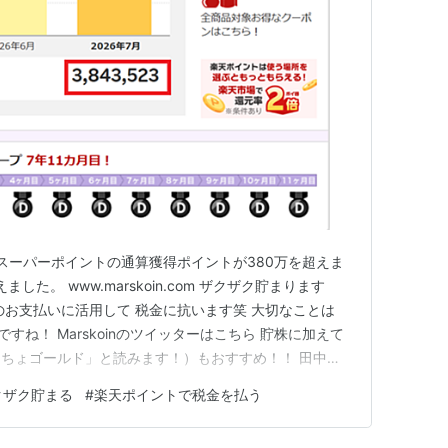
の通達が為された。
注文をキャンセルされたり代金を請求された一部顧
欺」と非難するものもいた。
店舗と行い、後日、楽天から店舗にポイント分の代
り、ポイント制度については店舗側には何ら責任は
の問題となる。
より抜粋
登録の禁止）
天スーパーポイントの通算獲得ポイントが380万を超えま
した。 www.marskoin.com ザクザク貯まります
の会員に譲渡または質入れしたり、会員間でポイント
のお支払いに活用して 税金に抗います笑 大切なことは
せん。
g ですね！ Marskoinのツイッターはこちら 貯株に加えて
している場合、会員はそれぞれの会員登録において保
ちょゴールド」と読みます！）もおすすめ！！ 田中貴
はできません。
ラムを行っています。 紹介された方も紹介した人も
クザク貯まる
#
楽天ポイントで税金を払う
ます。 ▼紹介コードF711374833 ▼ご紹介専用「…