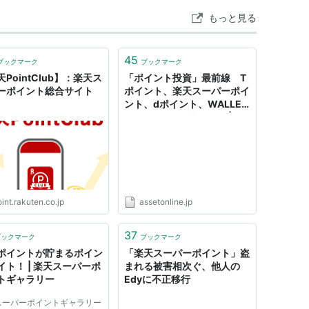
、対象取引について返品、キャンセルその他当社がポ
もっと見る
適当と判断する事由があった場合、当社は、対象取引
り消すことができます。
45
かに該当すると判断した場合、当社は会員に事前に通
ブックマーク
ブックマーク
るポイントの一部または全部を取り消すことができま
PointClub】：楽天ス
「ポイント投資」最前線 T
ーポイント総合サイト
ポイント、楽天スーパーポイ
ント、dポイント、WALLET
った場合
ポイント……各社の動き | ア
他当社が定める規約・ルール等に違反があった場合
セットONLINE｜株式会社ア
セットリード
されたポイントを取り消すことが適当と判断した場合
て当該対象取引を行わなかった場合、ポイントは自動
int.rakuten.co.jp
assetonline.jp
イントについて何らの補償も行わず、一切の責任を負
37
ブックマーク
ブックマーク
の取り消し）
ポイントが貯まるポイン
「楽天スーパーポイント」盗
イト！ | 楽天スーパーポ
まれる被害相次ぐ、他人の
トギャラリー
Edyに不正移行
済に利用した後に、第5条第1項または第2項により
、当該決済の対象となる取引（以下「ポイント利用取
スーパーポイントギャラリー