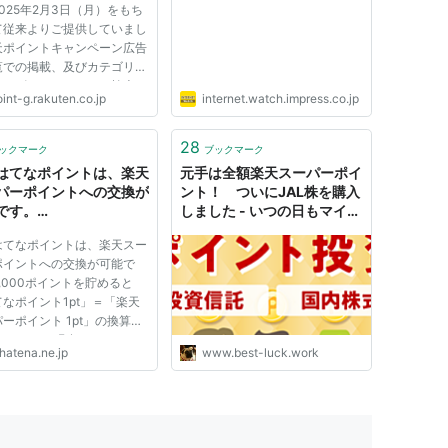
されることがあります。会員は、ポイント利用取引が
025年2月3日（月）をもち
て従来よりご提供していまし
しようとする場合には、ポイント取消による不足額
天ポイントキャンペーン広告
指定する支払方法にて当社に支払うものとします。
覧での掲載、及びカテゴリー
サービス、キーワード検索サ
特典の交換に利用した後に、前項のポイントの取り消
int-g.rakuten.co.jp
internet.watch.impress.co.jp
スを終了いたします。 な
は取り消されます。会員は、すでに特典を受領してい
楽天ポイントのキャンペーン
し特典の返還または特典に相当する金額の支払いを行
については、「楽天
28
ックマーク
ブックマーク
ates」／「楽天ポイントモー
はてなポイントは、楽天
元手は全額楽天スーパーポイ
「特...
パーポイントへの交換が
ント！ ついにJAL株を購入
です。…
しました - いつの日もマイ
の各号のいずれかに該当すると判断した場合、当社
ル、ときどきチャイナ
はてなポイントは、楽天スー
なく、会員が保有するポイントの一部または全
ポイントへの交換が可能で
。
,000ポイントを貯めると
なポイント1pt」＝「楽天
たポイントを取り消すことが適当と判断した場
ーポイント 1pt」の換算で
できます。 現在はてなで
hatena.ne.jp
www.best-luck.work
このポイント交換に関しまし
いる場合には、ただちに当社に対し特典の返還ま
令遵守性などを精査しており
払いを行うものとします
。法令の解釈によっては、ポ
ト変換を継続することが難し
..