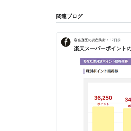
プレスリリース◆
http://hatena
交換方法◆
http://point.rakute
関連ブログ
なお、はてなポイントを楽天スーパー
終了した。
•
寝当直医の資産防衛
17日前
楽天スーパーポイント騒動
楽天スーパーポイントの
2006年正月、メルマガ購読やA
開。すべてを適用すると約2500
好の儲け話として話題となり、数百
に取得するユーザーが続出した。
1月9日に楽天はキャンペーンを中
代金の請求を行うとユーザーに通達
自体は禁止されていないが、その複
は不正であると定められていたから
ペーンのポイント利用は無効とする