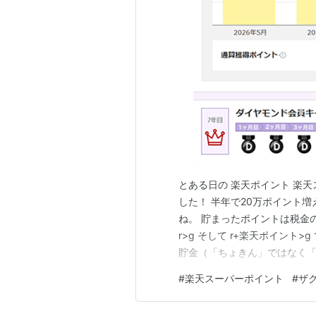
の振り込みをさせるようにという由
楽天の以上のような対応に対して、
客の中には「新手のワンクリック詐
ちなみに、売買契約はユーザーが各
金が振り込まれる仕組みとなってお
存在せず、楽天本体とユーザーの間
楽天スーパーポイント利用規約
第４条（ポイントの合算および複数
とある日の 楽天ポイント 楽
した！ 半年で20万ポイント増えま
会員は、保有するポイントを他
ね。 貯まったポイントは税金
を共有したりすることはできま
r>g そして r+楽天ポイント>
一人の会員が複数の会員登録を
貯金（「ちょきん」ではなく「
有するポイントを合算すること
金属さんではお友達紹介プログ
#
楽天スーパーポイント
#
ザ
QUOカード1,000円分がもらえ
第５条（ポイントの取消・消滅）