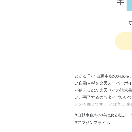
とある日の 自動車税のお支払
い自動車税を楽天スーパーポイ
が使えるのが楽天ペイの請求書
いが完了するのもタイパいいで
ぶのも面倒です。 とは言え 
www.marskoin.com
#
自動車税をお得にお支払い
あります。 5900円の年会費
#
アマゾンプライム
す。 楽天での買い物が多いた