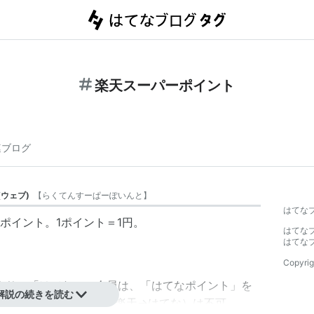
楽天スーパーポイント
連ブログ
(
ウェブ
)
【
らくてんすーぱーぽいんと
】
はてな
ポイント。1ポイント＝1円。
はてな
はてな
Copyrig
より、「はてな」の会員は、「はてなポイント」を
解説の続きを読む
行することが可能。逆（楽天→はてな）は不可。